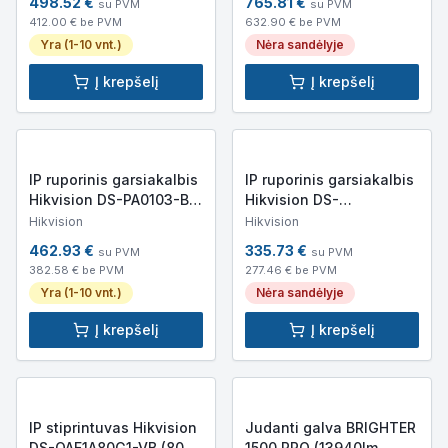
498.52
€
765.81
€
su PVM
su PVM
412.00
€ be PVM
632.90
€ be PVM
Yra (1-10 vnt.)
Nėra sandėlyje
Į krepšelį
Į krepšelį
IP ruporinis garsiakalbis
IP ruporinis garsiakalbis
Hikvision DS-PA0103-B
Hikvision DS-
(15W, 120dB, IP67)
QAZ1307G1T-E(C) (7 W, 8
Hikvision
Hikvision
Ω, IP66; PoE)
462.93
€
335.73
€
su PVM
su PVM
382.58
€ be PVM
277.46
€ be PVM
Yra (1-10 vnt.)
Nėra sandėlyje
Į krepšelį
Į krepšelį
IP stiprintuvas Hikvision
Judanti galva BRIGHTER
DS-QAE1A80G1-VB (80W,
1500 PRO (13940lm,