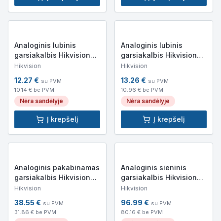
Analoginis lubinis
Analoginis lubinis
garsiakalbis Hikvision
garsiakalbis Hikvision
DS-QAE0203G1-V (3W,
DS-QAE0206G1-V (6W,
Hikvision
Hikvision
93dB, 8 Om)
93dB, 8 Om)
12.27
€
13.26
€
su PVM
su PVM
10.14
€ be PVM
10.96
€ be PVM
Nėra sandėlyje
Nėra sandėlyje
Į krepšelį
Į krepšelį
Analoginis pakabinamas
Analoginis sieninis
garsiakalbis Hikvision
garsiakalbis Hikvision
DS-QAE0120G1R (20W,
DS-QAE0420G1-V (20W,
Hikvision
Hikvision
90dB, 8Ω)
89.5dB, 8 Om, IP66)
38.55
€
96.99
€
su PVM
su PVM
31.86
€ be PVM
80.16
€ be PVM