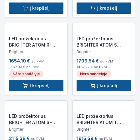
Į krepšelį
Į krepšelį
LED prožektorius
LED prožektorius
BRIGHTER ATOM R+
BRIGHTER ATOM S
(IP65, 45 000lm,
*NEW (IP65, 55 320lm,
Brighter
Brighter
500x320x140mm, 9kg)
420x140x265mm, 6,6kg)
1654.10
€
1799.54
€
su PVM
su PVM
1367.03
€ be PVM
1487.22
€ be PVM
Nėra sandėlyje
Nėra sandėlyje
Į krepšelį
Į krepšelį
LED prožektorius
LED prožektorius
BRIGHTER ATOM S+
BRIGHTER ATOM T
*NEW (IP65, 47 500lm,
*NEW (IP65, 77 991lm,
Brighter
Brighter
420x140x265mm, 6,6kg)
570x150x320mm,
2115.38
€
1915.59
€
su PVM
su PVM