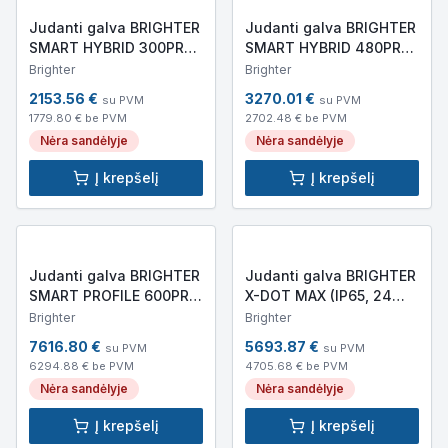
Judanti galva BRIGHTER
Judanti galva BRIGHTER
SMART HYBRID 300PRO
SMART HYBRID 480PRO
*NEW (IP20, 300W LED,
(IP20, 480W LED, 26
Brighter
Brighter
255x324x570mm,
670lm,
2153.56
€
3270.01
€
su PVM
su PVM
13,7kg)
360x290x660mm,
1779.80
€ be PVM
2702.48
€ be PVM
22,5kg)
Nėra sandėlyje
Nėra sandėlyje
Į krepšelį
Į krepšelį
Judanti galva BRIGHTER
Judanti galva BRIGHTER
SMART PROFILE 600PRO
X-DOT MAX (IP65, 24
NEW (IP20, 600W LED,
000lm,
Brighter
Brighter
30 943lm,
514x430x280mm, 23kg)
7616.80
€
5693.87
€
su PVM
su PVM
400x300x700mm, 28kg)
6294.88
€ be PVM
4705.68
€ be PVM
Nėra sandėlyje
Nėra sandėlyje
Į krepšelį
Į krepšelį