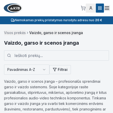
Nemokamas prekių pristatymas nurodytu adresu nuo
20 €
Visos prekės
Vaizdo, garso ir scenos įranga
Vaizdo, garso ir scenos įranga
Pavadinimas A-Z
Filtrai
Vaizdo, garso ir scenos įranga – profesionalūs sprendimai
garso ir vaizdo sistemoms. Šioje kategorijoje rasite
garsiakalbius, stiprintuvus, mikšerius, apšvietimo įrangą ir kitus
profesionalios audio-video technikos komponentus. Tinkama
garso ir vaizdo įranga yra svarbi tiek komercinėms erdvėms
(kavinėms, restoranams, parduotuvėms), tiek pramoginėms ar