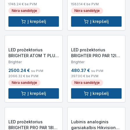
10,6kg)
1748.24
€ be PVM
1583.14
€ be PVM
Nėra sandėlyje
Nėra sandėlyje
Į krepšelį
Į krepšelį
LED prožektorius
LED prožektorius
BRIGHTER ATOM T PLUS
BRIGHTER PRO PAR 12IP
*NEW (IP65, 66 292lm,
(IP65, 3920lm,
Brighter
Brighter
570x150x320mm, 9kg)
220x270x260mm,
2500.24
€
480.37
€
su PVM
su PVM
4.2kg)
2066.32
€ be PVM
397.00
€ be PVM
Nėra sandėlyje
Nėra sandėlyje
Į krepšelį
Į krepšelį
LED prožektorius
Lubinis analoginis
BRIGHTER PRO PAR 18IP
garsiakalbis Hikvision