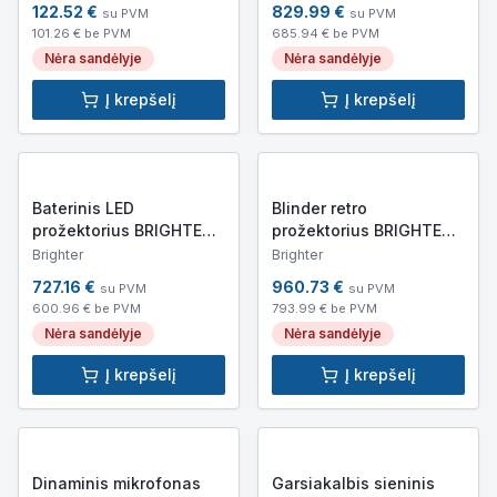
122.52
€
829.99
€
su PVM
su PVM
290x290x330mm, 6.5kg)
101.26
€ be PVM
685.94
€ be PVM
Nėra sandėlyje
Nėra sandėlyje
Į krepšelį
Į krepšelį
Baterinis LED
Blinder retro
prožektorius BRIGHTER
prožektorius BRIGHTER
PRO PAR 9BT IP (IP65,
LUMO IP (IP65,
Brighter
Brighter
3080lm,
245x249x193mm, 3.4kg)
727.16
€
960.73
€
su PVM
su PVM
220x270x260mm, 6kg)
600.96
€ be PVM
793.99
€ be PVM
Nėra sandėlyje
Nėra sandėlyje
Į krepšelį
Į krepšelį
Dinaminis mikrofonas
Garsiakalbis sieninis