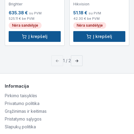
(IP65, 6720lm,
DS-QAZ0610G1 (10W,
Brighter
Hikvision
320x280x270mm, 9kg)
89dB, 8Ω, plastikinis
635.38
€
51.18
€
su PVM
su PVM
korpusas)
525.11
€ be PVM
42.30
€ be PVM
Nėra sandėlyje
Nėra sandėlyje
Į krepšelį
Į krepšelį
←
1
/
2
→
Informacija
Pirkimo taisyklės
Privatumo politika
Grąžinimas ir keitimas
Pristatymo sąlygos
Slapukų politika