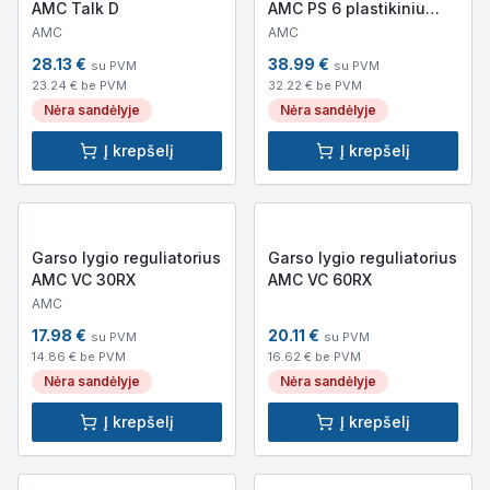
AMC Talk D
AMC PS 6 plastikiniu
korpusu
AMC
AMC
28.13
€
38.99
€
su PVM
su PVM
23.24
€ be PVM
32.22
€ be PVM
Nėra sandėlyje
Nėra sandėlyje
Į krepšelį
Į krepšelį
Garso lygio reguliatorius
Garso lygio reguliatorius
AMC VC 30RX
AMC VC 60RX
AMC
17.98
€
20.11
€
su PVM
su PVM
14.86
€ be PVM
16.62
€ be PVM
Nėra sandėlyje
Nėra sandėlyje
Į krepšelį
Į krepšelį