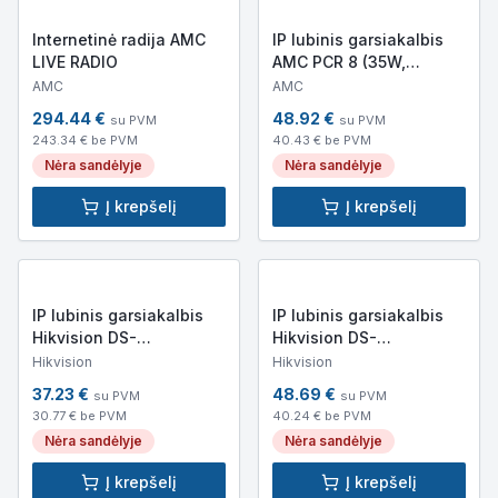
Internetinė radija AMC
IP lubinis garsiakalbis
LIVE RADIO
AMC PCR 8 (35W,
90dB,16 Om)
AMC
AMC
294.44
€
48.92
€
su PVM
su PVM
243.34
€ be PVM
40.43
€ be PVM
Nėra sandėlyje
Nėra sandėlyje
Į krepšelį
Į krepšelį
IP lubinis garsiakalbis
IP lubinis garsiakalbis
Hikvision DS-
Hikvision DS-
QAZ0203G1-S (3W,
QAZ0206G1-S (6W,
Hikvision
Hikvision
93dB, 8 Om)
93dB, 8 Om)
37.23
€
48.69
€
su PVM
su PVM
30.77
€ be PVM
40.24
€ be PVM
Nėra sandėlyje
Nėra sandėlyje
Į krepšelį
Į krepšelį