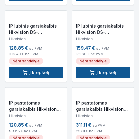
IP lubinis garsiakalbis
IP lubinis garsiakalbis
Hikvision DS-
Hikvision DS-
QAZ1203G1-BE (3W,
QAZ1206G1-BE (6W,
Hikvision
Hikvision
93dB, 8 Om, IP, BT)
93dB, 8 Om, IP, BT)
128.85
€
159.47
€
su PVM
su PVM
106.49
€ be PVM
131.80
€ be PVM
Nėra sandėlyje
Nėra sandėlyje
Į krepšelį
Į krepšelį
IP pastatomas
IP pastatomas
garsiakalbis Hikvision
garsiakalbis Hikvision
DS-QAZ0110G1-S (IP,
DS-QAZ1110G1-B (IP,
Hikvision
Hikvision
10W, 93dB, 8 Om)
10W, 93dB, 8 Om)
120.85
€
311.11
€
su PVM
su PVM
99.88
€ be PVM
257.11
€ be PVM
Nėra sandėlyje
Nėra sandėlyje