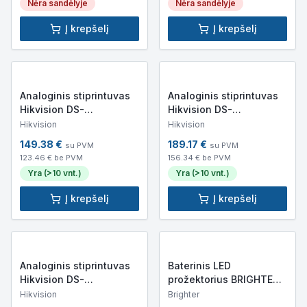
Nėra sandėlyje
Nėra sandėlyje
Į krepšelį
Į krepšelį
Analoginis stiprintuvas
Analoginis stiprintuvas
Hikvision DS-
Hikvision DS-
QAE0A120G1-VB6 (120W,
QAE0A240G1-VB6
Hikvision
Hikvision
Bluetooth, USB)
(240W, Bluetooth, USB)
149.38
€
189.17
€
su PVM
su PVM
123.46
€ be PVM
156.34
€ be PVM
Yra (>10 vnt.)
Yra (>10 vnt.)
Į krepšelį
Į krepšelį
Analoginis stiprintuvas
Baterinis LED
Hikvision DS-
prožektorius BRIGHTER
QAE0A60G1-VB (60W,
PRO PAR 12BT IP (IP65,
Hikvision
Brighter
Bluetooth, USB)
3620lm,