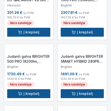
Bluetooth, USB)
400x200x465mm, 17kg)
Hikvision
Brighter
201.26
€
2307.81
€
su PVM
su PVM
166.33
€ be PVM
1907.28
€ be PVM
Nėra sandėlyje
Nėra sandėlyje
Į krepšelį
Į krepšelį
Judanti galva BRIGHTER
Judanti galva BRIGHTER
500 PRO (8200lm,
SMART HYBRID 280PRO
350x200x400mm, 9,5kg)
(IP20, 280W LED, 15
Brighter
Brighter
474lm)
1730.49
€
1491.06
€
su PVM
su PVM
1430.16
€ be PVM
1232.28
€ be PVM
Nėra sandėlyje
Nėra sandėlyje
Į krepšelį
Į krepšelį