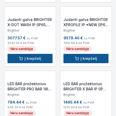
Judanti galva BRIGHTER
Judanti galva BRIGHTER
X-DOT WASH IP (IP65,
XPROFILE IP *NEW (IP65,
9200lm,
800W LED,
Brighter
Brighter
456x310x263mm,
405x310x760mm, 37kg)
3077.57
€
9579.40
€
su PVM
su PVM
12,35kg)
2543.45
€ be PVM
7916.86
€ be PVM
Nėra sandėlyje
Nėra sandėlyje
Į krepšelį
Į krepšelį
LED BAR prožektorius
LED BAR prožektorius
BRIGHTER PRO BAR 18IP
BRIGHTER X BAR IP (IP65,
(IP65, 7185lm,
7200lm,
Brighter
Brighter
1000x170x130mm, 7.2kg)
1000x210x85mm, 10.5kg)
784.44
€
1495.44
€
su PVM
su PVM
648.30
€ be PVM
1235.90
€ be PVM
Nėra sandėlyje
Nėra sandėlyje