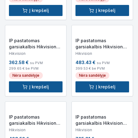
Į krepšelį
Į krepšelį
IP pastatomas
IP pastatomas
garsiakalbis Hikvision
garsiakalbis Hikvision
DS-QAZ1120G1-B (IP,
DS-QAZ1430G1 (IP, 30W,
Hikvision
Hikvision
20W, 93dB, 8 Om)
85dB, 8 Om)
362.58
€
483.43
€
su PVM
su PVM
299.65
€ be PVM
399.53
€ be PVM
Nėra sandėlyje
Nėra sandėlyje
Į krepšelį
Į krepšelį
IP pastatomas
IP pastatomas
garsiakalbis Hikvision
garsiakalbis Hikvision
DS-QAZ1460G1 (IP, 60W,
DS-QAZ14A2G1 (IP,
Hikvision
Hikvision
85dB, 8 Om)
120W, 85dB, 8 Om)