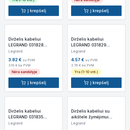
Į krepšelį
Į krepšelį
Dirželis kabeliui
Dirželis kabeliui
LEGRAND 031828
LEGRAND 031829
280x4.6mm (baltas)
360x4.6mm (baltas)
Legrand
Legrand
3.82
€
4.57
€
su PVM
su PVM
3.16
€ be PVM
3.78
€ be PVM
Nėra sandėlyje
Yra (1-10 vnt.)
Į krepšelį
Į krepšelį
Dirželis kabeliui
Dirželis kabeliui su
LEGRAND 031835
aikštele žymėjimui
550x7.6mm (baltas)
LEGRAND 032061
Legrand
Legrand
95x2.4mm (baltas)