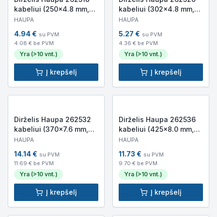
kabeliui (250×4.8 mm,
kabeliui (302×4.8 mm,
baltas, 100 vnt.)
baltas, 100 vnt.)
HAUPA
HAUPA
4.94
€
5.27
€
su PVM
su PVM
4.08
€ be PVM
4.36
€ be PVM
Yra (>10 vnt.)
Yra (>10 vnt.)
Į krepšelį
Į krepšelį
Dirželis Haupa 262532
Dirželis Haupa 262536
kabeliui (370×7.6 mm,
kabeliui (425×8.0 mm,
baltas, 100 vnt.)
baltas, 50 vnt.)
HAUPA
HAUPA
14.14
€
11.73
€
su PVM
su PVM
11.69
€ be PVM
9.70
€ be PVM
Yra (>10 vnt.)
Yra (>10 vnt.)
Į krepšelį
Į krepšelį