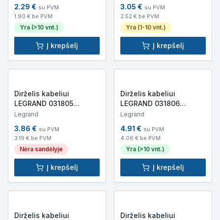
2.29
€
3.05
€
su PVM
su PVM
1.90
€ be PVM
2.52
€ be PVM
Yra (>10 vnt.)
Yra (1-10 vnt.)
Į krepšelį
Į krepšelį
Dirželis kabeliui
Dirželis kabeliui
LEGRAND 031805
LEGRAND 031806
280x3.5mm (juodas)
360x3.5mm (juodas)
Legrand
Legrand
3.86
€
4.91
€
su PVM
su PVM
3.19
€ be PVM
4.06
€ be PVM
Nėra sandėlyje
Yra (>10 vnt.)
Į krepšelį
Į krepšelį
Dirželis kabeliui
Dirželis kabeliui