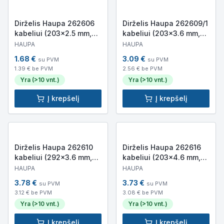
Dirželis Haupa 262606
Dirželis Haupa 262609/1
kabeliui (203×2.5 mm,
kabeliui (203×3.6 mm,
juodas, 100 vnt.)
juodas, 100 vnt.)
HAUPA
HAUPA
1.68
€
3.09
€
su PVM
su PVM
1.39
€ be PVM
2.56
€ be PVM
Yra (>10 vnt.)
Yra (>10 vnt.)
Į krepšelį
Į krepšelį
Dirželis Haupa 262610
Dirželis Haupa 262616
kabeliui (292×3.6 mm,
kabeliui (203×4.6 mm,
juodas, 100 vnt.)
juodas, 100 vnt.)
HAUPA
HAUPA
3.78
€
3.73
€
su PVM
su PVM
3.12
€ be PVM
3.08
€ be PVM
Yra (>10 vnt.)
Yra (>10 vnt.)
Į krepšelį
Į krepšelį