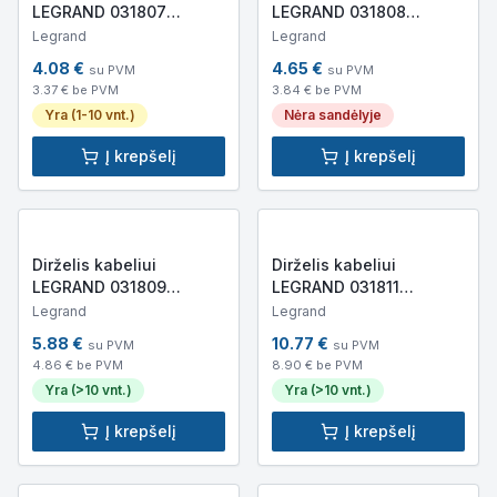
LEGRAND 031807
LEGRAND 031808
180x4.6mm (juodas)
280x4.6mm (juodas)
Legrand
Legrand
4.08
€
4.65
€
su PVM
su PVM
3.37
€ be PVM
3.84
€ be PVM
Yra (1-10 vnt.)
Nėra sandėlyje
Į krepšelį
Į krepšelį
Dirželis kabeliui
Dirželis kabeliui
LEGRAND 031809
LEGRAND 031811
360x4.6mm (juodas)
360x7.6mm (juodas)
Legrand
Legrand
5.88
€
10.77
€
su PVM
su PVM
4.86
€ be PVM
8.90
€ be PVM
Yra (>10 vnt.)
Yra (>10 vnt.)
Į krepšelį
Į krepšelį