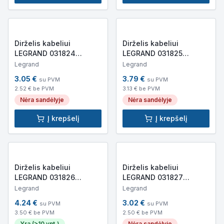
Dirželis kabeliui
Dirželis kabeliui
LEGRAND 031824
LEGRAND 031825
180x3.5mm (baltas)
280x3.5mm (baltas)
Legrand
Legrand
3.05
€
3.79
€
su PVM
su PVM
2.52
€ be PVM
3.13
€ be PVM
Nėra sandėlyje
Nėra sandėlyje
Į krepšelį
Į krepšelį
Dirželis kabeliui
Dirželis kabeliui
LEGRAND 031826
LEGRAND 031827
360x3.5mm (baltas)
180x4.6mm (baltas)
Legrand
Legrand
4.24
€
3.02
€
su PVM
su PVM
3.50
€ be PVM
2.50
€ be PVM
Yra (>10 vnt.)
Nėra sandėlyje