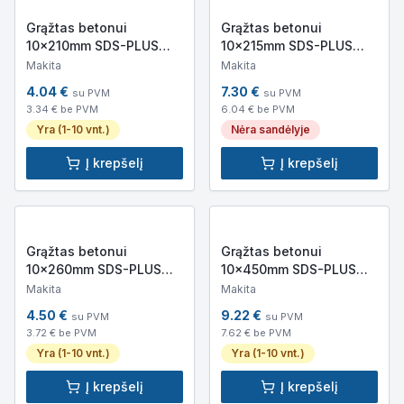
Grąžtas betonui
Grąžtas betonui
10x210mm SDS-PLUS
10x215mm SDS-PLUS
Makita B-47569
Makita NEMESIS 2 B-
Makita
Makita
58213
4.04
€
7.30
€
su PVM
su PVM
3.34
€ be PVM
6.04
€ be PVM
Yra (1-10 vnt.)
Nėra sandėlyje
Į krepšelį
Į krepšelį
Grąžtas betonui
Grąžtas betonui
10x260mm SDS-PLUS
10x450mm SDS-PLUS
Makita B-47575
Makita B-47606
Makita
Makita
4.50
€
9.22
€
su PVM
su PVM
3.72
€ be PVM
7.62
€ be PVM
Yra (1-10 vnt.)
Yra (1-10 vnt.)
Į krepšelį
Į krepšelį