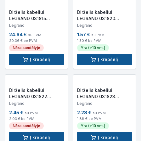
Dirželis kabeliui
Dirželis kabeliui
LEGRAND 031815
LEGRAND 031820
550x7.6mm (juodas)
95x2.4mm (baltas)
Legrand
Legrand
24.64
€
1.57
€
su PVM
su PVM
20.36
€ be PVM
1.30
€ be PVM
Nėra sandėlyje
Yra (>10 vnt.)
Į krepšelį
Į krepšelį
Dirželis kabeliui
Dirželis kabeliui
LEGRAND 031822
LEGRAND 031823
180x2.4mm (baltas)
140x3.5mm (baltas)
Legrand
Legrand
2.45
€
2.28
€
su PVM
su PVM
2.03
€ be PVM
1.88
€ be PVM
Nėra sandėlyje
Yra (>10 vnt.)
Į krepšelį
Į krepšelį