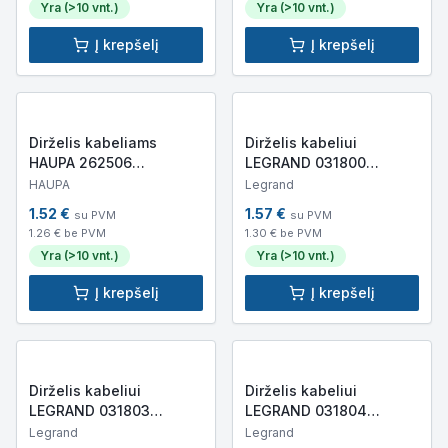
Yra (>10 vnt.)
Yra (>10 vnt.)
Į krepšelį
Į krepšelį
Dirželis kabeliams
Dirželis kabeliui
HAUPA 262506
LEGRAND 031800
(203x2.5mm, baltas,
95x2.4mm (juodas)
HAUPA
Legrand
100vnt)
1.52
€
1.57
€
su PVM
su PVM
1.26
€ be PVM
1.30
€ be PVM
Yra (>10 vnt.)
Yra (>10 vnt.)
Į krepšelį
Į krepšelį
Dirželis kabeliui
Dirželis kabeliui
LEGRAND 031803
LEGRAND 031804
140x3.5mm (juodas)
180x3.5mm (juodas)
Legrand
Legrand