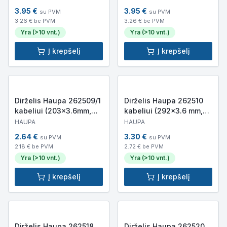
3.95
€
3.95
€
su PVM
su PVM
3.26
€ be PVM
3.26
€ be PVM
Yra (>10 vnt.)
Yra (>10 vnt.)
Į krepšelį
Į krepšelį
Dirželis Haupa 262509/1
Dirželis Haupa 262510
kabeliui (203×3.6mm,
kabeliui (292×3.6 mm,
baltas, 100 vnt.)
baltas, 100 vnt.)
HAUPA
HAUPA
2.64
€
3.30
€
su PVM
su PVM
2.18
€ be PVM
2.72
€ be PVM
Yra (>10 vnt.)
Yra (>10 vnt.)
Į krepšelį
Į krepšelį
Dirželis Haupa 262518
Dirželis Haupa 262520