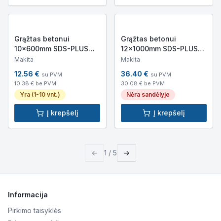
Grąžtas betonui
Grąžtas betonui
10x600mm SDS-PLUS
12x1000mm SDS-PLUS
Makita B-47612
Makita B-47759
Makita
Makita
(darbinis ilgis 540mm)
(darbinis ilgis 950mm)
12.56
€
36.40
€
su PVM
su PVM
10.38
€ be PVM
30.08
€ be PVM
Yra (1-10 vnt.)
Nėra sandėlyje
Į krepšelį
Į krepšelį
←
1
/
5
→
Informacija
Pirkimo taisyklės