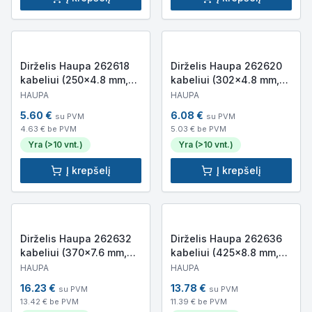
Dirželis Haupa 262618
Dirželis Haupa 262620
kabeliui (250×4.8 mm,
kabeliui (302×4.8 mm,
juodas, 100 vnt.)
juodas, 100 vnt.)
HAUPA
HAUPA
5.60
€
6.08
€
su PVM
su PVM
4.63
€ be PVM
5.03
€ be PVM
Yra (>10 vnt.)
Yra (>10 vnt.)
Į krepšelį
Į krepšelį
Dirželis Haupa 262632
Dirželis Haupa 262636
kabeliui (370×7.6 mm,
kabeliui (425×8.8 mm,
juodas, 100 vnt.)
juodas, 50 vnt.)
HAUPA
HAUPA
16.23
€
13.78
€
su PVM
su PVM
13.42
€ be PVM
11.39
€ be PVM