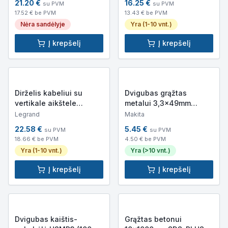
21.20
€
16.25
€
su PVM
su PVM
17.52
€ be PVM
13.43
€ be PVM
Nėra sandėlyje
Yra (1-10 vnt.)
Į krepšelį
Į krepšelį
Dirželis kabeliui su
Dvigubas grąžtas
vertikale aikštele
metalui 3,3x49mm
žymėjimui LEGRAND
Makita B-26696
Legrand
Makita
032063 180x4.6mm
(darbinis ilgis 11mm)
22.58
€
5.45
€
su PVM
su PVM
(baltas)
18.66
€ be PVM
4.50
€ be PVM
Yra (1-10 vnt.)
Yra (>10 vnt.)
Į krepšelį
Į krepšelį
Dvigubas kaištis-
Grąžtas betonui