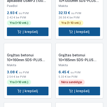
apkabėlė USMP3 (100
10x1000mm SDS-PLUS
vnt) Pawbol H.7314
Makita B-47634
PawBol
Makita
2.93
€
32.13
€
su PVM
su PVM
2.42
€ be PVM
26.56
€ be PVM
Yra (>10 vnt.)
Yra (1-10 vnt.)
Į krepšelį
Į krepšelį
Grąžtas betonui
Grąžtas betonui
10x160mm SDS-PLUS
10x165mm SDS-PLUS
Makita B-46567
Makita NEMESIS 2 B-
Makita
Makita
58207
3.08
€
6.45
€
su PVM
su PVM
2.54
€ be PVM
5.33
€ be PVM
Yra (>10 vnt.)
Nėra sandėlyje
Į krepšelį
Į krepšelį