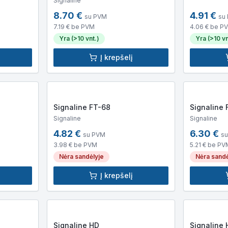
Signaline
apvalkalas)
8.70
€
4.91
€
su PVM
su
7.19
€ be PVM
4.06
€ be P
Yra (>10 vnt.)
Yra (>10 vn
Į krepšelį
Signaline FT-68
Signaline
Signaline
Signaline
4.82
€
6.30
€
su PVM
s
3.98
€ be PVM
5.21
€ be PV
Nėra sandėlyje
Nėra sandė
Į krepšelį
Signaline HD
Signaline