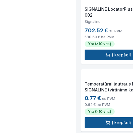
SIGNALINE LocatorPlus
002
Signaline
702.52
€
su PVM
580.60
€ be PVM
Yra (>10 vnt.)
Į krepšelį
Temperatūrai jautraus 
SIGNALINE tvirtinimo k
forma)
0.77
€
su PVM
0.64
€ be PVM
Yra (>10 vnt.)
Į krepšelį