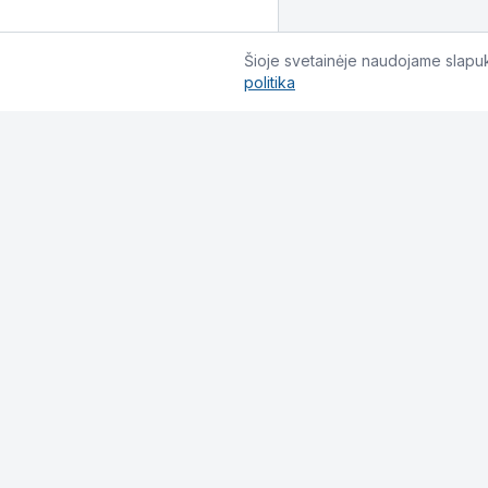
Šioje svetainėje naudojame slapuku
politika
Informacija
Pirkimo taisyklės
Privatumo politika
Grąžinimas ir keitimas
Pristatymo sąlygos
Slapukų politika