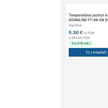
Temperatūrai jautrus k
SIGNALINE FT-68-EN (f
suveikimo temp. 68°C)
Signaline
5.30
€
su PVM
4.38
€ be PVM
Yra (>10 vnt.)
Į krepšelį