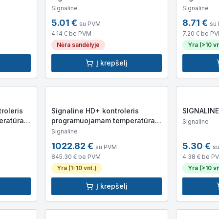
Signaline
Signaline
5.01
€
8.71
€
su PVM
su
4.14
€ be PVM
7.20
€ be P
Nėra sandėlyje
Yra (>10 vn
Į krepšelį
roleris
Signaline HD+ kontroleris
SIGNALINE
ratūrai
programuojamam temperatūrai
Signaline
jautriam kabeliui
Signaline
1022.82
€
5.30
€
su PVM
s
845.30
€ be PVM
4.38
€ be P
Yra (1-10 vnt.)
Yra (>10 vn
Į krepšelį