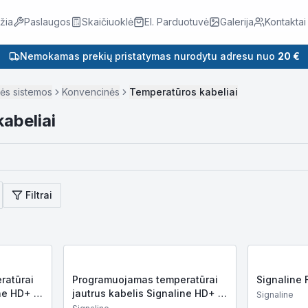
žia
Paslaugos
Skaičiuoklė
El. Parduotuvė
Galerija
Kontaktai
Nemokamas prekių pristatymas nurodytu adresu nuo
20 €
nės sistemos
Konvencinės
Temperatūros kabeliai
abeliai
Filtrai
ratūrai
Programuojamas temperatūrai
Signaline 
ne HD+ -
jautrus kabelis Signaline HD+ -
Signaline
S (nerūdijančio plieno