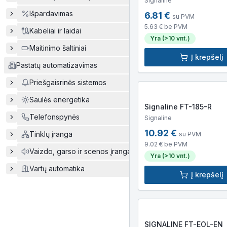
Signaline
Išpardavimas
6.81
€
su PVM
5.63
€ be PVM
Kabeliai ir laidai
Yra (>10 vnt.)
Maitinimo šaltiniai
Į krepšelį
Pastatų automatizavimas
Priešgaisrinės sistemos
Saulės energetika
Signaline FT-185-R
Telefonspynės
Signaline
10.92
€
Tinklų įranga
su PVM
9.02
€ be PVM
Vaizdo, garso ir scenos įranga
Yra (>10 vnt.)
Vartų automatika
Į krepšelį
SIGNALINE FT-EOL-EN