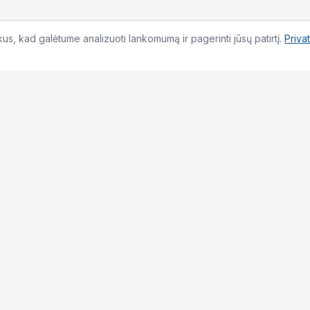
s, kad galėtume analizuoti lankomumą ir pagerinti jūsų patirtį.
Priva
Kontaktai
info@sistemos.org
+37069598880
L. Giros g. 15, Kelmė
©
2026
Skaitmeninė AKIS. Visos teisės saugomos.