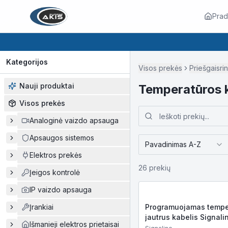
Prad
Kategorijos
Visos prekės
Priešgaisri
Nauji produktai
Temperatūros k
Visos prekės
Analoginė vaizdo apsauga
Apsaugos sistemos
Pavadinimas A-Z
Elektros prekės
26
prekių
Įeigos kontrolė
IP vaizdo apsauga
Įrankiai
Programuojamas tempe
jautrus kabelis Signali
Išmanieji elektros prietaisai
S