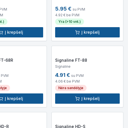
5.95
€
 PVM
su PVM
VM
4.92
€ be PVM
t.)
Yra (>10 vnt.)
Į krepšelį
Į krepšelį
 FT-68R
Signaline FT-88
Signaline
4.91
€
u PVM
su PVM
M
4.06
€ be PVM
lyje
Nėra sandėlyje
Į krepšelį
Į krepšelį
 HD-R
Signaline HD-S