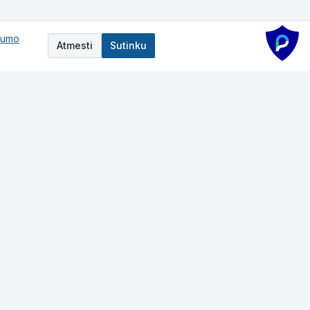
tumo
Atmesti
Sutinku
Darbo laikas
I–V:
8:00-17:00
VI–VII:
Nedirbame