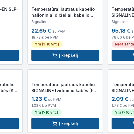
-EN SLP-
Temperatūrai jautraus kabelio
Temperatūr
nailoniniai dirželiai, kabelio
SIGNALINE
tvirtinimui prie troso
EOL galinė
Signaline
Signaline
22.65
€
95.18
€
su PVM
s
18.72
€ be PVM
78.66
€ be 
Yra (1-10 vnt.)
Nėra sandė
Į krepšelį
kabelio
Temperatūrai jautraus kabelio
Temperatūr
abės (K
SIGNALINE tvirtinimo kabės (P
SIGNALINE 
forma)
tipo)
1.23
€
2.09
€
su PVM
su
1.02
€ be PVM
1.73
€ be P
Yra (>10 vnt.)
Yra (>10 vn
Į krepšelį