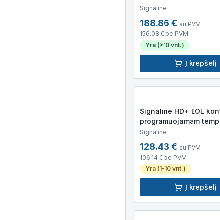
Signaline
188.86
€
su PVM
156.08
€ be PVM
Yra (>10 vnt.)
Į krepšelį
Signaline HD+ EOL kont
programuojamam tempe
jautriam kabeliui
Signaline
128.43
€
su PVM
106.14
€ be PVM
Yra (1-10 vnt.)
Į krepšelį