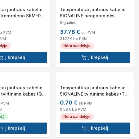
ai jautraus kabelio
Temperatūrai jautraus kabelio
 kontrolerio SKM-03
SIGNALINE neoporeninės
 dėžutė
tarpinės, kabelio tvirtinimui prie
Signaline
troso
37.78
€
u PVM
su PVM
PVM
31.22
€ be PVM
lyje
Nėra sandėlyje
Į krepšelį
Į krepšelį
ai jautraus kabelio
Temperatūrai jautraus kabelio
tvirtinimo kabės (Q
SIGNALINE tvirtinimo kabės (T
forma)
0.70
€
 PVM
su PVM
VM
0.58
€ be PVM
t.)
Nėra sandėlyje
Į krepšelį
Į krepšelį