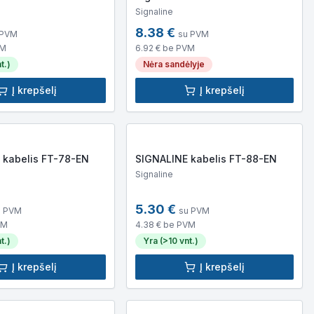
Signaline
8.38
€
 PVM
su PVM
VM
6.92
€ be PVM
t.)
Nėra sandėlyje
Į krepšelį
Į krepšelį
 kabelis FT-78-EN
SIGNALINE kabelis FT-88-EN
Signaline
5.30
€
u PVM
su PVM
VM
4.38
€ be PVM
t.)
Yra (>10 vnt.)
Į krepšelį
Į krepšelį