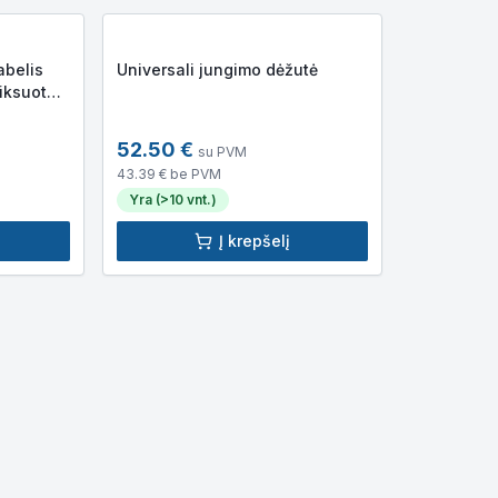
abelis
Universali jungimo dėžutė
iksuota
52.50
€
su PVM
43.39
€ be PVM
Yra (>10 vnt.)
Į krepšelį