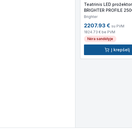
Teatrinis LED prožektor
BRIGHTER PROFILE 250C
250W RGBW LED, 28 00
Brighter
740x320x320mm)
2207.93
€
su PVM
1824.73
€ be PVM
Nėra sandėlyje
Į krepšelį