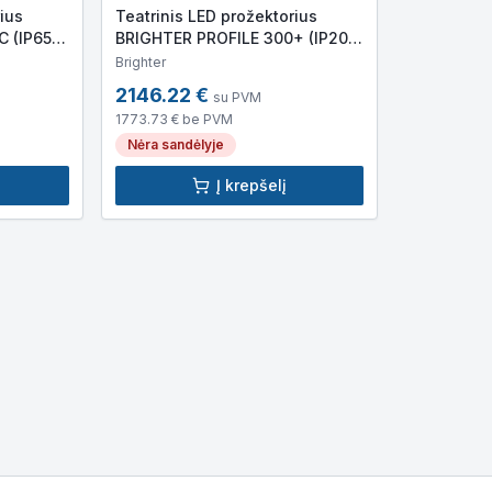
ius
Teatrinis LED prožektorius
 (IP65,
BRIGHTER PROFILE 300+ (IP20,
0lm,
300W RGBLAC COB LED, 38
Brighter
300lm)
2146.22
€
su PVM
1773.73
€ be PVM
Nėra sandėlyje
Į krepšelį