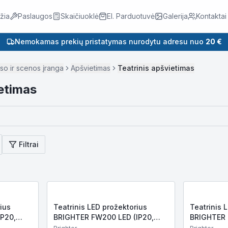
žia
Paslaugos
Skaičiuoklė
El. Parduotuvė
Galerija
Kontaktai
Nemokamas prekių pristatymas nurodytu adresu nuo
20 €
so ir scenos įranga
Apšvietimas
Teatrinis apšvietimas
ietimas
Filtrai
ius
Teatrinis LED prožektorius
Teatrinis 
P20,
BRIGHTER FW200 LED (IP20,
BRIGHTER 
m,
200W COB LED, 20 000lm,
000–33 00