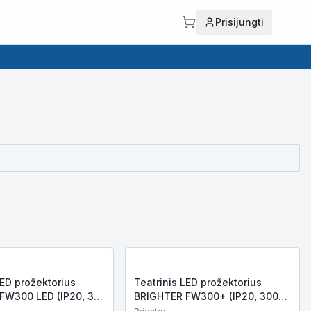
Prisijungti
LED prožektorius
Teatrinis LED prožektorius
FW300 LED (IP20, 30
BRIGHTER FW300+ (IP20, 300W
0lm,
RGBLAC COB LED, 27 000lm,