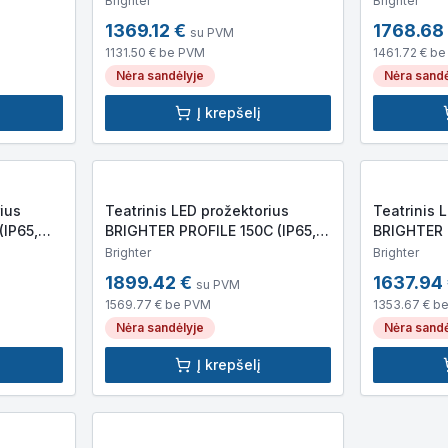
Brighter
Brighter
)
8,4kg)
520×315×3
1369.12
€
1768.68
su PVM
1131.50
€ be PVM
1461.72
€ be
Nėra sandėlyje
Nėra sandė
Į krepšelį
ius
Teatrinis LED prožektorius
Teatrinis 
(IP65,
BRIGHTER PROFILE 150C (IP65,
BRIGHTER
m,
150W RGWB LED, 15 000lm,
(IP20, 200
Brighter
Brighter
)
740x320x320mm)
790x315x
1899.42
€
1637.94
su PVM
1569.77
€ be PVM
1353.67
€ b
Nėra sandėlyje
Nėra sandė
Į krepšelį