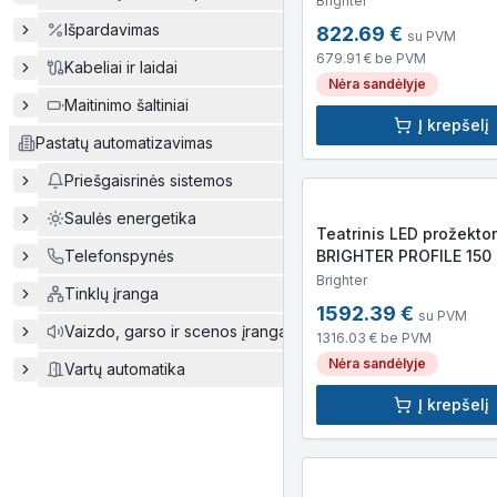
Brighter
425×315×320mm, 5,8kg
Išpardavimas
822.69
€
su PVM
679.91
€ be PVM
Kabeliai ir laidai
Nėra sandėlyje
Maitinimo šaltiniai
Į krepšelį
Pastatų automatizavimas
Priešgaisrinės sistemos
Saulės energetika
Teatrinis LED prožektor
Telefonspynės
BRIGHTER PROFILE 150 
150W COB LED, 15 000l
Brighter
Tinklų įranga
740x320x320mm, 10kg
1592.39
€
su PVM
Vaizdo, garso ir scenos įranga
1316.03
€ be PVM
Nėra sandėlyje
Vartų automatika
Į krepšelį