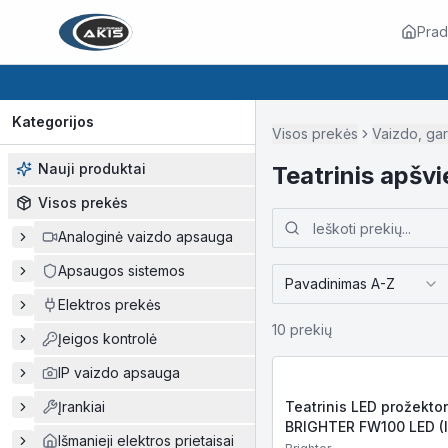
Prad
Kategorijos
Visos prekės
Vaizdo, gar
Nauji produktai
Teatrinis apšv
Visos prekės
Analoginė vaizdo apsauga
Apsaugos sistemos
Pavadinimas A-Z
Elektros prekės
10
prekių
Įeigos kontrolė
IP vaizdo apsauga
Įrankiai
Teatrinis LED prožektor
BRIGHTER FW100 LED (I
Išmanieji elektros prietaisai
100W COB LED, 10 000l