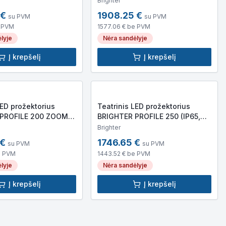
Brighter
20mm, 8,4kg)
520x315x320mm)
€
1908.25
€
su PVM
su PVM
 PVM
1577.06
€ be PVM
lyje
Nėra sandėlyje
Į krepšelį
Į krepšelį
LED prožektorius
Teatrinis LED prožektorius
 PROFILE 200 ZOOM
BRIGHTER PROFILE 250 (IP65,
W COB LED, 20 000lm,
250W COB LED, 28 000lm,
Brighter
320mm)
740x320x320mm, 10kg)
€
1746.65
€
su PVM
su PVM
e PVM
1443.52
€ be PVM
lyje
Nėra sandėlyje
Į krepšelį
Į krepšelį