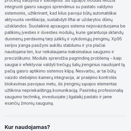
procesų valdymui ir stebėjimui. Šis sąsajos modulis leidžia
integruoti gaisro saugos sprendimus su pastato valdymo
sistemomis, užtikrinant, kad kilus pavojui būtų automatiškai
aktyvuota ventiliacija, sustabdyti liftai ar uždarytos dūmų
užsklandos. Šiuolaikinė apsaugos sistema neįsivaizduojama be
patikimų įvesties ir išvesties modulių, kurie garantuoja sklandų
duomenų perdavimą tarp jutiklių ir vykdomųjų įrenginių. Xp95
serijos įranga pasižymi aukštu stabilumu ir yra plačiai
naudojama ten, kur reikalaujama maksimalaus saugumo ir
preciziškumo. Modulis sprendžia pagrindinę problemą – kaip
saugiai ir efektyviai valdyti trečiųjų šalių įrenginius naudojant tą
pačią gaisro aptikimo sistemos kilpą. Nesvarbu, ar tai būtų
vaizdo stebėjimo kamerų integracija, ar praėjimo kontrolės
blokavimas pavojaus metu, šis įrenginių sąsajos elementas
užtikrina nepriekaištingą komunikaciją. Pasirinkę profesionalią
saugumo techniką, investuojate į ilgalaikį pastato ir jame
esančių žmonių saugumą.
Kur naudojamas?