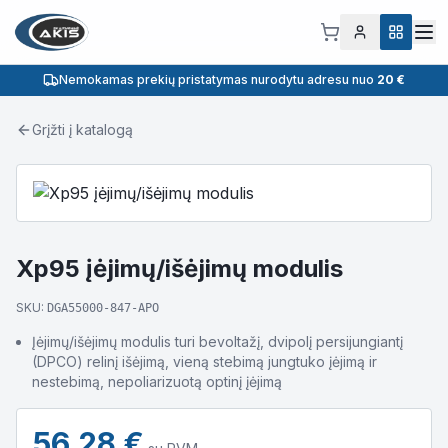
Nemokamas prekių pristatymas nurodytu adresu nuo
20 €
Grįžti į katalogą
Xp95 įėjimų/išėjimų modulis
SKU:
DGA55000-847-APO
Įėjimų/išėjimų modulis turi bevoltažį, dvipolį persijungiantį
(DPCO) relinį išėjimą, vieną stebimą jungtuko įėjimą ir
nestebimą, nepoliarizuotą optinį įėjimą
56.28
€