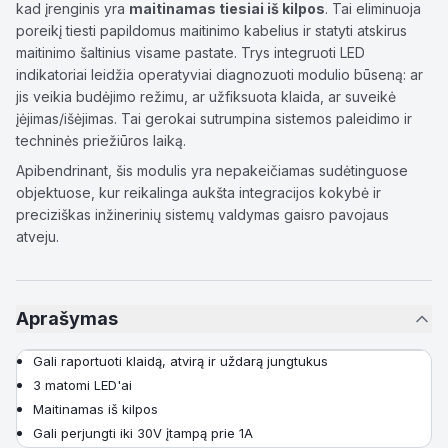
kad įrenginis yra
maitinamas tiesiai iš kilpos
. Tai eliminuoja
poreikį tiesti papildomus maitinimo kabelius ir statyti atskirus
maitinimo šaltinius visame pastate. Trys integruoti LED
indikatoriai leidžia operatyviai diagnozuoti modulio būseną: ar
jis veikia budėjimo režimu, ar užfiksuota klaida, ar suveikė
įėjimas/išėjimas. Tai gerokai sutrumpina sistemos paleidimo ir
techninės priežiūros laiką.
Apibendrinant, šis modulis yra nepakeičiamas sudėtinguose
objektuose, kur reikalinga aukšta integracijos kokybė ir
preciziškas inžinerinių sistemų valdymas gaisro pavojaus
atveju.
Aprašymas
Gali raportuoti klaidą, atvirą ir uždarą jungtukus
3 matomi LED'ai
Maitinamas iš kilpos
Gali perjungti iki 30V įtampą prie 1A