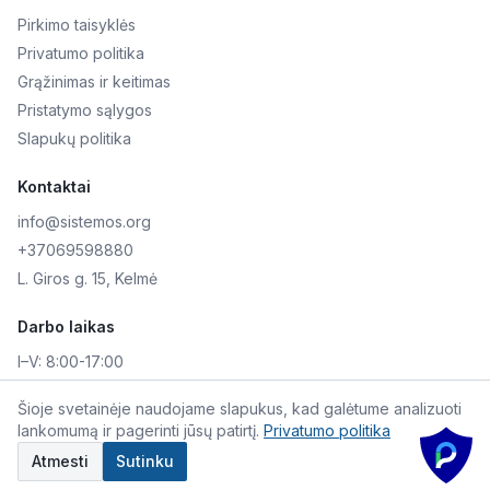
Pirkimo taisyklės
Privatumo politika
Grąžinimas ir keitimas
Pristatymo sąlygos
Slapukų politika
Kontaktai
info@sistemos.org
+37069598880
L. Giros g. 15, Kelmė
Darbo laikas
I–V:
8:00-17:00
VI–VII:
Nedirbame
Šioje svetainėje naudojame slapukus, kad galėtume analizuoti
lankomumą ir pagerinti jūsų patirtį.
Privatumo politika
©
2026
Skaitmeninė AKIS. Visos teisės saugomos.
Atmesti
Sutinku