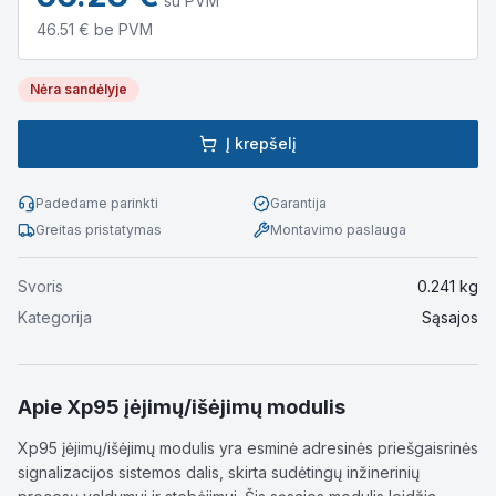
su PVM
46.51
€ be PVM
Nėra sandėlyje
Į krepšelį
Padedame parinkti
Garantija
Greitas pristatymas
Montavimo paslauga
Svoris
0.241
kg
Kategorija
Sąsajos
Apie
Xp95 įėjimų/išėjimų modulis
Xp95 įėjimų/išėjimų modulis yra esminė adresinės priešgaisrinės
signalizacijos sistemos dalis, skirta sudėtingų inžinerinių