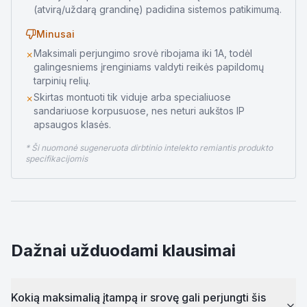
(atvirą/uždarą grandinę) padidina sistemos patikimumą.
Minusai
Maksimali perjungimo srovė ribojama iki 1A, todėl
✗
galingesniems įrenginiams valdyti reikės papildomų
tarpinių relių.
Skirtas montuoti tik viduje arba specialiuose
✗
sandariuose korpusuose, nes neturi aukštos IP
apsaugos klasės.
* Ši nuomonė sugeneruota dirbtinio intelekto remiantis produkto
specifikacijomis
Dažnai užduodami klausimai
Kokią maksimalią įtampą ir srovę gali perjungti šis