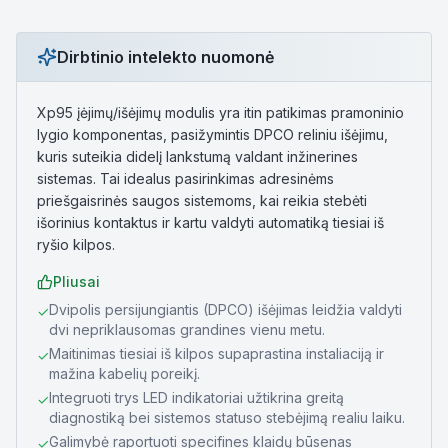
Dirbtinio intelekto nuomonė
Xp95 įėjimų/išėjimų modulis yra itin patikimas pramoninio
lygio komponentas, pasižymintis DPCO reliniu išėjimu,
kuris suteikia didelį lankstumą valdant inžinerines
sistemas. Tai idealus pasirinkimas adresinėms
priešgaisrinės saugos sistemoms, kai reikia stebėti
išorinius kontaktus ir kartu valdyti automatiką tiesiai iš
ryšio kilpos.
Pliusai
Dvipolis persijungiantis (DPCO) išėjimas leidžia valdyti
✓
dvi nepriklausomas grandines vienu metu.
Maitinimas tiesiai iš kilpos supaprastina instaliaciją ir
✓
mažina kabelių poreikį.
Integruoti trys LED indikatoriai užtikrina greitą
✓
diagnostiką bei sistemos statuso stebėjimą realiu laiku.
Galimybė raportuoti specifines klaidų būsenas
✓