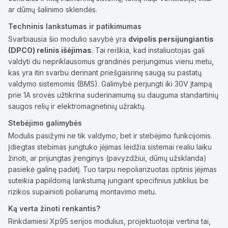
ar dūmų šalinimo sklendės.
Techninis lankstumas ir patikimumas
Svarbiausia šio modulio savybė yra
dvipolis persijungiantis
(DPCO) relinis išėjimas
. Tai reiškia, kad instaliuotojas gali
valdyti du nepriklausomus grandinės perjungimus vienu metu,
kas yra itin svarbu derinant priešgaisrinę saugą su pastatų
valdymo sistemomis (BMS). Galimybė perjungti iki 30V įtampą
prie 1A srovės užtikrina suderinamumą su dauguma standartinių
saugos relių ir elektromagnetinių užraktų.
Stebėjimo galimybės
Modulis pasižymi ne tik valdymo, bet ir stebėjimo funkcijomis.
Įdiegtas stebimas jungtuko įėjimas leidžia sistemai realiu laiku
žinoti, ar prijungtas įrenginys (pavyzdžiui, dūmų užsklanda)
pasiekė galinę padėtį. Tuo tarpu nepoliarizuotas optinis įėjimas
suteikia papildomą lankstumą jungiant specifinius jutiklius be
rizikos supainioti poliarumą montavimo metu.
Ką verta žinoti renkantis?
Rinkdamiesi Xp95 serijos modulius, projektuotojai vertina tai,