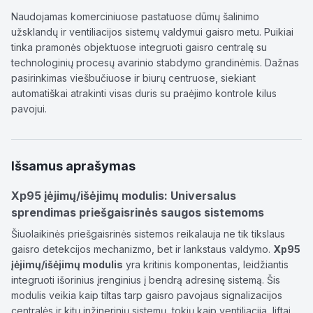
Naudojamas komerciniuose pastatuose dūmų šalinimo
užsklandų ir ventiliacijos sistemų valdymui gaisro metu. Puikiai
tinka pramonės objektuose integruoti gaisro centralę su
technologinių procesų avarinio stabdymo grandinėmis. Dažnas
pasirinkimas viešbučiuose ir biurų centruose, siekiant
automatiškai atrakinti visas duris su praėjimo kontrole kilus
pavojui.
Išsamus aprašymas
Xp95 įėjimų/išėjimų modulis: Universalus
sprendimas priešgaisrinės saugos sistemoms
Šiuolaikinės priešgaisrinės sistemos reikalauja ne tik tikslaus
gaisro detekcijos mechanizmo, bet ir lankstaus valdymo.
Xp95
įėjimų/išėjimų modulis
yra kritinis komponentas, leidžiantis
integruoti išorinius įrenginius į bendrą adresinę sistemą. Šis
modulis veikia kaip tiltas tarp gaisro pavojaus signalizacijos
centralės ir kitų inžinerinių sistemų, tokių kaip ventiliacija, liftai