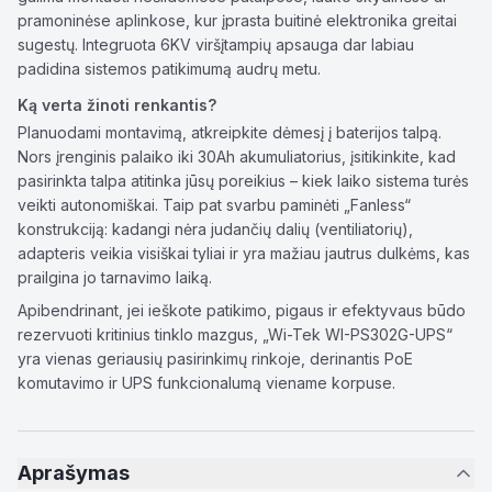
pramoninėse aplinkose, kur įprasta buitinė elektronika greitai
sugestų. Integruota 6KV viršįtampių apsauga dar labiau
padidina sistemos patikimumą audrų metu.
Ką verta žinoti renkantis?
Planuodami montavimą, atkreipkite dėmesį į baterijos talpą.
Nors įrenginis palaiko iki 30Ah akumuliatorius, įsitikinkite, kad
pasirinkta talpa atitinka jūsų poreikius – kiek laiko sistema turės
veikti autonomiškai. Taip pat svarbu paminėti „Fanless“
konstrukciją: kadangi nėra judančių dalių (ventiliatorių),
adapteris veikia visiškai tyliai ir yra mažiau jautrus dulkėms, kas
prailgina jo tarnavimo laiką.
Apibendrinant, jei ieškote patikimo, pigaus ir efektyvaus būdo
rezervuoti kritinius tinklo mazgus, „Wi-Tek WI-PS302G-UPS“
yra vienas geriausių pasirinkimų rinkoje, derinantis PoE
komutavimo ir UPS funkcionalumą viename korpuse.
Aprašymas