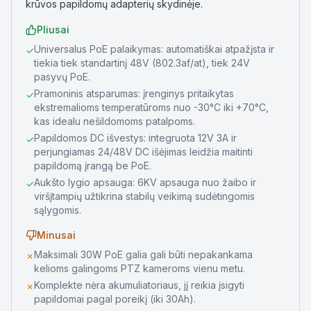
krūvos papildomų adapterių skydinėje.
Pliusai
Universalus PoE palaikymas: automatiškai atpažįsta ir
✓
tiekia tiek standartinį 48V (802.3af/at), tiek 24V
pasyvų PoE.
Pramoninis atsparumas: įrenginys pritaikytas
✓
ekstremalioms temperatūroms nuo -30°C iki +70°C,
kas idealu nešildomoms patalpoms.
Papildomos DC išvestys: integruota 12V 3A ir
✓
perjungiamas 24/48V DC išėjimas leidžia maitinti
papildomą įrangą be PoE.
Aukšto lygio apsauga: 6KV apsauga nuo žaibo ir
✓
viršįtampių užtikrina stabilų veikimą sudėtingomis
sąlygomis.
Minusai
Maksimali 30W PoE galia gali būti nepakankama
✗
kelioms galingoms PTZ kameroms vienu metu.
Komplekte nėra akumuliatoriaus, jį reikia įsigyti
✗
papildomai pagal poreikį (iki 30Ah).