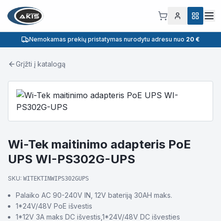
Nemokamas prekių pristatymas nurodytu adresu nuo
20 €
Grįžti į katalogą
Wi-Tek maitinimo adapteris PoE
UPS WI-PS302G-UPS
SKU:
WITEKTINWIPS302GUPS
Palaiko AC 90-240V IN, 12V bateriją 30AH maks.
1*24V/48V PoE išvestis
1*12V 3A maks DC išvestis,1*24V/48V DC išvesties