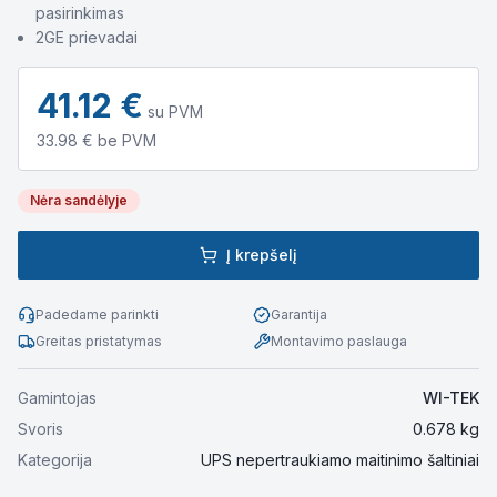
pasirinkimas
2GE prievadai
41.12
€
su PVM
33.98
€ be PVM
Nėra sandėlyje
Į krepšelį
Padedame parinkti
Garantija
Greitas pristatymas
Montavimo paslauga
Gamintojas
WI-TEK
Svoris
0.678
kg
Kategorija
UPS nepertraukiamo maitinimo šaltiniai