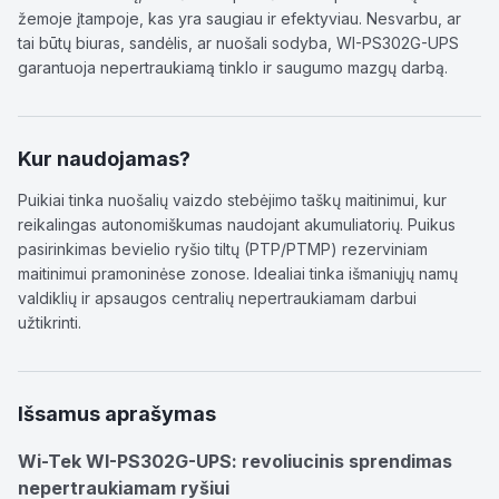
žemoje įtampoje, kas yra saugiau ir efektyviau. Nesvarbu, ar
tai būtų biuras, sandėlis, ar nuošali sodyba, WI-PS302G-UPS
garantuoja nepertraukiamą tinklo ir saugumo mazgų darbą.
Kur naudojamas?
Puikiai tinka nuošalių vaizdo stebėjimo taškų maitinimui, kur
reikalingas autonomiškumas naudojant akumuliatorių. Puikus
pasirinkimas bevielio ryšio tiltų (PTP/PTMP) rezerviniam
maitinimui pramoninėse zonose. Idealiai tinka išmaniųjų namų
valdiklių ir apsaugos centralių nepertraukiamam darbui
užtikrinti.
Išsamus aprašymas
Wi-Tek WI-PS302G-UPS: revoliucinis sprendimas
nepertraukiamam ryšiui