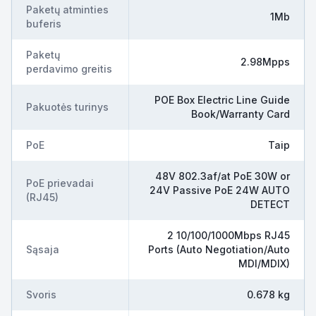
Paketų atminties
1Mb
buferis
Paketų
2.98Mpps
perdavimo greitis
POE Box Electric Line Guide
Pakuotės turinys
Book/Warranty Card
PoE
Taip
48V 802.3af/at PoE 30W or
PoE prievadai
24V Passive PoE 24W AUTO
(RJ45)
DETECT
2 10/100/1000Mbps RJ45
Sąsaja
Ports (Auto Negotiation/Auto
MDI/MDIX)
Svoris
0.678 kg