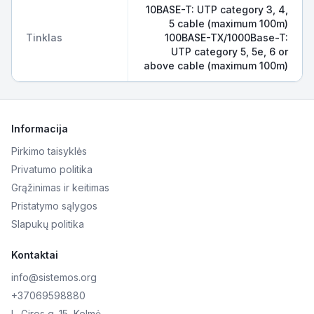
10BASE-T: UTP category 3, 4,
5 cable (maximum 100m)
Tinklas
100BASE-TX/1000Base-T:
UTP category 5, 5e, 6 or
above cable (maximum 100m)
Informacija
Pirkimo taisyklės
Privatumo politika
Grąžinimas ir keitimas
Pristatymo sąlygos
Slapukų politika
Kontaktai
info@sistemos.org
+37069598880
L. Giros g. 15, Kelmė