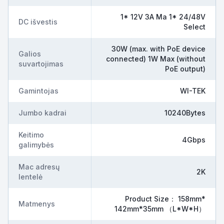
1* 12V 3A Ma 1* 24/48V
DC išvestis
Select
30W (max. with PoE device
Galios
connected) 1W Max (without
suvartojimas
PoE output)
Gamintojas
WI-TEK
Jumbo kadrai
10240Bytes
Keitimo
4Gbps
galimybės
Mac adresų
2K
lentelė
Product Size： 158mm*
Matmenys
142mm*35mm （L*W*H）