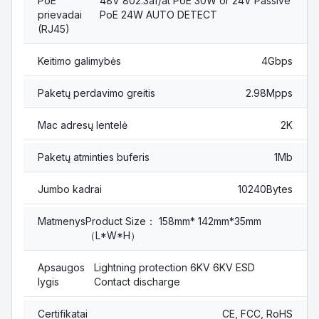
PoE
48V 802.3af/at PoE 30W or 24V Passive
prievadai
PoE 24W AUTO DETECT
(RJ45)
Keitimo galimybės
4Gbps
Paketų perdavimo greitis
2.98Mpps
Mac adresų lentelė
2K
Paketų atminties buferis
1Mb
Jumbo kadrai
10240Bytes
Matmenys
Product Size： 158mm* 142mm*35mm
（L*W*H）
Apsaugos
Lightning protection 6KV 6KV ESD
lygis
Contact discharge
Certifikatai
CE, FCC, RoHS