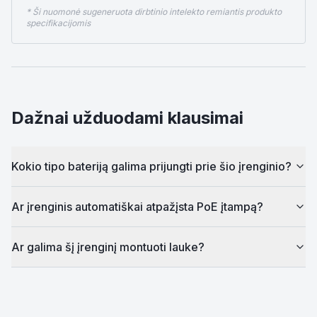
* Ši nuomonė sugeneruota dirbtinio intelekto remiantis produkto
specifikacijomis
Dažnai užduodami klausimai
Kokio tipo bateriją galima prijungti prie šio įrenginio?
Ar įrenginis automatiškai atpažįsta PoE įtampą?
Ar galima šį įrenginį montuoti lauke?