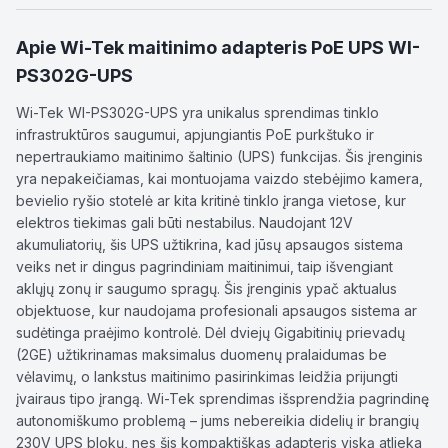
Apie
Wi-Tek maitinimo adapteris PoE UPS WI-
PS302G-UPS
Wi-Tek WI-PS302G-UPS yra unikalus sprendimas tinklo
infrastruktūros saugumui, apjungiantis PoE purkštuko ir
nepertraukiamo maitinimo šaltinio (UPS) funkcijas. Šis įrenginis
yra nepakeičiamas, kai montuojama vaizdo stebėjimo kamera,
bevielio ryšio stotelė ar kita kritinė tinklo įranga vietose, kur
elektros tiekimas gali būti nestabilus. Naudojant 12V
akumuliatorių, šis UPS užtikrina, kad jūsų apsaugos sistema
veiks net ir dingus pagrindiniam maitinimui, taip išvengiant
aklųjų zonų ir saugumo spragų. Šis įrenginis ypač aktualus
objektuose, kur naudojama profesionali apsaugos sistema ar
sudėtinga praėjimo kontrolė. Dėl dviejų Gigabitinių prievadų
(2GE) užtikrinamas maksimalus duomenų pralaidumas be
vėlavimų, o lankstus maitinimo pasirinkimas leidžia prijungti
įvairaus tipo įrangą. Wi-Tek sprendimas išsprendžia pagrindinę
autonomiškumo problemą – jums nebereikia didelių ir brangių
230V UPS blokų, nes šis kompaktiškas adapteris viską atlieka