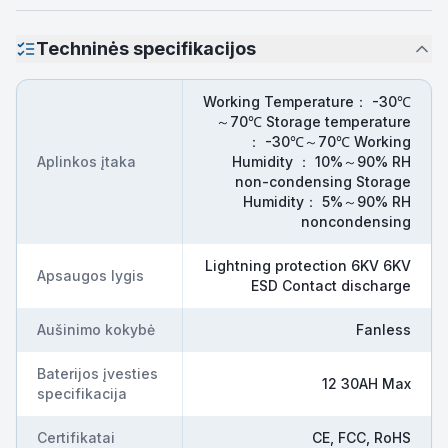
Techninės specifikacijos
Working Temperature： -30℃
～70℃ Storage temperature
： -30℃～70℃ Working
Aplinkos įtaka
Humidity ： 10%～90% RH
non-condensing Storage
Humidity： 5%～90% RH
noncondensing
Lightning protection 6KV 6KV
Apsaugos lygis
ESD Contact discharge
Aušinimo kokybė
Fanless
Baterijos įvesties
12 30AH Max
specifikacija
Certifikatai
CE, FCC, RoHS