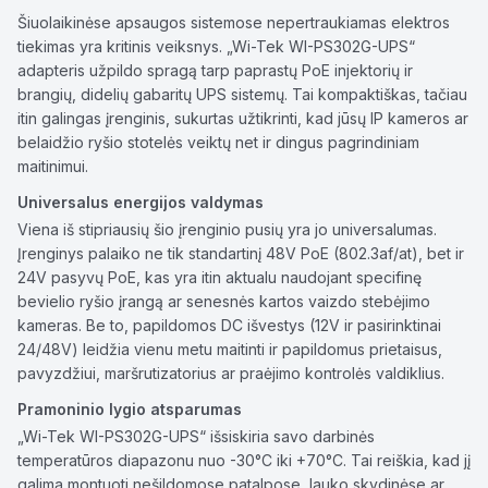
Šiuolaikinėse apsaugos sistemose nepertraukiamas elektros
tiekimas yra kritinis veiksnys. „Wi-Tek WI-PS302G-UPS“
adapteris užpildo spragą tarp paprastų PoE injektorių ir
brangių, didelių gabaritų UPS sistemų. Tai kompaktiškas, tačiau
itin galingas įrenginis, sukurtas užtikrinti, kad jūsų IP kameros ar
belaidžio ryšio stotelės veiktų net ir dingus pagrindiniam
maitinimui.
Universalus energijos valdymas
Viena iš stipriausių šio įrenginio pusių yra jo universalumas.
Įrenginys palaiko ne tik standartinį 48V PoE (802.3af/at), bet ir
24V pasyvų PoE, kas yra itin aktualu naudojant specifinę
bevielio ryšio įrangą ar senesnės kartos vaizdo stebėjimo
kameras. Be to, papildomos DC išvestys (12V ir pasirinktinai
24/48V) leidžia vienu metu maitinti ir papildomus prietaisus,
pavyzdžiui, maršrutizatorius ar praėjimo kontrolės valdiklius.
Pramoninio lygio atsparumas
„Wi-Tek WI-PS302G-UPS“ išsiskiria savo darbinės
temperatūros diapazonu nuo -30°C iki +70°C. Tai reiškia, kad jį
galima montuoti nešildomose patalpose, lauko skydinėse ar