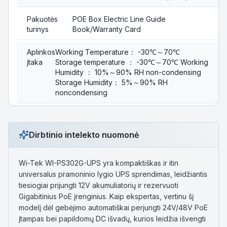
Pakuotės
POE Box Electric Line Guide
turinys
Book/Warranty Card
Aplinkos
Working Temperature： -30℃～70℃
įtaka
Storage temperature ： -30℃～70℃ Working
Humidity ： 10%～90% RH non-condensing
Storage Humidity： 5%～90% RH
noncondensing
Dirbtinio intelekto nuomonė
Wi-Tek WI-PS302G-UPS yra kompaktiškas ir itin
universalus pramoninio lygio UPS sprendimas, leidžiantis
tiesiogiai prijungti 12V akumuliatorių ir rezervuoti
Gigabitinius PoE įrenginius. Kaip ekspertas, vertinu šį
modelį dėl gebėjimo automatiškai perjungti 24V/48V PoE
įtampas bei papildomų DC išvadų, kurios leidžia išvengti