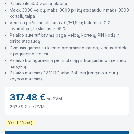
Palaiko iki 500 vidinių ekranų
Maks. 3000 veidų, maks. 3000 pirštų atspaudų ir maks. 3000
kortelių talpa
Veido atpažinimo atstumas: 0,3–1,5 m; trukmė ＜ 0,2
s/vartotojui; tikslumas ≥ 99 %
Palaiko autentifikavimą pagal veidą, kortelę, PIN kodą ir
piršto atspaudą
Dvipusis garsas su kliento programine įranga, vidaus stotele
ir pagrindine stotimi
Palaiko konfigūravimą per mobiliąją ir kompiuterio interneto
naršyklę
Palaiko maitinimą 12 V DC arba PoE bei įrenginio ir durų
spynos maitinimą
317.48
€
su PVM
262.38
€ be PVM
Yra (1-10 vnt.)