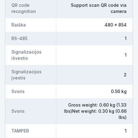
QR code
Support scan QR code via
recognition
camera
Raiška
480 × 854
RS-485
1
Signalizacijos
1
išvestis
Signalizacijos
2
įvestis
Svoris
0.56 kg
Gross weight: 0.60 kg (1.33
Svoris
lbs)Net weight: 0.30 kg (0.66
lbs)
TAMPER
1