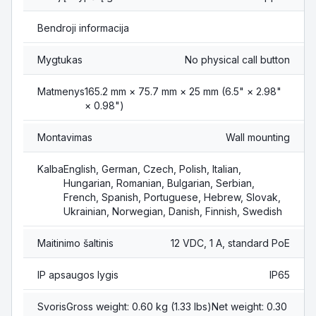
Bendroji informacija
Mygtukas
No physical call button
Matmenys
165.2 mm × 75.7 mm × 25 mm (6.5" × 2.98"
× 0.98")
Montavimas
Wall mounting
Kalba
English, German, Czech, Polish, Italian,
Hungarian, Romanian, Bulgarian, Serbian,
French, Spanish, Portuguese, Hebrew, Slovak,
Ukrainian, Norwegian, Danish, Finnish, Swedish
Maitinimo šaltinis
12 VDC, 1 A, standard PoE
IP apsaugos lygis
IP65
Svoris
Gross weight: 0.60 kg (1.33 lbs)Net weight: 0.30