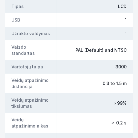
Tipas
LCD
USB
1
Užrakto valdymas
1
Vaizdo
PAL (Default) and NTSC
standartas
Vartotojų talpa
3000
Veidų atpažinimo
0.3 to 1.5 m
distancija
Veidų atpažinimo
＞99%
tikslumas
Veidų
＜ 0.2 s
atpažinimolaikas