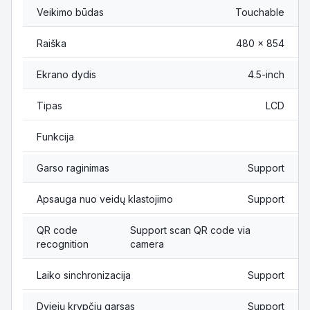
Veikimo būdas
Touchable
Raiška
480 × 854
Ekrano dydis
4.5-inch
Tipas
LCD
Funkcija
Garso raginimas
Support
Apsauga nuo veidų klastojimo
Support
QR code
Support scan QR code via
recognition
camera
Laiko sinchronizacija
Support
Dviejų krypčių garsas
Support