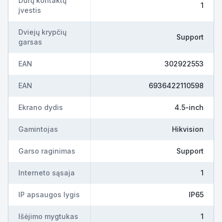
Durų kontaktų
1
įvestis
Dviejų krypčių
Support
garsas
EAN
302922553
EAN
6936422110598
Ekrano dydis
4.5-inch
Gamintojas
Hikvision
Garso raginimas
Support
Interneto sąsaja
1
IP apsaugos lygis
IP65
Išėjimo mygtukas
1