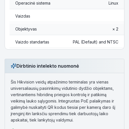
Operacinė sistema
Linux
Vaizdas
Objektyvas
× 2
Vaizdo standartas
PAL (Default) and NTSC
Dirbtinio intelekto nuomonė
Šis Hikvision veidų atpažinimo terminalas yra vienas
universaliausių pasirinkimų vidutinio dydžio objektams,
vertinantiems hibridinę prieigos kontrolę ir patikimą
veikimą lauko sąlygomis. Integruotas PoE palaikymas ir
galimybė nuskaityti QR kodus tiesiai per kamerą daro šį
įrenginį itin lanksčiu sprendimu tiek darbuotojų laiko
apskaitai, tiek lankytojų valdymui.