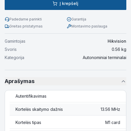
Į krepšelį
Padedame parinkti
Garantija
Greitas pristatymas
Montavimo paslauga
Gamintojas
Hikvision
Svoris
0.56
kg
Kategorija
Autonominiai terminalai
Aprašymas
Autentifikavimas
Kortelės skaitymo dažnis
13.56 MHz
Kortelės tipas
M1 card