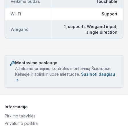
Veikimo būdas
Touchable
Wi-Fi
Support
1, supports Wiegand input,
Wiegand
single direction
Montavimo paslauga
Atliekame
praėjimo kontrolės montavimą
Šiauliuose,
Kelmėje ir aplinkiniuose miestuose.
Sužinoti daugiau
→
Informacija
Pirkimo taisyklės
Privatumo politika