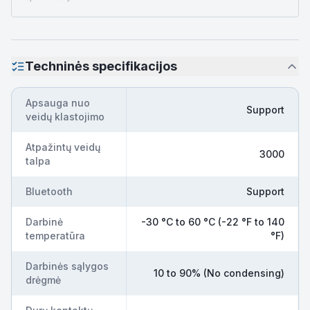
Techninės specifikacijos
Apsauga nuo
Support
veidų klastojimo
Atpažintų veidų
3000
talpa
Bluetooth
Support
Darbinė
-30 °C to 60 °C (-22 °F to 140
temperatūra
°F)
Darbinės sąlygos
10 to 90% (No condensing)
drėgmė