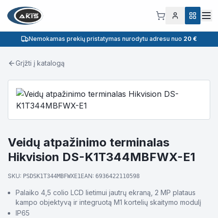
Nemokamas prekių pristatymas nurodytu adresu nuo
20 €
Grįžti į katalogą
Veidų atpažinimo terminalas
Hikvision DS-K1T344MBFWX-E1
SKU:
EAN:
PSDSK1T344MBFWXE1
6936422110598
Palaiko 4,5 colio LCD lietimui jautrų ekraną, 2 MP plataus
kampo objektyvą ir integruotą M1 kortelių skaitymo modulį
IP65