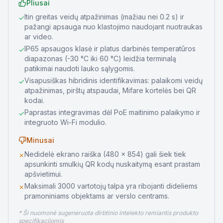
Pliusai
Itin greitas veidų atpažinimas (mažiau nei 0.2 s) ir
✓
pažangi apsauga nuo klastojimo naudojant nuotraukas
ar video.
IP65 apsaugos klasė ir platus darbinės temperatūros
✓
diapazonas (-30 °C iki 60 °C) leidžia terminalą
patikimai naudoti lauko sąlygomis.
Visapusiškas hibridinis identifikavimas: palaikomi veidų
✓
atpažinimas, pirštų atspaudai, Mifare kortelės bei QR
kodai.
Paprastas integravimas dėl PoE maitinimo palaikymo ir
✓
integruoto Wi-Fi modulio.
Minusai
Nedidelė ekrano raiška (480 × 854) gali šiek tiek
✗
apsunkinti smulkių QR kodų nuskaitymą esant prastam
apšvietimui.
Maksimali 3000 vartotojų talpa yra ribojanti dideliems
✗
pramoniniams objektams ar verslo centrams.
* Ši nuomonė sugeneruota dirbtinio intelekto remiantis produkto
specifikacijomis