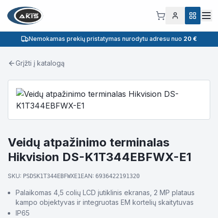
Nemokamas prekių pristatymas nurodytu adresu nuo
20 €
Grįžti į katalogą
Veidų atpažinimo terminalas
Hikvision DS-K1T344EBFWX-E1
SKU:
EAN:
PSDSK1T344EBFWXE1
6936422191320
Palaikomas 4,5 colių LCD jutiklinis ekranas, 2 MP plataus
kampo objektyvas ir integruotas EM kortelių skaitytuvas
IP65