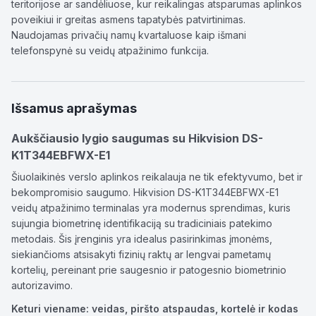
teritorijose ar sandėliuose, kur reikalingas atsparumas aplinkos
poveikiui ir greitas asmens tapatybės patvirtinimas.
Naudojamas privačių namų kvartaluose kaip išmani
telefonspynė su veidų atpažinimo funkcija.
Išsamus aprašymas
Aukščiausio lygio saugumas su Hikvision DS-
K1T344EBFWX-E1
Šiuolaikinės verslo aplinkos reikalauja ne tik efektyvumo, bet ir
bekompromisio saugumo. Hikvision DS-K1T344EBFWX-E1
veidų atpažinimo terminalas yra modernus sprendimas, kuris
sujungia biometrinę identifikaciją su tradiciniais patekimo
metodais. Šis įrenginis yra idealus pasirinkimas įmonėms,
siekiančioms atsisakyti fizinių raktų ar lengvai pametamų
kortelių, pereinant prie saugesnio ir patogesnio biometrinio
autorizavimo.
Keturi viename: veidas, piršto atspaudas, kortelė ir kodas