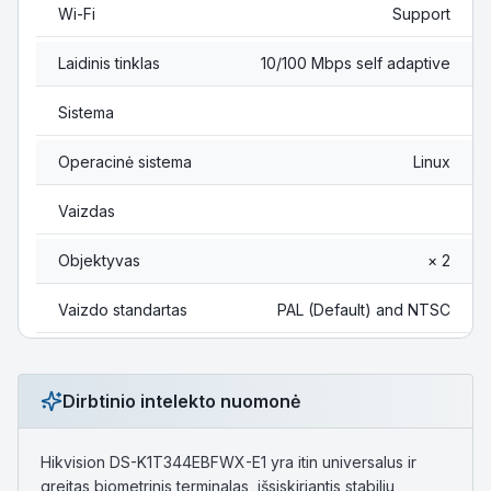
Wi-Fi
Support
Laidinis tinklas
10/100 Mbps self adaptive
Sistema
Operacinė sistema
Linux
Vaizdas
Objektyvas
× 2
Vaizdo standartas
PAL (Default) and NTSC
Dirbtinio intelekto nuomonė
Hikvision DS-K1T344EBFWX-E1 yra itin universalus ir
greitas biometrinis terminalas, išsiskiriantis stabiliu