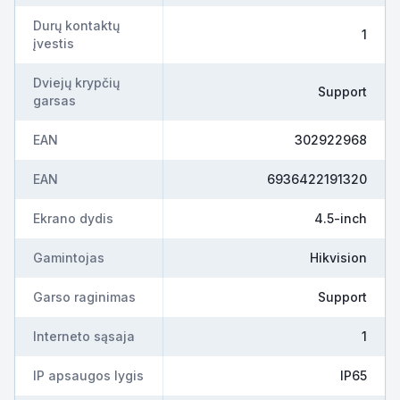
Durų kontaktų
1
įvestis
Dviejų krypčių
Support
garsas
EAN
302922968
EAN
6936422191320
Ekrano dydis
4.5-inch
Gamintojas
Hikvision
Garso raginimas
Support
Interneto sąsaja
1
IP apsaugos lygis
IP65