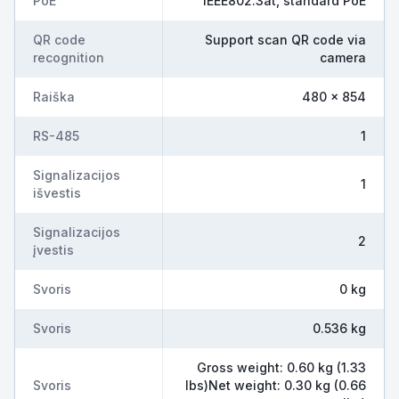
PoE
IEEE802.3at, standard PoE
QR code
Support scan QR code via
recognition
camera
Raiška
480 × 854
RS-485
1
Signalizacijos
1
išvestis
Signalizacijos
2
įvestis
Svoris
0 kg
Svoris
0.536 kg
Gross weight: 0.60 kg (1.33
Svoris
lbs)Net weight: 0.30 kg (0.66