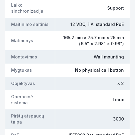
Laiko
Support
sinchronizacija
Maitinimo šaltinis
12 VDC, 1 A, standard PoE
165.2 mm × 75.7 mm × 25 mm
Matmenys
（6.5" × 2.98" × 0.98")
Montavimas
Wall mounting
Mygtukas
No physical call button
Objektyvas
× 2
Operacinė
Linux
sistema
Pirštų atspaudų
3000
talpa