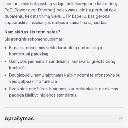
montuojamas tiek pastatų viduje, tiek išorėje prie lauko durų.
PoE (Power over Ethernet) palaikymas leidžia perduoti tiek
duomenis, tiek maitinimą vienu UTP kabeliu, kas gerokai
supaprastina instaliacijos darbus ir sumažina sąnaudas.
Kam skirtas šis terminalas?
Šis įrenginis rekomenduojamas:
Biurams, norintiems sekti darbuotojų darbo laiką ir
kontroliuoti patekimą.
Gamybos įmonėms ir sandėliams, kur svarbi griežta zonų
kontrolė.
Daugiabučių namų laiptinėms kaip moderni telefonspynė su
veidų atpažinimo funkcija.
Sveikatos priežiūros įstaigoms, kur bekontaktis patekimas
padeda išlaikyti higienos standartus.
Aprašymas