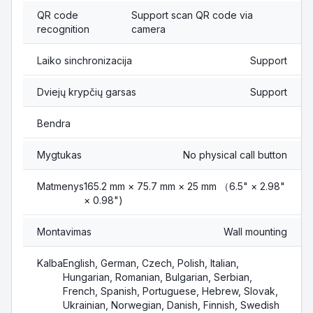
QR code
Support scan QR code via
recognition
camera
Laiko sinchronizacija
Support
Dviejų krypčių garsas
Support
Bendra
Mygtukas
No physical call button
Matmenys
165.2 mm × 75.7 mm × 25 mm （6.5" × 2.98"
× 0.98")
Montavimas
Wall mounting
Kalba
English, German, Czech, Polish, Italian,
Hungarian, Romanian, Bulgarian, Serbian,
French, Spanish, Portuguese, Hebrew, Slovak,
Ukrainian, Norwegian, Danish, Finnish, Swedish