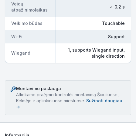
Veidų
＜ 0.2 s
atpažinimolaikas
Veikimo būdas
Touchable
Wi-Fi
Support
1, supports Wiegand input,
Wiegand
single direction
Montavimo paslauga
Atliekame
praėjimo kontrolės montavimą
Šiauliuose,
Kelmėje ir aplinkiniuose miestuose.
Sužinoti daugiau
→
Informacija