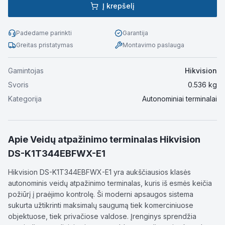
Į krepšelį
Padedame parinkti
Garantija
Greitas pristatymas
Montavimo paslauga
Gamintojas
Hikvision
Svoris
0.536
kg
Kategorija
Autonominiai terminalai
Apie
Veidų atpažinimo terminalas Hikvision
DS-K1T344EBFWX-E1
Hikvision DS-K1T344EBFWX-E1 yra aukščiausios klasės
autonominis veidų atpažinimo terminalas, kuris iš esmės keičia
požiūrį į praėjimo kontrolę. Ši moderni apsaugos sistema
sukurta užtikrinti maksimalų saugumą tiek komerciniuose
objektuose, tiek privačiose valdose. Įrenginys sprendžia