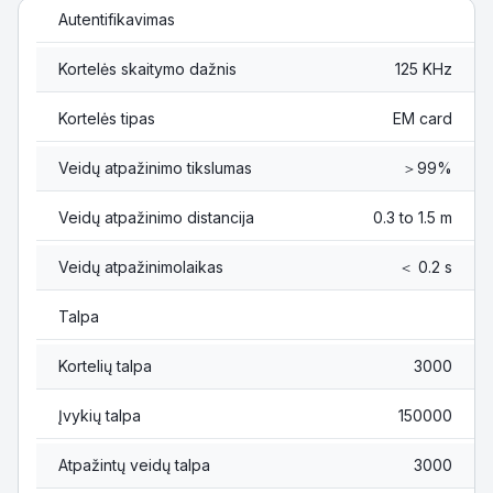
Autentifikavimas
Kortelės skaitymo dažnis
125 KHz
Kortelės tipas
EM card
Veidų atpažinimo tikslumas
＞99%
Veidų atpažinimo distancija
0.3 to 1.5 m
Veidų atpažinimolaikas
＜ 0.2 s
Talpa
Kortelių talpa
3000
Įvykių talpa
150000
Atpažintų veidų talpa
3000