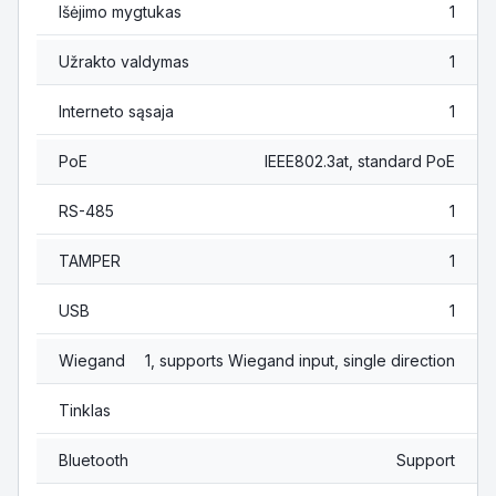
Išėjimo mygtukas
1
Užrakto valdymas
1
Interneto sąsaja
1
PoE
IEEE802.3at, standard PoE
RS-485
1
TAMPER
1
USB
1
Wiegand
1, supports Wiegand input, single direction
Tinklas
Bluetooth
Support