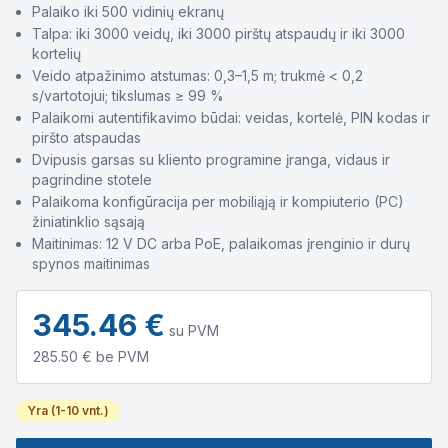
Palaiko iki 500 vidinių ekranų
Talpa: iki 3000 veidų, iki 3000 pirštų atspaudų ir iki 3000
kortelių
Veido atpažinimo atstumas: 0,3–1,5 m; trukmė < 0,2
s/vartotojui; tikslumas ≥ 99 %
Palaikomi autentifikavimo būdai: veidas, kortelė, PIN kodas ir
piršto atspaudas
Dvipusis garsas su kliento programine įranga, vidaus ir
pagrindine stotele
Palaikoma konfigūracija per mobiliąją ir kompiuterio (PC)
žiniatinklio sąsają
Maitinimas: 12 V DC arba PoE, palaikomas įrenginio ir durų
spynos maitinimas
345.46
€
su PVM
285.50
€ be PVM
Yra (1-10 vnt.)