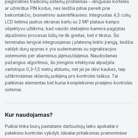
pagrindines tradicinių sistemų problemas – dingusias korteles
ar užmirštus PIN kodus, nes leidžia pilnai pereiti prie
bekontakčio, biometrinio autentifikavimo. Integruotas 4,5 colių
LCD lietimui jautrus ekranas kartu su 2 MP plataus kampo
objektyvu užtikrina, kad vaizdo stebėjimo kamera pagrįstas
atpažinimo procesas būtų ne tik greitas, bet ir tikslus. Šis
terminalas lengvai integruojamas į platesnę tinklo įrangą, leidžia
valdyti durų spynas ir yra suderinamas su signalizacijos
sistemomis per aliarminius įėjimus/išėjimus. Naudodamas
pažangius algoritmus, šis įrenginis efektyviai atpažįsta
vartotojus 0,3–1,5 metrų atstumu, net jei jie dėvi kaukes, taip
užtikrindamas sklandų judėjimą pro kontrolės taškus. Tai
patikimas elementas bet kuriai kompleksinei praėjimo kontrolės
sistemai.
Kur naudojamas?
Puikiai tinka biurų pastatams darbuotojų laiko apskaitai ir
patekimo kontrolei vykdyti. Idealiai pritaikomas pramoninėse