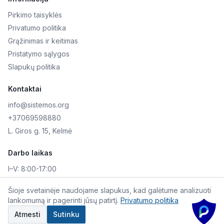
Pirkimo taisyklės
Privatumo politika
Grąžinimas ir keitimas
Pristatymo sąlygos
Slapukų politika
Kontaktai
info@sistemos.org
+37069598880
L. Giros g. 15, Kelmė
Darbo laikas
I–V:
8:00-17:00
VI–VII:
Nedirbame
Šioje svetainėje naudojame slapukus, kad galėtume analizuoti
lankomumą ir pagerinti jūsų patirtį.
Privatumo politika
©
2026
Skaitmeninė AKIS. Visos teisės saugomos.
Atmesti
Sutinku