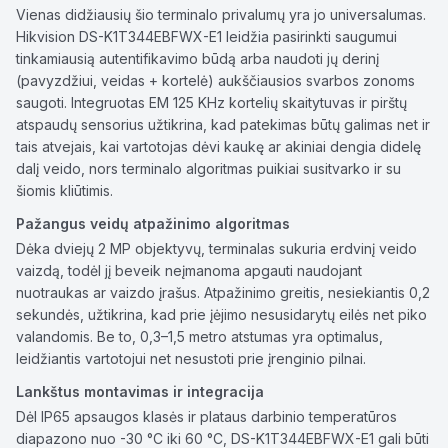
Vienas didžiausių šio terminalo privalumų yra jo universalumas.
Hikvision DS-K1T344EBFWX-E1 leidžia pasirinkti saugumui
tinkamiausią autentifikavimo būdą arba naudoti jų derinį
(pavyzdžiui, veidas + kortelė) aukščiausios svarbos zonoms
saugoti. Integruotas EM 125 KHz kortelių skaitytuvas ir pirštų
atspaudų sensorius užtikrina, kad patekimas būtų galimas net ir
tais atvejais, kai vartotojas dėvi kaukę ar akiniai dengia didelę
dalį veido, nors terminalo algoritmas puikiai susitvarko ir su
šiomis kliūtimis.
Pažangus veidų atpažinimo algoritmas
Dėka dviejų 2 MP objektyvų, terminalas sukuria erdvinį veido
vaizdą, todėl jį beveik neįmanoma apgauti naudojant
nuotraukas ar vaizdo įrašus. Atpažinimo greitis, nesiekiantis 0,2
sekundės, užtikrina, kad prie įėjimo nesusidarytų eilės net piko
valandomis. Be to, 0,3–1,5 metro atstumas yra optimalus,
leidžiantis vartotojui net nesustoti prie įrenginio pilnai.
Lankštus montavimas ir integracija
Dėl IP65 apsaugos klasės ir plataus darbinio temperatūros
diapazono nuo -30 °C iki 60 °C, DS-K1T344EBFWX-E1 gali būti