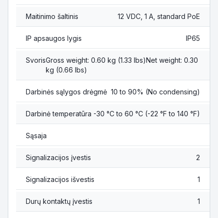
Maitinimo šaltinis
12 VDC, 1 A, standard PoE
IP apsaugos lygis
IP65
Svoris
Gross weight: 0.60 kg (1.33 lbs)Net weight: 0.30
kg (0.66 lbs)
Darbinės sąlygos drėgmė
10 to 90% (No condensing)
Darbinė temperatūra
-30 °C to 60 °C (-22 °F to 140 °F)
Sąsaja
Signalizacijos įvestis
2
Signalizacijos išvestis
1
Durų kontaktų įvestis
1