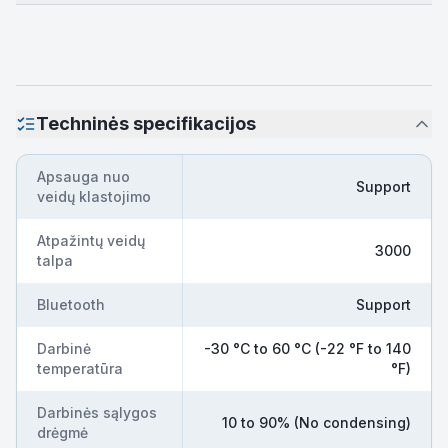
Techninės specifikacijos
Apsauga nuo
Support
veidų klastojimo
Atpažintų veidų
3000
talpa
Bluetooth
Support
Darbinė
-30 °C to 60 °C (-22 °F to 140
temperatūra
°F)
Darbinės sąlygos
10 to 90% (No condensing)
drėgmė