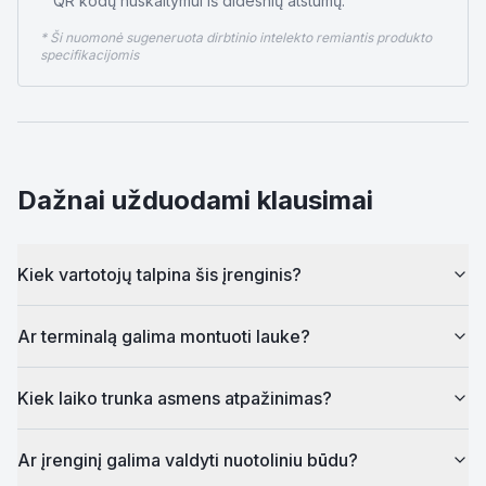
QR kodų nuskaitymui iš didesnių atstumų.
* Ši nuomonė sugeneruota dirbtinio intelekto remiantis produkto
specifikacijomis
Dažnai užduodami klausimai
Kiek vartotojų talpina šis įrenginis?
Ar terminalą galima montuoti lauke?
Kiek laiko trunka asmens atpažinimas?
Ar įrenginį galima valdyti nuotoliniu būdu?