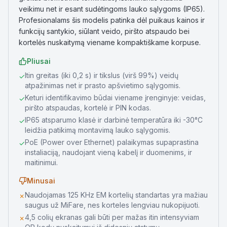
veikimu net ir esant sudėtingoms lauko sąlygoms (IP65).
Profesionalams šis modelis patinka dėl puikaus kainos ir
funkcijų santykio, siūlant veido, piršto atspaudo bei
kortelės nuskaitymą viename kompaktiškame korpuse.
Pliusai
Itin greitas (iki 0,2 s) ir tikslus (virš 99%) veidų
✓
atpažinimas net ir prasto apšvietimo sąlygomis.
Keturi identifikavimo būdai viename įrenginyje: veidas,
✓
piršto atspaudas, kortelė ir PIN kodas.
IP65 atsparumo klasė ir darbinė temperatūra iki -30°C
✓
leidžia patikimą montavimą lauko sąlygomis.
PoE (Power over Ethernet) palaikymas supaprastina
✓
instaliaciją, naudojant vieną kabelį ir duomenims, ir
maitinimui.
Minusai
Naudojamas 125 KHz EM kortelių standartas yra mažiau
✗
saugus už MiFare, nes korteles lengviau nukopijuoti.
4,5 colių ekranas gali būti per mažas itin intensyviam
✗