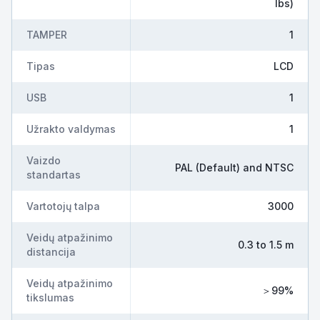
lbs)
TAMPER
1
Tipas
LCD
USB
1
Užrakto valdymas
1
Vaizdo
PAL (Default) and NTSC
standartas
Vartotojų talpa
3000
Veidų atpažinimo
0.3 to 1.5 m
distancija
Veidų atpažinimo
＞99%
tikslumas