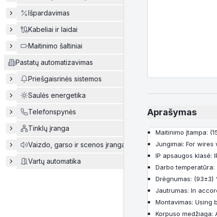
Išpardavimas
Kabeliai ir laidai
Maitinimo šaltiniai
Pastatų automatizavimas
Priešgaisrinės sistemos
Saulės energetika
Aprašymas
Telefonspynės
Tinklų įranga
Maitinimo įtampa: (
Jungimai: For wires
Vaizdo, garso ir scenos įranga
IP apsaugos klasė: I
Vartų automatika
Darbo temperatūra: 
Drėgnumas: (93±3) 
Jautrumas: In accor
Montavimas: Using 
Korpuso medžiaga: A