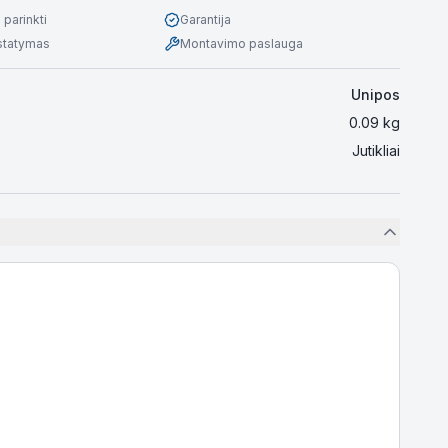
parinkti
Garantija
istatymas
Montavimo paslauga
Unipos
0.09
kg
Jutikliai