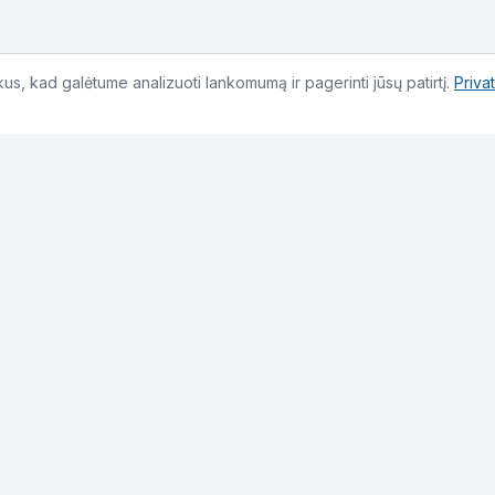
s, kad galėtume analizuoti lankomumą ir pagerinti jūsų patirtį.
Priva
Kontaktai
info@sistemos.org
+37069598880
L. Giros g. 15, Kelmė