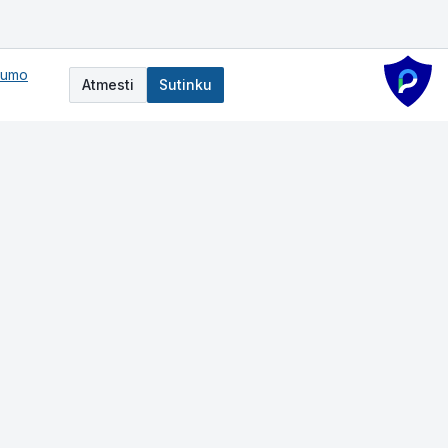
tumo
Atmesti
Sutinku
Darbo laikas
I–V:
8:00-17:00
VI–VII:
Nedirbame