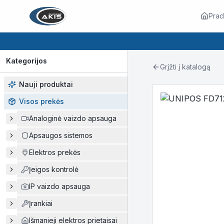
Prad
Kategorijos
Grįžti į katalogą
Nauji produktai
Visos prekės
Analoginė vaizdo apsauga
Apsaugos sistemos
Elektros prekės
Įeigos kontrolė
IP vaizdo apsauga
Įrankiai
Išmanieji elektros prietaisai