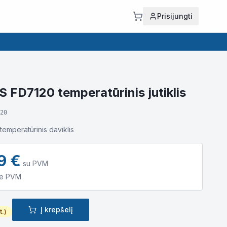
Prisijungti
 FD7120 temperatūrinis jutiklis
20
temperatūrinis daviklis
9
€
su PVM
e PVM
Į krepšelį
t.)