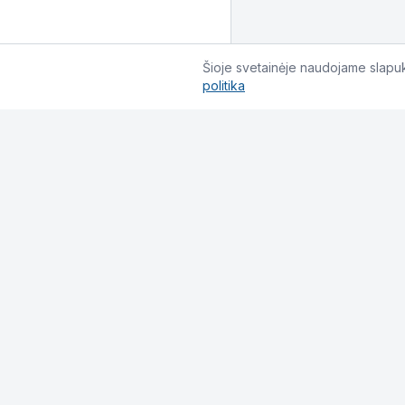
Šioje svetainėje naudojame slapuku
politika
Informacija
Pirkimo taisyklės
Privatumo politika
Grąžinimas ir keitimas
Pristatymo sąlygos
Slapukų politika