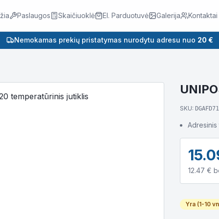
žia
Paslaugos
Skaičiuoklė
El. Parduotuvė
Galerija
Kontaktai
Nemokamas prekių pristatymas nurodytu adresu nuo
20 €
UNIPOS
SKU:
DGAFD71
Adresinis 
15.0
12.47
€ b
Yra (1-10 vn