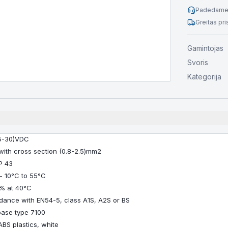
Padedame 
Greitas pr
Gamintojas
Svoris
Kategorija
15-30)VDC
 with cross section (0.8-2.5)mm2
P 43
- 10°C to 55°C
% at 40°C
dance with EN54-5, class A1S, A2S or BS
base type 7100
BS plastics, white