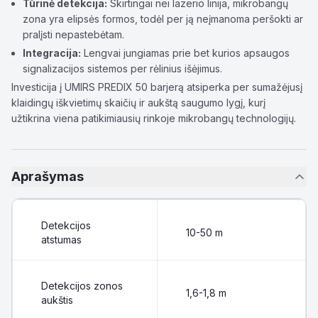
Tūrinė detekcija:
Skirtingai nei lazerio linija, mikrobangų
zona yra elipsės formos, todėl per ją neįmanoma peršokti ar
pralįsti nepastebėtam.
Integracija:
Lengvai jungiamas prie bet kurios apsaugos
signalizacijos sistemos per rėlinius išėjimus.
Investicija į UMIRS PREDIX 50 barjerą atsiperka per sumažėjusį
klaidingų iškvietimų skaičių ir aukštą saugumo lygį, kurį
užtikrina viena patikimiausių rinkoje mikrobangų technologijų.
Aprašymas
Detekcijos
10-50 m
atstumas
Detekcijos zonos
1,6-1,8 m
aukštis