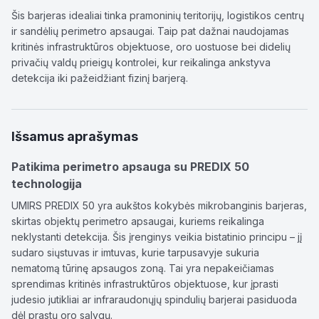
Šis barjeras idealiai tinka pramoninių teritorijų, logistikos centrų
ir sandėlių perimetro apsaugai. Taip pat dažnai naudojamas
kritinės infrastruktūros objektuose, oro uostuose bei didelių
privačių valdų prieigų kontrolei, kur reikalinga ankstyva
detekcija iki pažeidžiant fizinį barjerą.
Išsamus aprašymas
Patikima perimetro apsauga su PREDIX 50
technologija
UMIRS PREDIX 50 yra aukštos kokybės mikrobanginis barjeras,
skirtas objektų perimetro apsaugai, kuriems reikalinga
neklystanti detekcija. Šis įrenginys veikia bistatinio principu – jį
sudaro siųstuvas ir imtuvas, kurie tarpusavyje sukuria
nematomą tūrinę apsaugos zoną. Tai yra nepakeičiamas
sprendimas kritinės infrastruktūros objektuose, kur įprasti
judesio jutikliai ar infraraudonųjų spindulių barjerai pasiduoda
dėl prastų oro sąlygų.