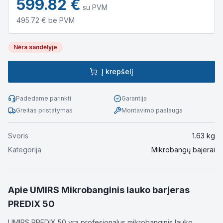
599.82
€
su PVM
495.72
€ be PVM
Nėra sandėlyje
Į krepšelį
Padedame parinkti
Garantija
Greitas pristatymas
Montavimo paslauga
Svoris
1.63
kg
Kategorija
Mikrobangų bajerai
Apie
UMIRS Mikrobanginis lauko barjeras
PREDIX 50
UMIRS PREDIX 50 yra profesionalus mikrobanginis lauko