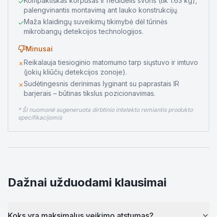
Kompaktiškas korpusas ir nedidelis svoris (tik 1.63 kg),
✓
palengvinantis montavimą ant lauko konstrukcijų.
Maža klaidingų suveikimų tikimybė dėl tūrinės
✓
mikrobangų detekcijos technologijos.
Minusai
Reikalauja tiesioginio matomumo tarp siųstuvo ir imtuvo
✗
(jokių kliūčių detekcijos zonoje).
Sudėtingesnis derinimas lyginant su paprastais IR
✗
barjerais – būtinas tikslus pozicionavimas.
* Ši nuomonė sugeneruota dirbtinio intelekto remiantis produkto
specifikacijomis
Dažnai užduodami klausimai
Koks yra maksimalus veikimo atstumas?