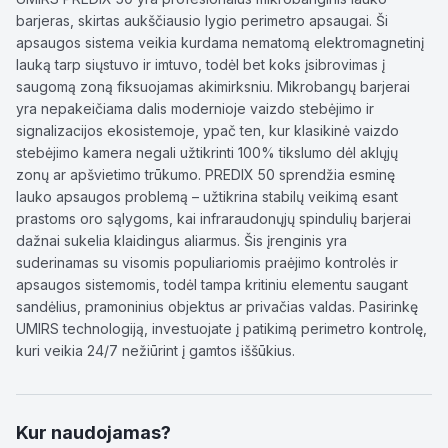
barjeras, skirtas aukščiausio lygio perimetro apsaugai. Ši
apsaugos sistema veikia kurdama nematomą elektromagnetinį
lauką tarp siųstuvo ir imtuvo, todėl bet koks įsibrovimas į
saugomą zoną fiksuojamas akimirksniu. Mikrobangų barjerai
yra nepakeičiama dalis modernioje vaizdo stebėjimo ir
signalizacijos ekosistemoje, ypač ten, kur klasikinė vaizdo
stebėjimo kamera negali užtikrinti 100% tikslumo dėl aklųjų
zonų ar apšvietimo trūkumo. PREDIX 50 sprendžia esminę
lauko apsaugos problemą – užtikrina stabilų veikimą esant
prastoms oro sąlygoms, kai infraraudonųjų spindulių barjerai
dažnai sukelia klaidingus aliarmus. Šis įrenginis yra
suderinamas su visomis populiariomis praėjimo kontrolės ir
apsaugos sistemomis, todėl tampa kritiniu elementu saugant
sandėlius, pramoninius objektus ar privačias valdas. Pasirinkę
UMIRS technologiją, investuojate į patikimą perimetro kontrolę,
kuri veikia 24/7 nežiūrint į gamtos iššūkius.
Kur naudojamas?