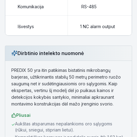
Komunikacija
RS-485
Išvestys
1 NC alarm output
Dirbtinio intelekto nuomonė
PREDIX 50 yra itin patikimas bistatinis mikrobangų
barjeras, užtikrinantis stabilų 50 metrų perimetro ruožo
saugumą net ir sudėtingiausiomis oro sąlygomis. Kaip
ekspertas, vertinu šį modelį dėl jo puikaus kainos ir
detekcijos kokybės santykio, minimaliai apkraunant
montavimo konstrukcijas dėl mažo įrenginio svorio.
Pliusai
Aukštas atsparumas nepalankioms oro sąlygoms
✓
(rūkui, sniegui, stipriam lietui).