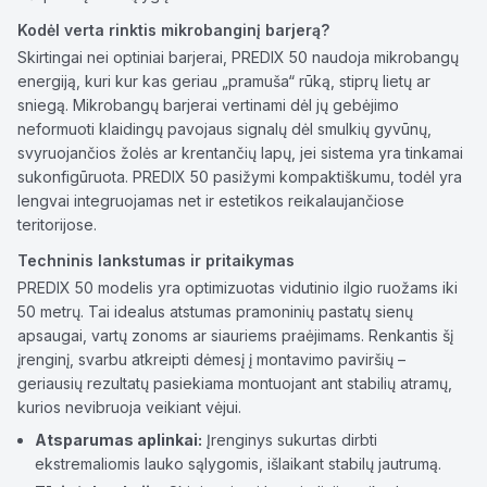
Kodėl verta rinktis mikrobanginį barjerą?
Skirtingai nei optiniai barjerai, PREDIX 50 naudoja mikrobangų
energiją, kuri kur kas geriau „pramuša“ rūką, stiprų lietų ar
sniegą. Mikrobangų barjerai vertinami dėl jų gebėjimo
neformuoti klaidingų pavojaus signalų dėl smulkių gyvūnų,
svyruojančios žolės ar krentančių lapų, jei sistema yra tinkamai
sukonfigūruota. PREDIX 50 pasižymi kompaktiškumu, todėl yra
lengvai integruojamas net ir estetikos reikalaujančiose
teritorijose.
Techninis lankstumas ir pritaikymas
PREDIX 50 modelis yra optimizuotas vidutinio ilgio ruožams iki
50 metrų. Tai idealus atstumas pramoninių pastatų sienų
apsaugai, vartų zonoms ar siauriems praėjimams. Renkantis šį
įrenginį, svarbu atkreipti dėmesį į montavimo paviršių –
geriausių rezultatų pasiekiama montuojant ant stabilių atramų,
kurios nevibruoja veikiant vėjui.
Atsparumas aplinkai:
Įrenginys sukurtas dirbti
ekstremaliomis lauko sąlygomis, išlaikant stabilų jautrumą.