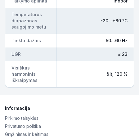
Taikymo aplinka
Indoor
Temperatūros
diapazonas
-20…+80 °C
saugojimo metu
Tinklo dažnis
50…60 Hz
UGR
≤ 23
Visiškas
harmoninis
&lt; 120 %
iškraipymas
Informacija
Pirkimo taisyklės
Privatumo politika
Grąžinimas ir keitimas