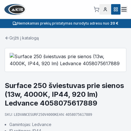
Nemokamas prekių pristatymas nurodytu adresu nuo
20 €
Grįžti į katalogą
Surface 250 šviestuvas prie sienos
(13w, 4000K, IP44, 920 lm)
Ledvance 4058075617889
SKU:
EAN:
LEDVANCESURF250V4000K
4058075617889
Gamintojas: Ledvance
IP reitingas: IP44