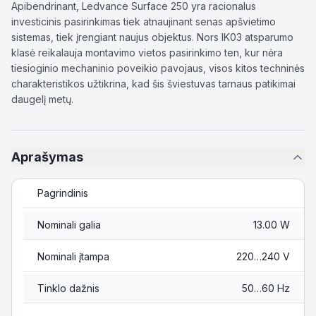
Apibendrinant, Ledvance Surface 250 yra racionalus
investicinis pasirinkimas tiek atnaujinant senas apšvietimo
sistemas, tiek įrengiant naujus objektus. Nors IK03 atsparumo
klasė reikalauja montavimo vietos pasirinkimo ten, kur nėra
tiesioginio mechaninio poveikio pavojaus, visos kitos techninės
charakteristikos užtikrina, kad šis šviestuvas tarnaus patikimai
daugelį metų.
Aprašymas
Pagrindinis
Nominali galia
13.00 W
Nominali įtampa
220…240 V
Tinklo dažnis
50…60 Hz