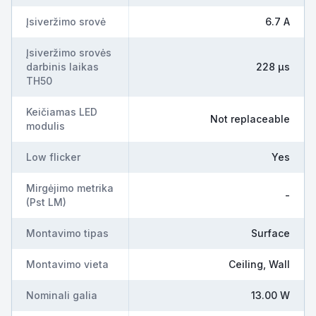
Įsiveržimo srovė
6.7 A
Įsiveržimo srovės
darbinis laikas
228 µs
TH50
Keičiamas LED
Not replaceable
modulis
Low flicker
Yes
Mirgėjimo metrika
-
(Pst LM)
Montavimo tipas
Surface
Montavimo vieta
Ceiling, Wall
Nominali galia
13.00 W