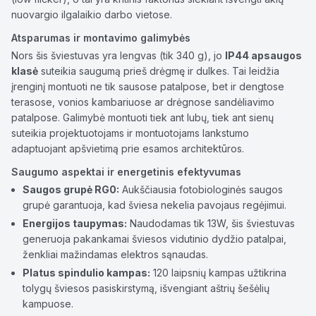
nuovargio ilgalaikio darbo vietose.
Atsparumas ir montavimo galimybės
Nors šis šviestuvas yra lengvas (tik 340 g), jo
IP44 apsaugos
klasė
suteikia saugumą prieš drėgmę ir dulkes. Tai leidžia
įrenginį montuoti ne tik sausose patalpose, bet ir dengtose
terasose, vonios kambariuose ar drėgnose sandėliavimo
patalpose. Galimybė montuoti tiek ant lubų, tiek ant sienų
suteikia projektuotojams ir montuotojams lankstumo
adaptuojant apšvietimą prie esamos architektūros.
Saugumo aspektai ir energetinis efektyvumas
Saugos grupė RG0:
Aukščiausia fotobiologinės saugos
grupė garantuoja, kad šviesa nekelia pavojaus regėjimui.
Energijos taupymas:
Naudodamas tik 13W, šis šviestuvas
generuoja pakankamai šviesos vidutinio dydžio patalpai,
ženkliai mažindamas elektros sąnaudas.
Platus spindulio kampas:
120 laipsnių kampas užtikrina
tolygų šviesos pasiskirstymą, išvengiant aštrių šešėlių
kampuose.