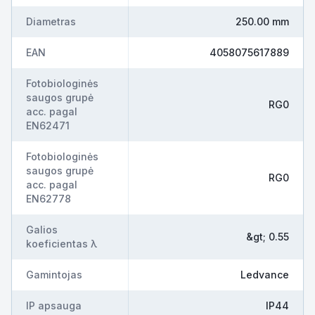
Diametras
250.00 mm
EAN
4058075617889
Fotobiologinės
saugos grupė
RG0
acc. pagal
EN62471
Fotobiologinės
saugos grupė
RG0
acc. pagal
EN62778
Galios
&gt; 0.55
koeficientas λ
Gamintojas
Ledvance
IP apsauga
IP44