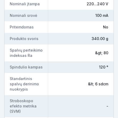
Nominali įtampa
220…240 V
Nominali srovė
100 mA
Pritemdomas
No
Produkto svoris
340.00 g
Spalvų perteikimo
&gt; 80
indeksas Ra
Spindulio kampas
120 °
Standartinis
spalvų derinimo
&lt; 6 sdcm
nuokrypis
Stroboskopo
efekto metrika
-
(SVM)