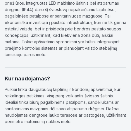
priežiūros. Integruotas LED maitinimo šaltinis bei atsparumas
drėgmei (IP44) daro šį šviestuvą nepakeičiamu laiptinėse,
pagalbinėse patalpose ar sanitariniuose mazguose. Tai
ekonomiška investicija į pastato infrastruktūrą, kuri ne tik gerina
estetinį vaizdą, bet ir prisideda prie bendros pastato saugos
koncepcijos, užtikrinant, kad kiekviena zona būtų aiškiai
matoma. Tokie apšvietimo sprendimai yra būtini integruojant
praėjimo kontrolės sistemas ar planuojant vaizdo stebėjimą
tamsiuoju paros metu.
Kur naudojamas?
Puikiai tinka daugiabučių laiptinių ir koridorių apšvietimui, kur
reikalingas patikimas, visą parą veikiantis šviesos šaltinis.
Idealiai tinka biurų pagalbinėms patalpoms, sandėliukams ar
sanitariniams mazgams dėl savo atsparumo drėgmei. Dažnai
naudojamas dengtose lauko terasose ar pastogėse, užtikrinant
perimetro matomumą nakties metu.