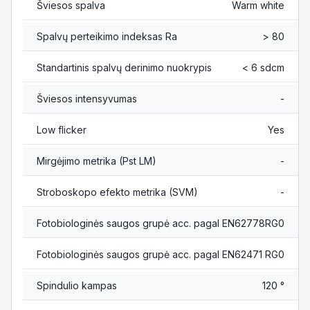
Šviesos spalva
Warm white
Spalvų perteikimo indeksas Ra
> 80
Standartinis spalvų derinimo nuokrypis
< 6 sdcm
Šviesos intensyvumas
-
Low flicker
Yes
Mirgėjimo metrika (Pst LM)
-
Stroboskopo efekto metrika (SVM)
-
Fotobiologinės saugos grupė acc. pagal EN62778
RG0
Fotobiologinės saugos grupė acc. pagal EN62471
RG0
Spindulio kampas
120 °