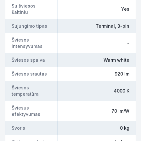
Su šviesos
Yes
šaltiniu
Sujungimo tipas
Terminal, 3-pin
Šviesos
-
intensyvumas
Šviesos spalva
Warm white
Šviesos srautas
920 lm
Šviesos
4000 K
temperatūra
Šviesus
70 lm/W
efektyvumas
Svoris
0 kg