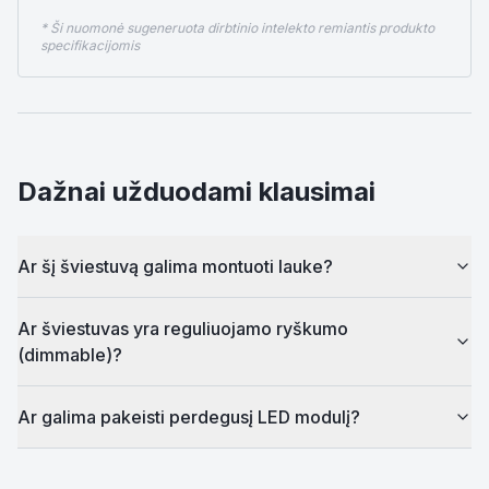
* Ši nuomonė sugeneruota dirbtinio intelekto remiantis produkto
specifikacijomis
Dažnai užduodami klausimai
Ar šį šviestuvą galima montuoti lauke?
Ar šviestuvas yra reguliuojamo ryškumo
(dimmable)?
Ar galima pakeisti perdegusį LED modulį?