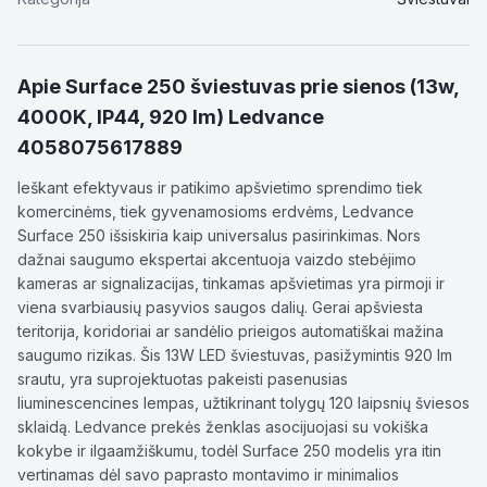
Apie
Surface 250 šviestuvas prie sienos (13w,
4000K, IP44, 920 lm) Ledvance
4058075617889
Ieškant efektyvaus ir patikimo apšvietimo sprendimo tiek
komercinėms, tiek gyvenamosioms erdvėms, Ledvance
Surface 250 išsiskiria kaip universalus pasirinkimas. Nors
dažnai saugumo ekspertai akcentuoja vaizdo stebėjimo
kameras ar signalizacijas, tinkamas apšvietimas yra pirmoji ir
viena svarbiausių pasyvios saugos dalių. Gerai apšviesta
teritorija, koridoriai ar sandėlio prieigos automatiškai mažina
saugumo rizikas. Šis 13W LED šviestuvas, pasižymintis 920 lm
srautu, yra suprojektuotas pakeisti pasenusias
liuminescencines lempas, užtikrinant tolygų 120 laipsnių šviesos
sklaidą. Ledvance prekės ženklas asocijuojasi su vokiška
kokybe ir ilgaamžiškumu, todėl Surface 250 modelis yra itin
vertinamas dėl savo paprasto montavimo ir minimalios