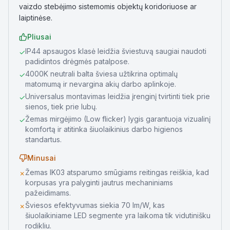
vaizdo stebėjimo sistemomis objektų koridoriuose ar
laiptinėse.
Pliusai
IP44 apsaugos klasė leidžia šviestuvą saugiai naudoti
✓
padidintos drėgmės patalpose.
4000K neutrali balta šviesa užtikrina optimalų
✓
matomumą ir nevargina akių darbo aplinkoje.
Universalus montavimas leidžia įrenginį tvirtinti tiek prie
✓
sienos, tiek prie lubų.
Žemas mirgėjimo (Low flicker) lygis garantuoja vizualinį
✓
komfortą ir atitinka šiuolaikinius darbo higienos
standartus.
Minusai
Žemas IK03 atsparumo smūgiams reitingas reiškia, kad
✗
korpusas yra palyginti jautrus mechaniniams
pažeidimams.
Šviesos efektyvumas siekia 70 lm/W, kas
✗
šiuolaikiniame LED segmente yra laikoma tik vidutinišku
rodikliu.