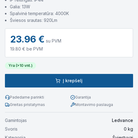
Galia: 13W
Spalvinė temperatūra: 4000K
Šviesos srautas: 920Lm
23.96
€
su PVM
19.80
€ be PVM
Yra (>10 vnt.)
Į krepšelį
Padedame parinkti
Garantija
Greitas pristatymas
Montavimo paslauga
Gamintojas
Ledvance
Svoris
0
kg
Kategorija
Šviestuvai