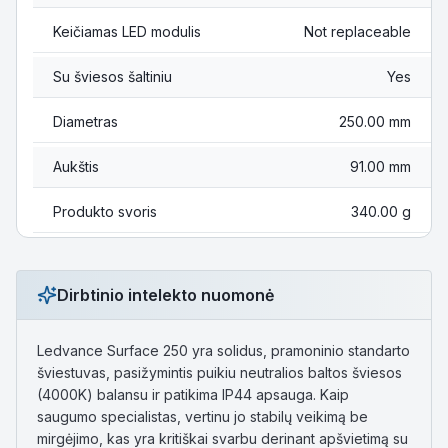
Keičiamas LED modulis
Not replaceable
Su šviesos šaltiniu
Yes
Diametras
250.00 mm
Aukštis
91.00 mm
Produkto svoris
340.00 g
Dirbtinio intelekto nuomonė
Ledvance Surface 250 yra solidus, pramoninio standarto
šviestuvas, pasižymintis puikiu neutralios baltos šviesos
(4000K) balansu ir patikima IP44 apsauga. Kaip
saugumo specialistas, vertinu jo stabilų veikimą be
mirgėjimo, kas yra kritiškai svarbu derinant apšvietimą su