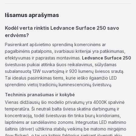
Išsamus aprašymas
Kodėl verta rinktis Ledvance Surface 250 savo
erdvėms?
Pasirenkant apšvietimo sprendimą komercinėms ar
pagalbinėms patalpoms, svarbiausi kriterijai yra patikimumas,
efektyvumas ir paprastas montavimas.
Ledvance Surface 250
šviestuvas puikiai atitinka šiuos reikalavimus, siūlydamas
subalansuotą 13W suvartojimą ir 920 liumenų šviesos srautą.
Tai idealus pasirinkimas tiems, kurie ieško ilgaamžio LED
sprendimo vietoj tradicinių liuminescencinių šviestuvų.
Techninis pranašumas ir kokybė
Vienas didžiausių šio modelio privalumų yra 4000K spalvinė
temperatūra. Ši neutrali balta šviesa skatina darbingumą ir
koncentraciją, todėl šviestuvas itin tinka biurų koridoriams,
laiptinėms ar sandėliavimo zonoms. Integruotas LED maitinimo
šaltinis (driver) užtikrina stabilų veikimą be matomo mirgėjimo
(low flicker), o tai yra kritinis faktorius siekiant išvengti akių