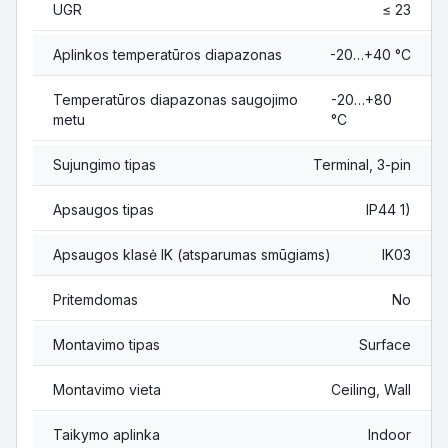
UGR
≤ 23
Aplinkos temperatūros diapazonas
-20…+40 °C
Temperatūros diapazonas saugojimo
-20…+80
metu
°C
Sujungimo tipas
Terminal, 3-pin
Apsaugos tipas
IP44 1)
Apsaugos klasė IK (atsparumas smūgiams)
IK03
Pritemdomas
No
Montavimo tipas
Surface
Montavimo vieta
Ceiling, Wall
Taikymo aplinka
Indoor