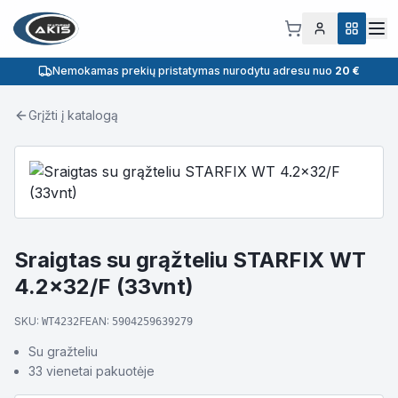
Nemokamas prekių pristatymas nurodytu adresu nuo
20 €
Grįžti į katalogą
Sraigtas su grąžteliu STARFIX WT
4.2x32/F (33vnt)
SKU:
EAN:
WT4232F
5904259639279
Su gražteliu
33 vienetai pakuotėje