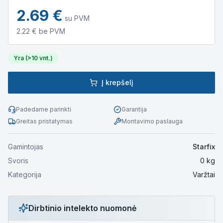
2.69
€
su PVM
2.22
€ be PVM
Yra (>10 vnt.)
Į krepšelį
Padedame parinkti
Garantija
Greitas pristatymas
Montavimo paslauga
Gamintojas
Starfix
Svoris
0
kg
Kategorija
Varžtai
Dirbtinio intelekto nuomonė