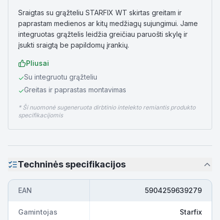
Sraigtas su grąžteliu STARFIX WT skirtas greitam ir
paprastam medienos ar kitų medžiagų sujungimui. Jame
integruotas grąžtelis leidžia greičiau paruošti skylę ir
įsukti sraigtą be papildomų įrankių.
Pliusai
Su integruotu grąžteliu
✓
Greitas ir paprastas montavimas
✓
* Ši nuomonė sugeneruota dirbtinio intelekto remiantis produkto
specifikacijomis
Techninės specifikacijos
EAN
5904259639279
Gamintojas
Starfix