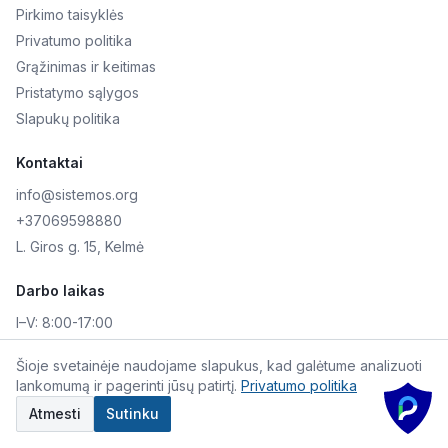
Pirkimo taisyklės
Privatumo politika
Grąžinimas ir keitimas
Pristatymo sąlygos
Slapukų politika
Kontaktai
info@sistemos.org
+37069598880
L. Giros g. 15, Kelmė
Darbo laikas
I–V:
8:00-17:00
VI–VII:
Nedirbame
Šioje svetainėje naudojame slapukus, kad galėtume analizuoti
lankomumą ir pagerinti jūsų patirtį.
Privatumo politika
©
2026
Skaitmeninė AKIS. Visos teisės saugomos.
Atmesti
Sutinku