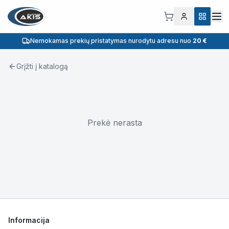
Nemokamas prekių pristatymas nurodytu adresu nuo
20 €
Grįžti į katalogą
Prekė nerasta
Informacija