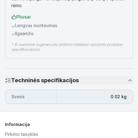
rėmo.
Pliusai
Lengvas montavimas
✓
Ilgaamžis
✓
* Ši nuomonė sugeneruota dirbtinio intelekto remiantis produkto
specifikacijomis
Techninės specifikacijos
Svoris
0.02 kg
Informacija
Pirkimo taisyklės