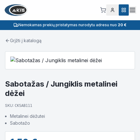
Nemokamas prekių pristatymas nurodytu adresu nuo
20 €
Grįžti į katalogą
Sabotažas / Jungiklis metalinei
dėžei
SKU:
CKSAB111
Metalinei dėžutei
Sabotažo