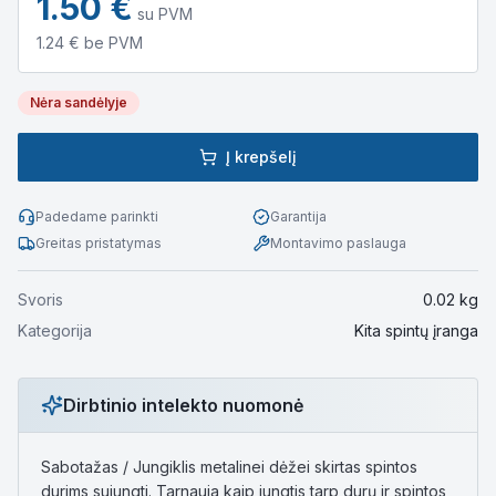
1.50
€
su PVM
1.24
€ be PVM
Nėra sandėlyje
Į krepšelį
Padedame parinkti
Garantija
Greitas pristatymas
Montavimo paslauga
Svoris
0.02
kg
Kategorija
Kita spintų įranga
Dirbtinio intelekto nuomonė
Sabotažas / Jungiklis metalinei dėžei skirtas spintos
durims sujungti. Tarnauja kaip jungtis tarp durų ir spintos