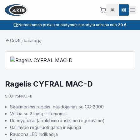
Nemokamas prekių pristatymas nurodytu adresu nuo
20 €
Grįžti į katalogą
Ragelis CYFRAL MAC-D
SKU:
PSRMAC-D
Skaitmeninis ragelis, naudojamas su CC-2000
Veikia su 2 laidų sistemomis
Du mygtukai (atrakinimo ir išėjimo reguliavimo)
Galimybė reguliuoti garsą ir išjungti
Raudona LED indikacija