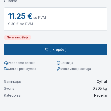
Baltas
11.25
€
su PVM
9.30
€ be PVM
Nėra sandėlyje
Į krepšelį
Padedame parinkti
Garantija
Greitas pristatymas
Montavimo paslauga
Gamintojas
Cyfral
Svoris
0.305
kg
Kategorija
Rageliai