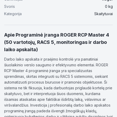
Svoris
0
kg
Kategorija
Skaitytuvai
Apie
Programinė įranga ROGER RCP Master 4
(50 vartotojų, RACS 5, monitoringas ir darbo
laiko apskaita)
Darbo laiko apskaita ir praėjimo kontrolė yra pamatiniai
šiuolaikinio verslo saugumo ir efektyvumo elementai. ROGER
RCP Master 4 programinė įranga yra specializuotas
sprendimas, skirtas integruoti su RACS 5 sistemomis, siekiant
automatizuoti procesus biuruose ir pramonės objektuose. Ši
sistema ne tik fiksuoja, kada darbuotojas priglaudė kortelę prie
skaitytuvo, bet ir interpretuoja šiuos duomenis, kurdama
išsamias ataskaitas apie faktiškai išdirbtą laiką, vėlavimus ar
viršvalandžius. Investicija į profesionalią darbo laiko apskaitos
programinę įrangą padeda išvengti žmogiškųjų klaidų,
optimizuoja buhalterijos darbą ir užtikrina aukštą disciplinos lygį