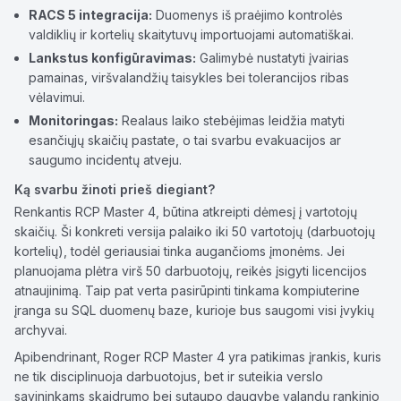
RACS 5 integracija:
Duomenys iš praėjimo kontrolės
valdiklių ir kortelių skaitytuvų importuojami automatiškai.
Lankstus konfigūravimas:
Galimybė nustatyti įvairias
pamainas, viršvalandžių taisykles bei tolerancijos ribas
vėlavimui.
Monitoringas:
Realaus laiko stebėjimas leidžia matyti
esančiųjų skaičių pastate, o tai svarbu evakuacijos ar
saugumo incidentų atveju.
Ką svarbu žinoti prieš diegiant?
Renkantis RCP Master 4, būtina atkreipti dėmesį į vartotojų
skaičių. Ši konkreti versija palaiko iki 50 vartotojų (darbuotojų
kortelių), todėl geriausiai tinka augančioms įmonėms. Jei
planuojama plėtra virš 50 darbuotojų, reikės įsigyti licencijos
atnaujinimą. Taip pat verta pasirūpinti tinkama kompiuterine
įranga su SQL duomenų baze, kurioje bus saugomi visi įvykių
archyvai.
Apibendrinant, Roger RCP Master 4 yra patikimas įrankis, kuris
ne tik disciplinuoja darbuotojus, bet ir suteikia verslo
savininkams skaidrumo bei sutaupo daugybę valandų rankinio