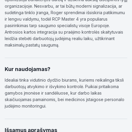
organizacijoje. Nesvarbu, ar tai būtų moderni signalizacija, ar
sudėtinga tinklo įranga, Roger sprendimai išsiskiria patikimumu
ir lengvu valdymu, todėl RCP Master 4 yra populiarus
pasirinkimas tarp saugumo specialistų visoje Europoje.
Antrosios kartos integracija su praėjimo kontrolės skaitytuvais
leidžia stebėti darbuotojų judėjimą realiu laiku, užtikrinant
maksimalų pastatų saugumą.
Kur naudojamas?
Idealiai tinka vidutinio dydžio biurams, kuriems reikalinga tiksli
darbuotojų atvykimo ir išvykimo kontrolė. Puikiai pritaikoma
gamybos įmonėse ir sandėliuose, kur darbo laikas
skaičiuojamas pamainomis, bei medicinos įstaigose personalo
judėjimo monitoringui.
Išsamus aprašymas