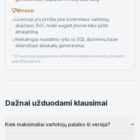
Minusai
Licencija yra pririšta prie konkretaus vartotojų
✗
skaičiaus (50), todėl augant įmonei teks pirkti
atnaujinimą.
Reikalingas nuolatinis ryšis su SQL duomenų baze
✗
sklandžiam ataskaitų generavimui.
* Ši nuomonė sugeneruota dirbtinio intelekto remiantis produkto
specifikacijomis
Dažnai užduodami klausimai
Kiek maksimaliai vartotojų palaiko ši versija?