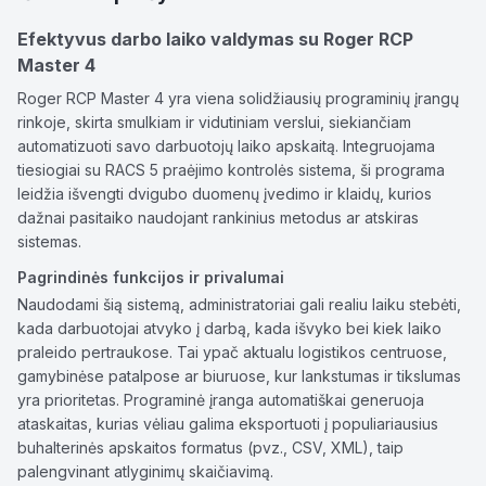
Efektyvus darbo laiko valdymas su Roger RCP
Master 4
Roger RCP Master 4 yra viena solidžiausių programinių įrangų
rinkoje, skirta smulkiam ir vidutiniam verslui, siekiančiam
automatizuoti savo darbuotojų laiko apskaitą. Integruojama
tiesiogiai su RACS 5 praėjimo kontrolės sistema, ši programa
leidžia išvengti dvigubo duomenų įvedimo ir klaidų, kurios
dažnai pasitaiko naudojant rankinius metodus ar atskiras
sistemas.
Pagrindinės funkcijos ir privalumai
Naudodami šią sistemą, administratoriai gali realiu laiku stebėti,
kada darbuotojai atvyko į darbą, kada išvyko bei kiek laiko
praleido pertraukose. Tai ypač aktualu logistikos centruose,
gamybinėse patalpose ar biuruose, kur lankstumas ir tikslumas
yra prioritetas. Programinė įranga automatiškai generuoja
ataskaitas, kurias vėliau galima eksportuoti į populiariausius
buhalterinės apskaitos formatus (pvz., CSV, XML), taip
palengvinant atlyginimų skaičiavimą.