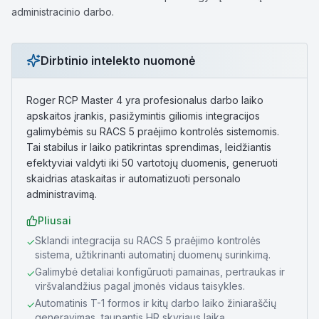
administracinio darbo.
Dirbtinio intelekto nuomonė
Roger RCP Master 4 yra profesionalus darbo laiko
apskaitos įrankis, pasižymintis giliomis integracijos
galimybėmis su RACS 5 praėjimo kontrolės sistemomis.
Tai stabilus ir laiko patikrintas sprendimas, leidžiantis
efektyviai valdyti iki 50 vartotojų duomenis, generuoti
skaidrias ataskaitas ir automatizuoti personalo
administravimą.
Pliusai
Sklandi integracija su RACS 5 praėjimo kontrolės
✓
sistema, užtikrinanti automatinį duomenų surinkimą.
Galimybė detaliai konfigūruoti pamainas, pertraukas ir
✓
viršvalandžius pagal įmonės vidaus taisykles.
Automatinis T-1 formos ir kitų darbo laiko žiniaraščių
✓
generavimas, taupantis HR skyriaus laiką.