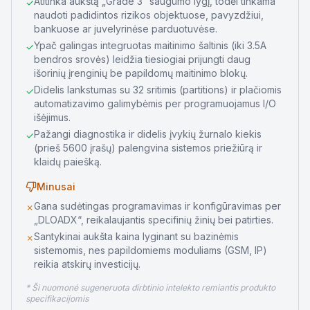
Atitinka aukštą „Grade 3“ saugumo lygį, todėl tinkama
✓
naudoti padidintos rizikos objektuose, pavyzdžiui,
bankuose ar juvelyrinėse parduotuvėse.
Ypač galingas integruotas maitinimo šaltinis (iki 3.5A
✓
bendros srovės) leidžia tiesiogiai prijungti daug
išorinių įrenginių be papildomų maitinimo blokų.
Didelis lankstumas su 32 sritimis (partitions) ir plačiomis
✓
automatizavimo galimybėmis per programuojamus I/O
išėjimus.
Pažangi diagnostika ir didelis įvykių žurnalo kiekis
✓
(prieš 5600 įrašų) palengvina sistemos priežiūrą ir
klaidų paiešką.
Minusai
Gana sudėtingas programavimas ir konfigūravimas per
✗
„DLOADX“, reikalaujantis specifinių žinių bei patirties.
Santykinai aukšta kaina lyginant su bazinėmis
✗
sistemomis, nes papildomiems moduliams (GSM, IP)
reikia atskirų investicijų.
* Ši nuomonė sugeneruota dirbtinio intelekto remiantis produkto
specifikacijomis