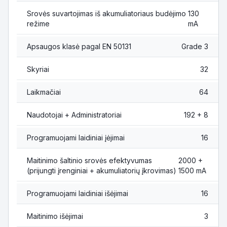
Srovės suvartojimas iš akumuliatoriaus budėjimo
130
režime
mA
Apsaugos klasė pagal EN 50131
Grade 3
Skyriai
32
Laikmačiai
64
Naudotojai + Administratoriai
192 + 8
Programuojami laidiniai įėjimai
16
Maitinimo šaltinio srovės efektyvumas
2000 +
(prijungti įrenginiai + akumuliatorių įkrovimas)
1500 mA
Programuojami laidiniai išėjimai
16
Maitinimo išėjimai
3