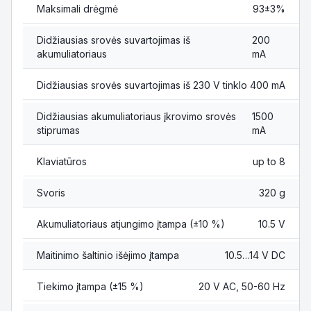
Maksimali drėgmė
93±3%
Didžiausias srovės suvartojimas iš
200
akumuliatoriaus
mA
Didžiausias srovės suvartojimas iš 230 V tinklo
400 mA
Didžiausias akumuliatoriaus įkrovimo srovės
1500
stiprumas
mA
Klaviatūros
up to 8
Svoris
320 g
Akumuliatoriaus atjungimo įtampa (±10 %)
10.5 V
Maitinimo šaltinio išėjimo įtampa
10.5…14 V DC
Tiekimo įtampa (±15 %)
20 V AC, 50-60 Hz