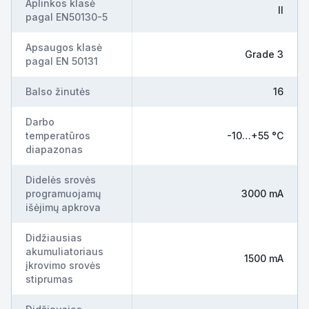
Aplinkos klasė
II
pagal EN50130-5
Apsaugos klasė
Grade 3
pagal EN 50131
Balso žinutės
16
Darbo
temperatūros
-10…+55 °C
diapazonas
Didelės srovės
programuojamų
3000 mA
išėjimų apkrova
Didžiausias
akumuliatoriaus
1500 mA
įkrovimo srovės
stiprumas