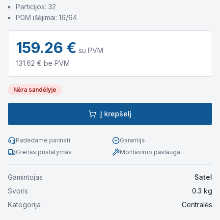
Particijos: 32
PGM išėjimai: 16/64
159.26
€
su PVM
131.62
€ be PVM
Nėra sandėlyje
Į krepšelį
Padedame parinkti
Garantija
Greitas pristatymas
Montavimo paslauga
Gamintojas
Satel
Svoris
0.3
kg
Kategorija
Centralės