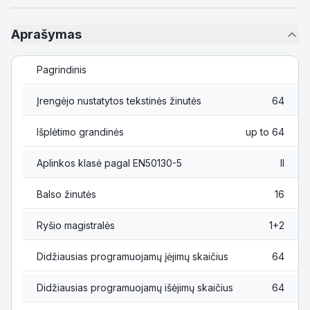
Aprašymas
Pagrindinis
Įrengėjo nustatytos tekstinės žinutės
64
Išplėtimo grandinės
up to 64
Aplinkos klasė pagal EN50130-5
II
Balso žinutės
16
Ryšio magistralės
1+2
Didžiausias programuojamų įėjimų skaičius
64
Didžiausias programuojamų išėjimų skaičius
64