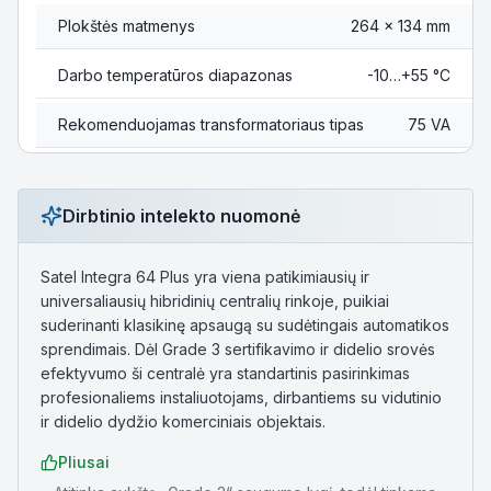
Plokštės matmenys
264 x 134 mm
Darbo temperatūros diapazonas
-10…+55 °C
Rekomenduojamas transformatoriaus tipas
75 VA
Dirbtinio intelekto nuomonė
Satel Integra 64 Plus yra viena patikimiausių ir
universaliausių hibridinių centralių rinkoje, puikiai
suderinanti klasikinę apsaugą su sudėtingais automatikos
sprendimais. Dėl Grade 3 sertifikavimo ir didelio srovės
efektyvumo ši centralė yra standartinis pasirinkimas
profesionaliems instaliuotojams, dirbantiems su vidutinio
ir didelio dydžio komerciniais objektais.
Pliusai