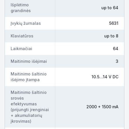
Išplėtimo
up to 64
grandinės
Įvykių žurnalas
5631
Klaviatūros
up to 8
Laikmačiai
64
Maitinimo išėjimai
3
Maitinimo šaltinio
10.5…14 V DC
išėjimo įtampa
Maitinimo šaltinio
srovės
efektyvumas
2000 + 1500 mA
(prijungti įrenginiai
+ akumuliatorių
įkrovimas)