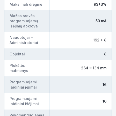
Maksimali drėgmė
93±3%
Mažos srovės
programuojamų
50 mA
išėjimų apkrova
Naudotojai +
192 + 8
Administratoriai
Objektai
8
Plokštės
264 x 134 mm
matmenys
Programuojami
16
laidiniai įėjimai
Programuojami
16
laidiniai išėjimai
Rekomenduojamas