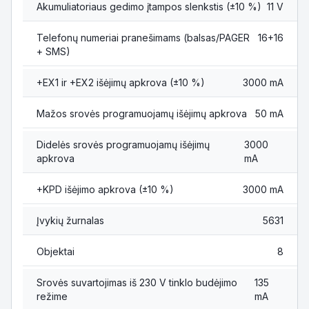
Akumuliatoriaus gedimo įtampos slenkstis (±10 %)
11 V
Telefonų numeriai pranešimams (balsas/PAGER
16+16
+ SMS)
+EX1 ir +EX2 išėjimų apkrova (±10 %)
3000 mA
Mažos srovės programuojamų išėjimų apkrova
50 mA
Didelės srovės programuojamų išėjimų
3000
apkrova
mA
+KPD išėjimo apkrova (±10 %)
3000 mA
Įvykių žurnalas
5631
Objektai
8
Srovės suvartojimas iš 230 V tinklo budėjimo
135
režime
mA