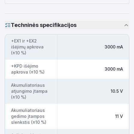
Techninės specifikacijos
+EX1 ir +EX2
išėjimų apkrova
3000 mA
(±10 %)
+KPD išėjimo
3000 mA
apkrova (±10 %)
Akumuliatoriaus
atjungimo įtampa
10.5 V
(±10 %)
Akumuliatoriaus
gedimo įtampos
11 V
slenkstis (±10 %)