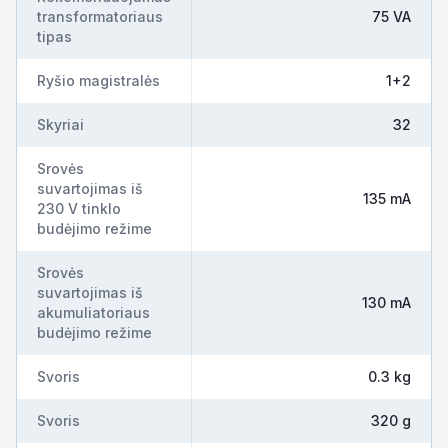
transformatoriaus
75 VA
tipas
Ryšio magistralės
1+2
Skyriai
32
Srovės
suvartojimas iš
135 mA
230 V tinklo
budėjimo režime
Srovės
suvartojimas iš
130 mA
akumuliatoriaus
budėjimo režime
Svoris
0.3 kg
Svoris
320 g