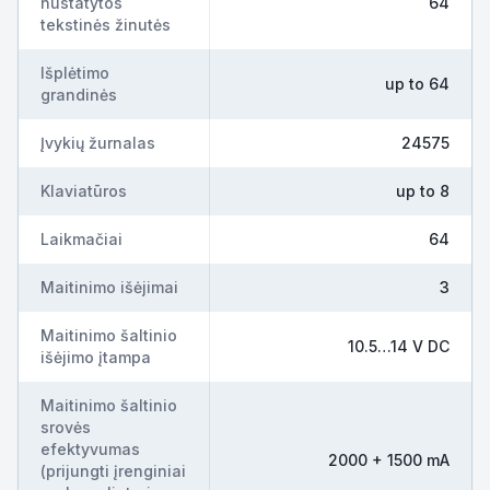
nustatytos
64
tekstinės žinutės
Išplėtimo
up to 64
grandinės
Įvykių žurnalas
24575
Klaviatūros
up to 8
Laikmačiai
64
Maitinimo išėjimai
3
Maitinimo šaltinio
10.5…14 V DC
išėjimo įtampa
Maitinimo šaltinio
srovės
efektyvumas
2000 + 1500 mA
(prijungti įrenginiai