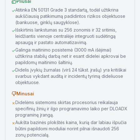
Pliusai
Atitinka EN 50131 Grade 3 standartą, todėl užtikrina
✓
aukščiausią patikimumą padidintos rizikos objektuose
(bankuose, ginklų saugyklose).
Išskirtinis lankstumas su 256 zonomis ir 32 sritimis,
✓
leidžiantis vienoje centralėje integruoti sudėtingą
apsaugą ir pastato automatizavimą.
Galinga maitinimo posistemė (3000 mA išėjimai)
✓
užtikrina stabilų darbą net ir esant didelei apkrovai be
papildomų maitinimo šaltinių.
Didelis įvykių žurnalas (virš 24 tūkst. įrašų) yra kritiškai
✓
svarbus vykdant auditą ir incidentų tyrimą dideliuose
objektuose.
Minusai
Didelėms sistemoms skirtas procesorius reikalauja
✗
specifinių žinių ir ilgo programavimo laiko per DLOADX
programinę įrangą.
Aukšta bazinės plokštės kaina, kurią dar labiau išpučia
✗
būtini papildomi moduliai norint pilnai išnaudoti 256
zonų potencialą.