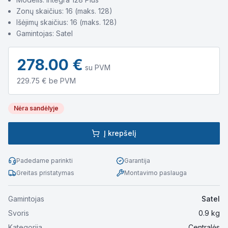
Zonų skaičius: 16 (maks. 128)
Išėjimų skaičius: 16 (maks. 128)
Gamintojas: Satel
278.00
€
su PVM
229.75
€ be PVM
Nėra sandėlyje
Į krepšelį
Padedame parinkti
Garantija
Greitas pristatymas
Montavimo paslauga
Gamintojas
Satel
Svoris
0.9
kg
Kategorija
Centralės