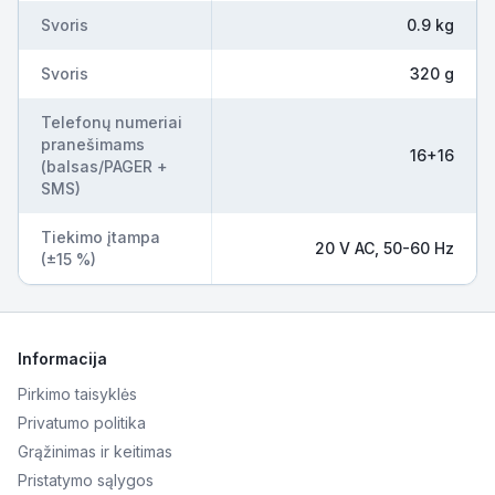
Svoris
0.9 kg
Svoris
320 g
Telefonų numeriai
pranešimams
16+16
(balsas/PAGER +
SMS)
Tiekimo įtampa
20 V AC, 50-60 Hz
(±15 %)
Informacija
Pirkimo taisyklės
Privatumo politika
Grąžinimas ir keitimas
Pristatymo sąlygos