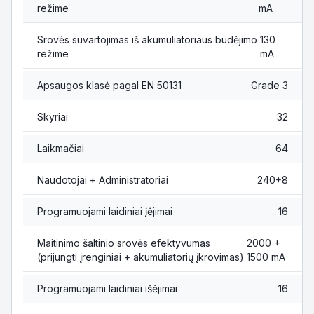
režime
mA
Srovės suvartojimas iš akumuliatoriaus budėjimo
130
režime
mA
Apsaugos klasė pagal EN 50131
Grade 3
Skyriai
32
Laikmačiai
64
Naudotojai + Administratoriai
240+8
Programuojami laidiniai įėjimai
16
Maitinimo šaltinio srovės efektyvumas
2000 +
(prijungti įrenginiai + akumuliatorių įkrovimas)
1500 mA
Programuojami laidiniai išėjimai
16