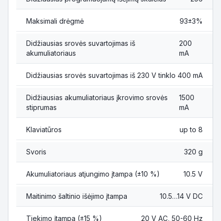
Maksimali drėgmė
93±3%
Didžiausias srovės suvartojimas iš
200
akumuliatoriaus
mA
Didžiausias srovės suvartojimas iš 230 V tinklo
400 mA
Didžiausias akumuliatoriaus įkrovimo srovės
1500
stiprumas
mA
Klaviatūros
up to 8
Svoris
320 g
Akumuliatoriaus atjungimo įtampa (±10 %)
10.5 V
Maitinimo šaltinio išėjimo įtampa
10.5…14 V DC
Tiekimo įtampa (±15 %)
20 V AC, 50-60 Hz