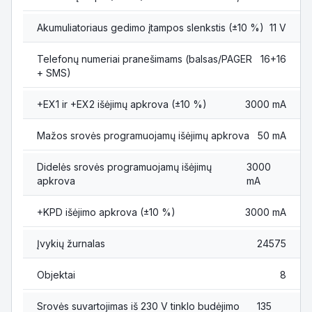
Akumuliatoriaus gedimo įtampos slenkstis (±10 %)
11 V
Telefonų numeriai pranešimams (balsas/PAGER
16+16
+ SMS)
+EX1 ir +EX2 išėjimų apkrova (±10 %)
3000 mA
Mažos srovės programuojamų išėjimų apkrova
50 mA
Didelės srovės programuojamų išėjimų
3000
apkrova
mA
+KPD išėjimo apkrova (±10 %)
3000 mA
Įvykių žurnalas
24575
Objektai
8
Srovės suvartojimas iš 230 V tinklo budėjimo
135