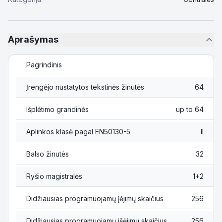
Aprašymas
Pagrindinis
Įrengėjo nustatytos tekstinės žinutės
64
Išplėtimo grandinės
up to 64
Aplinkos klasė pagal EN50130-5
II
Balso žinutės
32
Ryšio magistralės
1+2
Didžiausias programuojamų įėjimų skaičius
256
Didžiausias programuojamų išėjimų skaičius
256