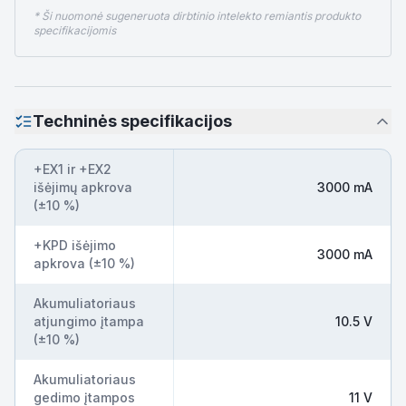
* Ši nuomonė sugeneruota dirbtinio intelekto remiantis produkto
specifikacijomis
Techninės specifikacijos
+EX1 ir +EX2
išėjimų apkrova
3000 mA
(±10 %)
+KPD išėjimo
3000 mA
apkrova (±10 %)
Akumuliatoriaus
atjungimo įtampa
10.5 V
(±10 %)
Akumuliatoriaus
gedimo įtampos
11 V