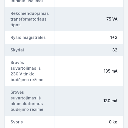
laidiniai išėjimai
Rekomenduojamas
transformatoriaus
75 VA
tipas
Ryšio magistralės
1+2
Skyriai
32
Srovės
suvartojimas iš
135 mA
230 V tinklo
budėjimo režime
Srovės
suvartojimas iš
130 mA
akumuliatoriaus
budėjimo režime
Svoris
0 kg