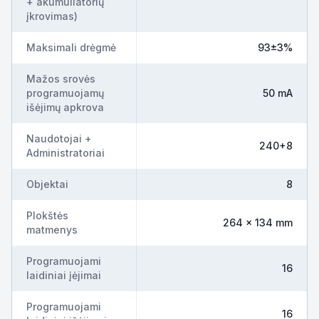
+ akumuliatorių
įkrovimas)
Maksimali drėgmė
93±3%
Mažos srovės
programuojamų
50 mA
išėjimų apkrova
Naudotojai +
240+8
Administratoriai
Objektai
8
Plokštės
264 x 134 mm
matmenys
Programuojami
16
laidiniai įėjimai
Programuojami
16