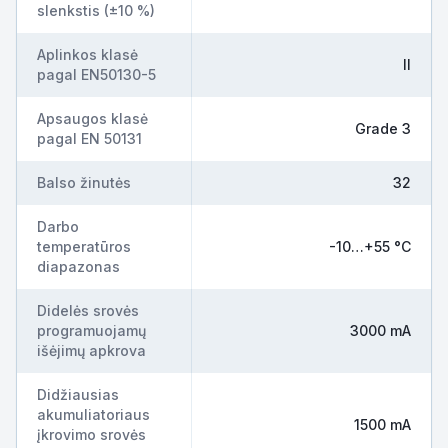
slenkstis (±10 %)
Aplinkos klasė
II
pagal EN50130-5
Apsaugos klasė
Grade 3
pagal EN 50131
Balso žinutės
32
Darbo
temperatūros
-10…+55 °C
diapazonas
Didelės srovės
programuojamų
3000 mA
išėjimų apkrova
Didžiausias
akumuliatoriaus
1500 mA
įkrovimo srovės