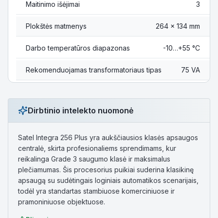
Maitinimo išėjimai
3
Plokštės matmenys
264 x 134 mm
Darbo temperatūros diapazonas
-10…+55 °C
Rekomenduojamas transformatoriaus tipas
75 VA
Dirbtinio intelekto nuomonė
Satel Integra 256 Plus yra aukščiausios klasės apsaugos
centralė, skirta profesionaliems sprendimams, kur
reikalinga Grade 3 saugumo klasė ir maksimalus
plečiamumas. Šis procesorius puikiai suderina klasikinę
apsaugą su sudėtingais loginiais automatikos scenarijais,
todėl yra standartas stambiuose komerciniuose ir
pramoniniuose objektuose.