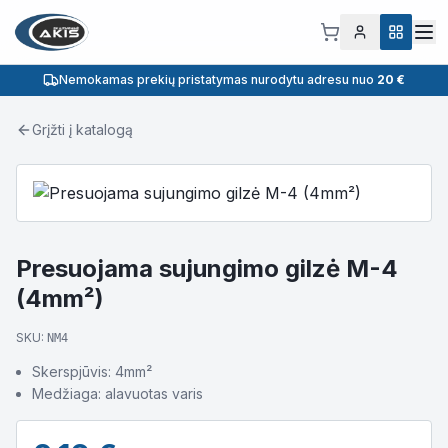
Nemokamas prekių pristatymas nurodytu adresu nuo
20 €
Grįžti į katalogą
Presuojama sujungimo gilzė M-4
(4mm²)
SKU:
NM4
Skerspjūvis: 4mm²
Medžiaga: alavuotas varis