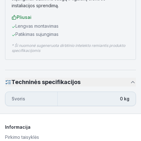
instaliacijos sprendimą.
Pliusai
Lengvas montavimas
✓
Patikimas sujungimas
✓
* Ši nuomonė sugeneruota dirbtinio intelekto remiantis produkto
specifikacijomis
Techninės specifikacijos
Svoris
0 kg
Informacija
Pirkimo taisyklės