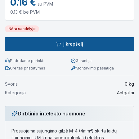
0.16
€
su PVM
0.13
€ be PVM
Nėra sandėlyje
Į krepšelį
Padedame parinkti
Garantija
Greitas pristatymas
Montavimo paslauga
Svoris
0
kg
Kategorija
Antgaliai
Dirbtinio intelekto nuomonė
Presuojama sujungimo gilzė M-4 (4mm²) skirta laidų
sujungimui. Užtikrina saugų ir ilgalaikį elektros