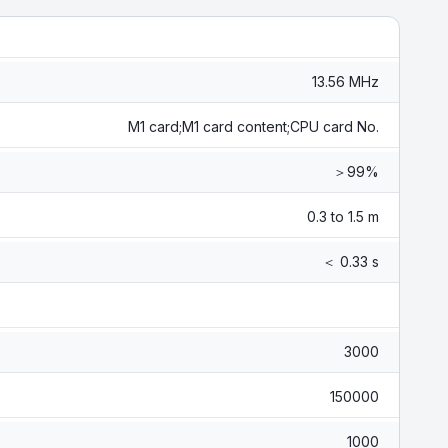
13.56 MHz
M1 card;M1 card content;CPU card No.
＞99%
0.3 to 1.5 m
＜ 0.33 s
3000
150000
1000