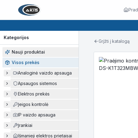
Prad
Kategorijos
Grįžti į katalogą
Nauji produktai
Visos prekės
Analoginė vaizdo apsauga
Apsaugos sistemos
Elektros prekės
Įeigos kontrolė
IP vaizdo apsauga
Įrankiai
Išmanieji elektros prietaisai