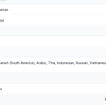
garsas
ija
panish (South America), Arabic, Thai, Indonesian, Russian, Vietnamese
s
is