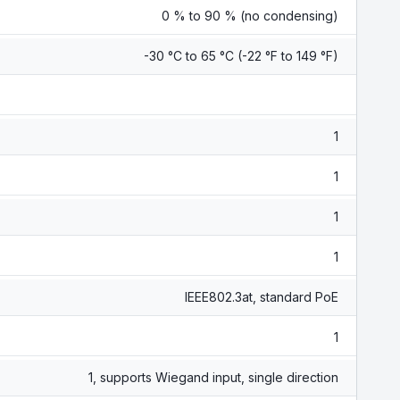
0 % to 90 % (no condensing)
-30 °C to 65 °C (-22 °F to 149 °F)
1
1
1
1
IEEE802.3at, standard PoE
1
1, supports Wiegand input, single direction