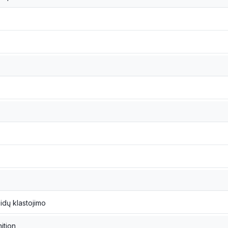
dų klastojimo
ition