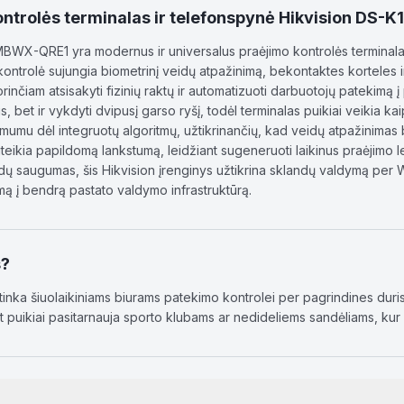
ontrolės terminalas ir telefonspynė Hikvision D
WX-QRE1 yra modernus ir universalus praėjimo kontrolės terminalas, 
ontrolė sujungia biometrinį veidų atpažinimą, bekontaktes korteles 
rinčiam atsisakyti fizinių raktų ir automatizuoti darbuotojų patekimą 
nis, bet ir vykdyti dvipusį garso ryšį, todėl terminalas puikiai veikia
mumu dėl integruotų algoritmų, užtikrinančių, kad veidų atpažinimas 
eikia papildomą lankstumą, leidžiant sugeneruoti laikinus praėjimo le
ldų saugumas, šis Hikvision įrenginys užtikrina sklandų valdymą per Wi
vimą į bendrą pastato valdymo infrastruktūrą.
s?
ai tinka šiuolaikiniams biurams patekimo kontrolei per pagrindines d
 puikiai pasitarnauja sporto klubams ar nedideliems sandėliams, kur r