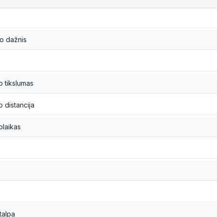
mo dažnis
o tikslumas
 distancija
olaikas
talpa