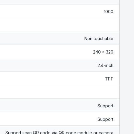
1000
Non touchable
240 × 320
2.4-inch
TFT
Support
Support
Support scan QR code via QR code module or camera