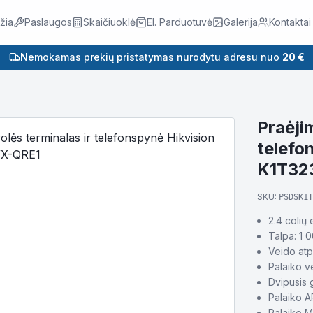
žia
Paslaugos
Skaičiuoklė
El. Parduotuvė
Galerija
Kontaktai
Nemokamas prekių pristatymas nurodytu adresu nuo
20 €
Praėji
telefo
K1T3
SKU:
PSDSK1T
2.4 colių
Talpa: 1 0
Veido atp
Palaiko v
Dvipusis 
Palaiko A
Palaiko M