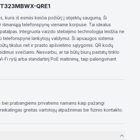
S-K1T323MBWX-QRE1
kuris iš esmės keičia požiūrį į objektų saugumą. Ši
ir išmaniąją telefonspynę viename korpuse. Tai idealus
į patalpas. Integruota vaizdo stebėjimo technologija leidžia ne
 kaip telefonspynė lankytojų valdymui. Ši apsaugos sistema
būtų tikslus net ir prasto apšvietimo sąlygomis. QR kodų
idimus svečiams. Nesvarbu, ar tai būtų biurų pastatų tinklo
-Fi ryšį arba standartinį PoE maitinimą, taip palengvinant
uris bei prabangiems privatiems namams kaip pažangi
eikalingas greitas vartotojų atpažinimas be fizinio kontakto.