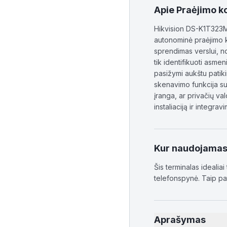
Apie
Praėjimo k
Hikvision DS-K1T323MB
autonominė praėjimo k
sprendimas verslui, no
tik identifikuoti asme
pasižymi aukštu patiki
skenavimo funkcija sut
įranga, ar privačių va
instaliaciją ir integra
Kur naudojama
Šis terminalas ideali
telefonspynė. Taip pat
Aprašymas