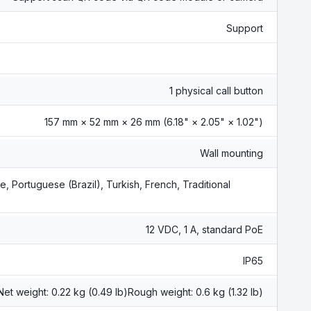
Support
1 physical call button
157 mm × 52 mm × 26 mm (6.18" × 2.05" × 1.02")
Wall mounting
, Portuguese (Brazil), Turkish, French, Traditional
12 VDC, 1 A, standard PoE
IP65
Net weight: 0.22 kg (0.49 lb)Rough weight: 0.6 kg (1.32 lb)