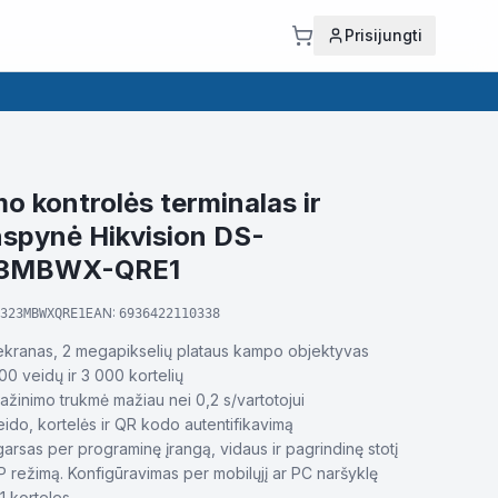
Prisijungti
mo kontrolės terminalas ir
nspynė Hikvision DS-
23MBWX-QRE1
EAN:
323MBWXQRE1
6936422110338
 ekranas, 2 megapikselių plataus kampo objektyvas
00 veidų ir 3 000 kortelių
ažinimo trukmė mažiau nei 0,2 s/vartotojui
eido, kortelės ir QR kodo autentifikavimą
garsas per programinę įrangą, vidaus ir pagrindinę stotį
P režimą. Konfigūravimas per mobilųjį ar PC naršyklę
1 korteles