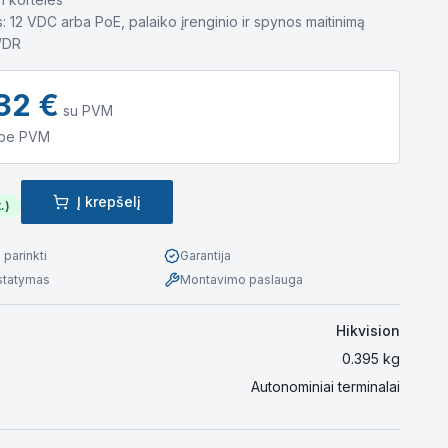
s: 12 VDC arba PoE, palaiko įrenginio ir spynos maitinimą
WDR
32
€
su PVM
be PVM
Į krepšelį
.)
parinkti
Garantija
istatymas
Montavimo paslauga
Hikvision
0.395
kg
Autonominiai terminalai