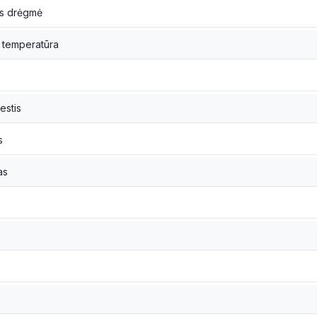
os drėgmė
 temperatūra
estis
s
as