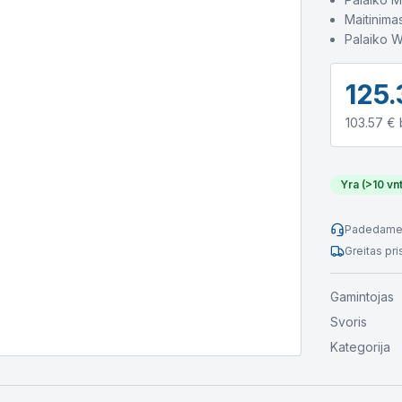
Maitinima
Palaiko 
125.
103.57
€ 
Yra (>10 vnt
Padedame 
Greitas pr
Gamintojas
Svoris
Kategorija