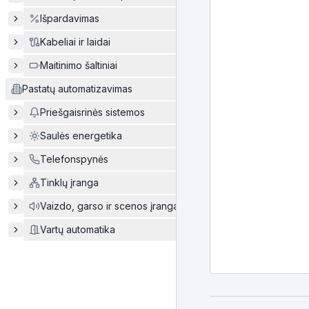
Išpardavimas
Kabeliai ir laidai
Maitinimo šaltiniai
Pastatų automatizavimas
Priešgaisrinės sistemos
Saulės energetika
Telefonspynės
Tinklų įranga
Vaizdo, garso ir scenos įranga
Vartų automatika