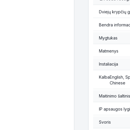
Dviejų krypčių 
Bendra informac
Mygtukas
Matmenys
Instaliacija
Kalba
English, S
Chinese
Maitinimo šaltini
IP apsaugos lyg
Svoris