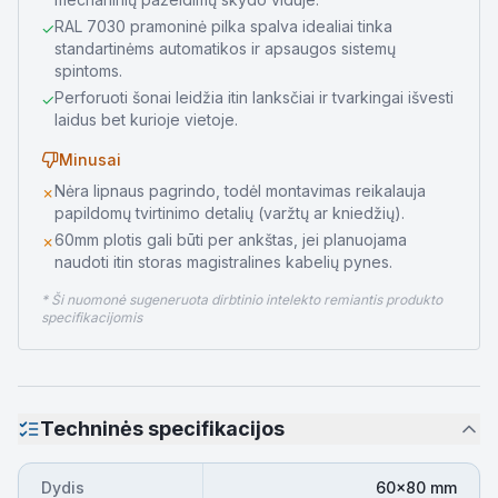
RAL 7030 pramoninė pilka spalva idealiai tinka
✓
standartinėms automatikos ir apsaugos sistemų
spintoms.
Perforuoti šonai leidžia itin lanksčiai ir tvarkingai išvesti
✓
laidus bet kurioje vietoje.
Minusai
Nėra lipnaus pagrindo, todėl montavimas reikalauja
✗
papildomų tvirtinimo detalių (varžtų ar kniedžių).
60mm plotis gali būti per ankštas, jei planuojama
✗
naudoti itin storas magistralines kabelių pynes.
* Ši nuomonė sugeneruota dirbtinio intelekto remiantis produkto
specifikacijomis
Techninės specifikacijos
Dydis
60x80 mm