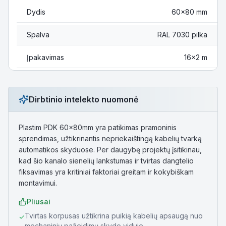
Dydis
60x80 mm
Spalva
RAL 7030 pilka
Įpakavimas
16×2 m
Dirbtinio intelekto nuomonė
Plastim PDK 60x80mm yra patikimas pramoninis
sprendimas, užtikrinantis nepriekaištingą kabelių tvarką
automatikos skyduose. Per daugybę projektų įsitikinau,
kad šio kanalo sienelių lankstumas ir tvirtas dangtelio
fiksavimas yra kritiniai faktoriai greitam ir kokybiškam
montavimui.
Pliusai
Tvirtas korpusas užtikrina puikią kabelių apsaugą nuo
✓
mechaninių pažeidimų skydo viduje.