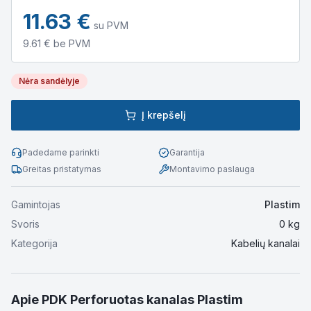
11.63
€
su PVM
9.61
€ be PVM
Nėra sandėlyje
Į krepšelį
Padedame parinkti
Garantija
Greitas pristatymas
Montavimo paslauga
Gamintojas
Plastim
Svoris
0
kg
Kategorija
Kabelių kanalai
Apie
PDK Perforuotas kanalas Plastim