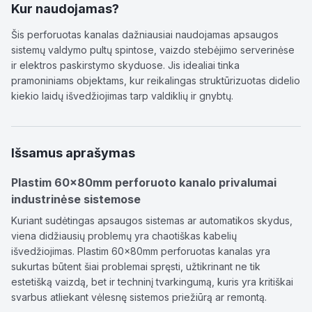
Kur naudojamas?
Šis perforuotas kanalas dažniausiai naudojamas apsaugos
sistemų valdymo pultų spintose, vaizdo stebėjimo serverinėse
ir elektros paskirstymo skyduose. Jis idealiai tinka
pramoniniams objektams, kur reikalingas struktūrizuotas didelio
kiekio laidų išvedžiojimas tarp valdiklių ir gnybtų.
Išsamus aprašymas
Plastim 60x80mm perforuoto kanalo privalumai
industrinėse sistemose
Kuriant sudėtingas apsaugos sistemas ar automatikos skydus,
viena didžiausių problemų yra chaotiškas kabelių
išvedžiojimas. Plastim 60x80mm perforuotas kanalas yra
sukurtas būtent šiai problemai spręsti, užtikrinant ne tik
estetišką vaizdą, bet ir techninį tvarkingumą, kuris yra kritiškai
svarbus atliekant vėlesnę sistemos priežiūrą ar remontą.