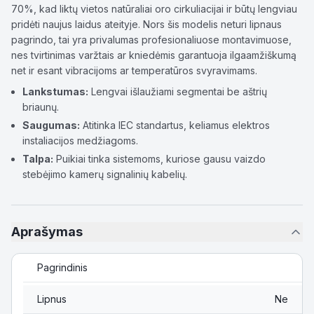
70%, kad liktų vietos natūraliai oro cirkuliacijai ir būtų lengviau
pridėti naujus laidus ateityje. Nors šis modelis neturi lipnaus
pagrindo, tai yra privalumas profesionaliuose montavimuose,
nes tvirtinimas varžtais ar kniedėmis garantuoja ilgaamžiškumą
net ir esant vibracijoms ar temperatūros svyravimams.
Lankstumas:
Lengvai išlaužiami segmentai be aštrių
briaunų.
Saugumas:
Atitinka IEC standartus, keliamus elektros
instaliacijos medžiagoms.
Talpa:
Puikiai tinka sistemoms, kuriose gausu vaizdo
stebėjimo kamerų signalinių kabelių.
Aprašymas
Pagrindinis
Lipnus
Ne