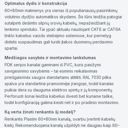
Optimalus dydis ir konstrukcija
60x80mm matmenys yra vienas iš populiariausių pasirinkimų
vidutinio dydžio automatikos skydams. Šis tūris leidžia patogiai
sutalpinti dešimtis silpnų srovių kabelių, nepažeidžiant jų
lenkimo spindulio. Tai ypač aktualu naudojant CAT6 ar CAT6A
tinklo kabelius vaizdo stebėjimo sistemose, kur pernelyg
didelis suspaudimas gali turėti įtakos duomenų perdavimo
spartai.
Medžiagos savybės ir montavimo lankstumas
PDK serijos kanalai gaminami iš PVC, kuris pasižymi
savigesinimo savybėmis – tai esminis reikalavimas
priešgaisrinės saugos standartams atitikti. RAL 7030 pilka
spalva yra standartinė pramoninėje įrangoje, todėl kanalas
puikiai dera su dauguma elektros spintų ir jų komponentų.
Perforuoti šonai leidžia kabelius išvesti bet kuriame taške,
todėl konfigūraciją galima keisti net ir po pradinio montavimo.
Ką verta žinoti renkantis šį modelį?
Renkantis Plastim 60x80mm kanalą, svarbu įvertinti kabelių
kiekį. Rekomenduojama kanalą užpildyti ne daugiau kaip 60–