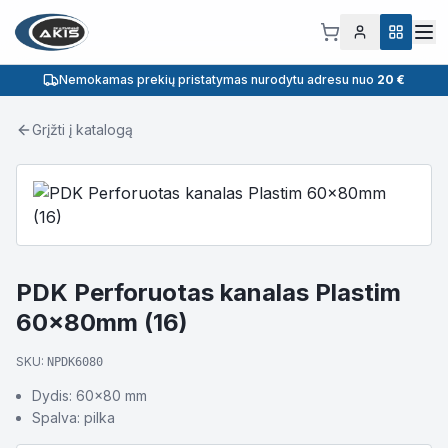
Nemokamas prekių pristatymas nurodytu adresu nuo
20 €
Grįžti į katalogą
PDK Perforuotas kanalas Plastim
60x80mm (16)
SKU:
NPDK6080
Dydis: 60x80 mm
Spalva: pilka