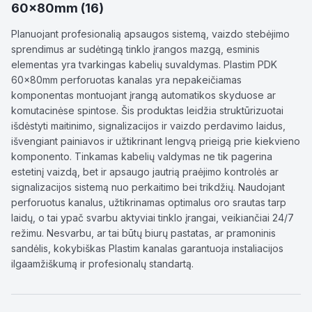
60x80mm (16)
Planuojant profesionalią apsaugos sistemą, vaizdo stebėjimo
sprendimus ar sudėtingą tinklo įrangos mazgą, esminis
elementas yra tvarkingas kabelių suvaldymas. Plastim PDK
60x80mm perforuotas kanalas yra nepakeičiamas
komponentas montuojant įrangą automatikos skyduose ar
komutacinėse spintose. Šis produktas leidžia struktūrizuotai
išdėstyti maitinimo, signalizacijos ir vaizdo perdavimo laidus,
išvengiant painiavos ir užtikrinant lengvą prieigą prie kiekvieno
komponento. Tinkamas kabelių valdymas ne tik pagerina
estetinį vaizdą, bet ir apsaugo jautrią praėjimo kontrolės ar
signalizacijos sistemą nuo perkaitimo bei trikdžių. Naudojant
perforuotus kanalus, užtikrinamas optimalus oro srautas tarp
laidų, o tai ypač svarbu aktyviai tinklo įrangai, veikiančiai 24/7
režimu. Nesvarbu, ar tai būtų biurų pastatas, ar pramoninis
sandėlis, kokybiškas Plastim kanalas garantuoja instaliacijos
ilgaamžiškumą ir profesionalų standartą.