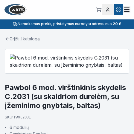
Nemokamas prekių pristatymas nurodytu adresu nuo
20 €
Grįžti į katalogą
Pawbol 6 mod. virštinkinis skydelis
C.2031 (su skaidriom durelėm, su
įžeminimo gnybtais, baltas)
SKU:
PAWC2031
6 modulių
Gamintojas: Pawbol