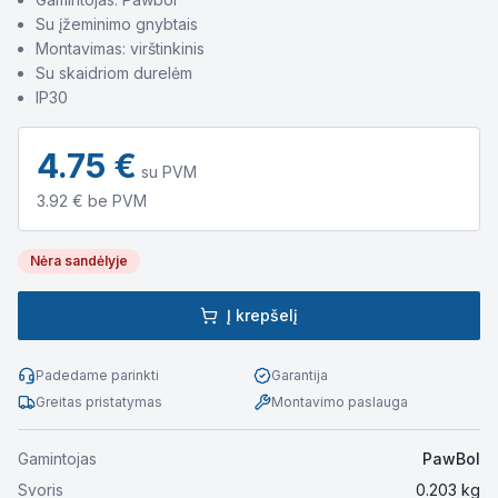
Su įžeminimo gnybtais
Montavimas: virštinkinis
Su skaidriom durelėm
IP30
4.75
€
su PVM
3.92
€ be PVM
Nėra sandėlyje
Į krepšelį
Padedame parinkti
Garantija
Greitas pristatymas
Montavimo paslauga
Gamintojas
PawBol
Svoris
0.203
kg