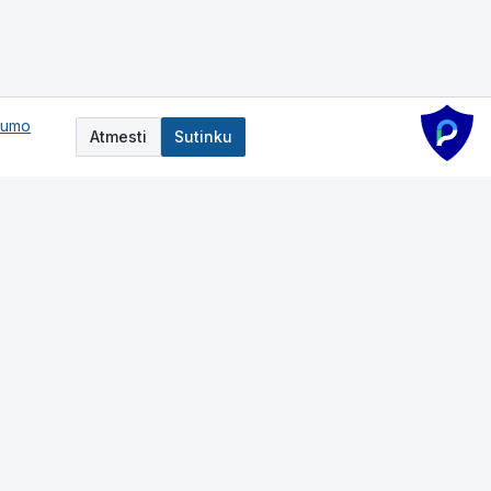
tumo
Atmesti
Sutinku
Darbo laikas
I–V:
8:00-17:00
VI–VII:
Nedirbame