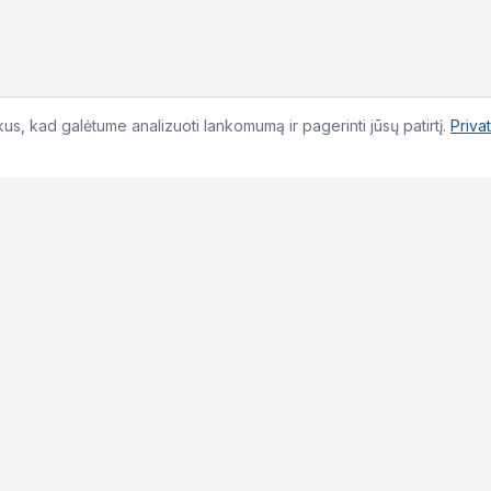
s, kad galėtume analizuoti lankomumą ir pagerinti jūsų patirtį.
Priva
Kontaktai
info@sistemos.org
+37069598880
L. Giros g. 15, Kelmė