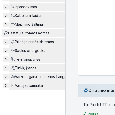
Išpardavimas
Kabeliai ir laidai
Maitinimo šaltiniai
Pastatų automatizavimas
Priešgaisrinės sistemos
Saulės energetika
Telefonspynės
Tinklų įranga
Vaizdo, garso ir scenos įranga
Vartų automatika
Dirbtinio in
Tai Patch UTP kabel
Pliusai