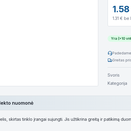
1.58
1.31
€ be
Yra (>10 vnt
Padedame 
Greitas pr
Svoris
Kategorija
telekto nuomonė
is, skirtas tinklo įrangai sujungti. Jis užtikrina greitą ir patikimą 