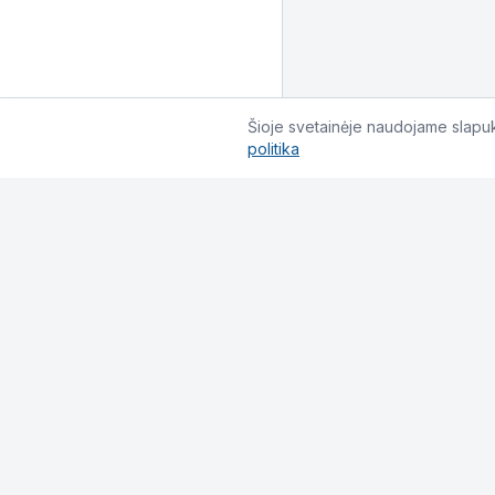
Šioje svetainėje naudojame slapuku
politika
Informacija
Pirkimo taisyklės
Privatumo politika
Grąžinimas ir keitimas
Pristatymo sąlygos
Slapukų politika