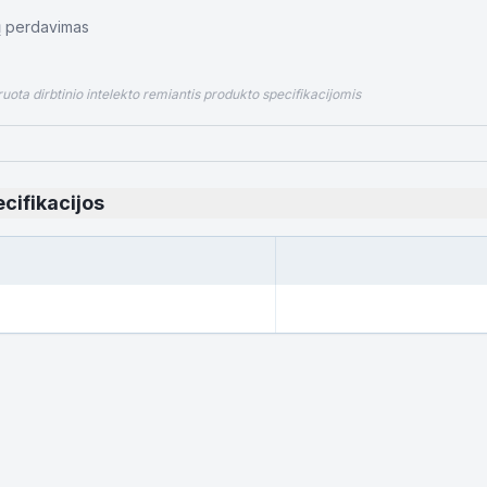
ų perdavimas
ota dirbtinio intelekto remiantis produkto specifikacijomis
cifikacijos