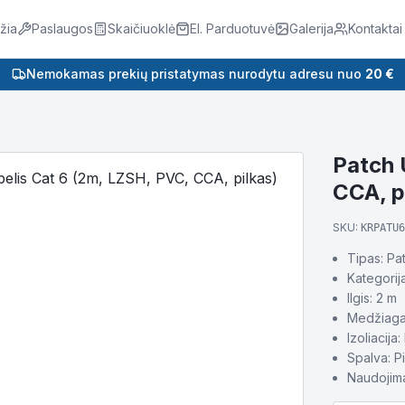
žia
Paslaugos
Skaičiuoklė
El. Parduotuvė
Galerija
Kontaktai
Nemokamas prekių pristatymas nurodytu adresu nuo
20 €
Patch 
CCA, p
SKU:
KRPATU6
Tipas: Pa
Kategorij
Ilgis: 2 m
Medžiaga:
Izoliacij
Spalva: Pi
Naudojima