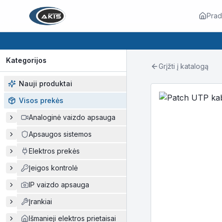
Prad
Kategorijos
Grįžti į katalogą
Nauji produktai
Visos prekės
Analoginė vaizdo apsauga
Apsaugos sistemos
Elektros prekės
Įeigos kontrolė
IP vaizdo apsauga
Įrankiai
Išmanieji elektros prietaisai