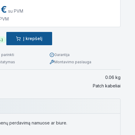
€
su PVM
 PVM
Į krepšelį
.)
parinkti
Garantija
istatymas
Montavimo paslauga
0.06
kg
Patch kabeliai
duomenų perdavimą namuose ar biure.