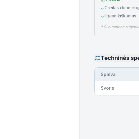
Greitas duomen
✓
Ilgaamžiškumas
✓
* Ši nuomonė sugeneru
Techninės spe
Spalva
Svoris