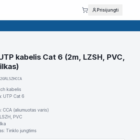
Prisijungti
UTP kabelis Cat 6 (2m, LZSH, PVC,
ilkas)
2GRLSZHCCA
tch kabelis
a: UTP Cat 6
 CCA (aliumuotas varis)
a: LSZH, PVC
lka
s: Tinklo jungtims