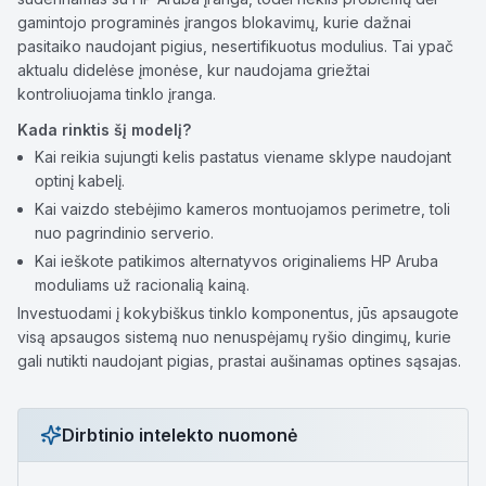
gamintojo programinės įrangos blokavimų, kurie dažnai
pasitaiko naudojant pigius, nesertifikuotus modulius. Tai ypač
aktualu didelėse įmonėse, kur naudojama griežtai
kontroliuojama tinklo įranga.
Kada rinktis šį modelį?
Kai reikia sujungti kelis pastatus viename sklype naudojant
optinį kabelį.
Kai vaizdo stebėjimo kameros montuojamos perimetre, toli
nuo pagrindinio serverio.
Kai ieškote patikimos alternatyvos originaliems HP Aruba
moduliams už racionalią kainą.
Investuodami į kokybiškus tinklo komponentus, jūs apsaugote
visą apsaugos sistemą nuo nenuspėjamų ryšio dingimų, kurie
gali nutikti naudojant pigias, prastai aušinamas optines sąsajas.
Dirbtinio intelekto nuomonė