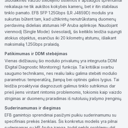
Šiuolaikinės vaizdo stebėjimo sistemos ir apsaugos sprendimai
reikalauja ne tik aukštos kokybės kamerų, bet ir itin stabilaus
tinklo pamato. EFB SFP 1.25Gbps (LR J4859D) modulis yra
sukurtas būtent tam, kad užtikrintų nenutrūkstamą duomenų
perdavimą dideliais atstumais HP Aruba aplinkoje. Naudojant
vienmodį (Single Mode) šviesolaidį, šis keitiklis leidžia sujungti
atokius objektus, esančius iki 20 kilometrų atstumu, išlaikant
maksimalią 1.25Gbps pralaidą.
Patikimumas ir DDM stebėjimas
Vienas didžiausių šio modulio privalumų yra integruota DDM
(Digital Diagnostic Monitoring) funkcija. Tai kritiškai svarbu
saugumo technikams, nes realiu laiku galima stebėti modulio
parametrus: temperatūrą, įtampą bei optinės galios lygius. Tai
leidžia proaktyviai diagnozuoti galimus tinklo sutrikimus dar
prieš jiems virstant rimtomis problemomis, tokiomis kaip vaizdo
strigimas ar duomenų praradimas iš nutolusių įrašymo įrenginių.
Suderinamumas ir diegimas
EFB gamintojo sprendimai pasižymi puikiu suderinamumu su
specifiniais prekės ženklais. Šis konkretus modelis yra pilnai
suderinamas su HP Aruba įranga, todėl nekils problemų dėl