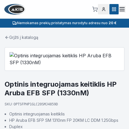
Nemokamas prekių pristatymas nurodytu adresu nuo
20 €
Grįžti į katalogą
Optinis integruojamas keitiklis HP
Aruba EFB SFP (1330nM)
SKU:
OPTSFPHP1GLC20SMJ4859D
Optinis integruojamas keitiklis
HP Aruba EFB SFP SM 1310nm FP 20KM LC DDM 1.25Gbps
Duplex