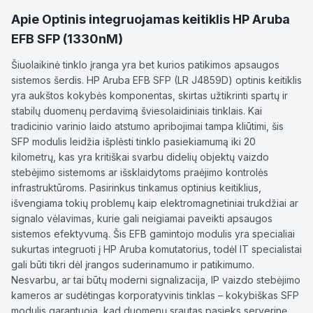
Apie
Optinis integruojamas keitiklis HP Aruba
EFB SFP (1330nM)
Šiuolaikinė tinklo įranga yra bet kurios patikimos apsaugos
sistemos šerdis. HP Aruba EFB SFP (LR J4859D) optinis keitiklis
yra aukštos kokybės komponentas, skirtas užtikrinti spartų ir
stabilų duomenų perdavimą šviesolaidiniais tinklais. Kai
tradicinio varinio laido atstumo apribojimai tampa kliūtimi, šis
SFP modulis leidžia išplėsti tinklo pasiekiamumą iki 20
kilometrų, kas yra kritiškai svarbu didelių objektų vaizdo
stebėjimo sistemoms ar išsklaidytoms praėjimo kontrolės
infrastruktūroms. Pasirinkus tinkamus optinius keitiklius,
išvengiama tokių problemų kaip elektromagnetiniai trukdžiai ar
signalo vėlavimas, kurie gali neigiamai paveikti apsaugos
sistemos efektyvumą. Šis EFB gamintojo modulis yra specialiai
sukurtas integruoti į HP Aruba komutatorius, todėl IT specialistai
gali būti tikri dėl įrangos suderinamumo ir patikimumo.
Nesvarbu, ar tai būtų moderni signalizacija, IP vaizdo stebėjimo
kameros ar sudėtingas korporatyvinis tinklas – kokybiškas SFP
modulis garantuoja, kad duomenų srautas pasieks serverinę