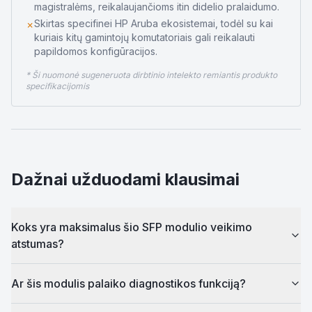
magistralėms, reikalaujančioms itin didelio pralaidumo.
Skirtas specifinei HP Aruba ekosistemai, todėl su kai
✗
kuriais kitų gamintojų komutatoriais gali reikalauti
papildomos konfigūracijos.
* Ši nuomonė sugeneruota dirbtinio intelekto remiantis produkto
specifikacijomis
Dažnai užduodami klausimai
Koks yra maksimalus šio SFP modulio veikimo
atstumas?
Ar šis modulis palaiko diagnostikos funkciją?