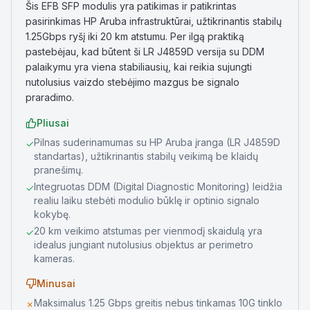
Šis EFB SFP modulis yra patikimas ir patikrintas
pasirinkimas HP Aruba infrastruktūrai, užtikrinantis stabilų
1.25Gbps ryšį iki 20 km atstumu. Per ilgą praktiką
pastebėjau, kad būtent ši LR J4859D versija su DDM
palaikymu yra viena stabiliausių, kai reikia sujungti
nutolusius vaizdo stebėjimo mazgus be signalo
praradimo.
Pliusai
Pilnas suderinamumas su HP Aruba įranga (LR J4859D
✓
standartas), užtikrinantis stabilų veikimą be klaidų
pranešimų.
Integruotas DDM (Digital Diagnostic Monitoring) leidžia
✓
realiu laiku stebėti modulio būklę ir optinio signalo
kokybę.
20 km veikimo atstumas per vienmodį skaidulą yra
✓
idealus jungiant nutolusius objektus ar perimetro
kameras.
Minusai
Maksimalus 1.25 Gbps greitis nebus tinkamas 10G tinklo
✗