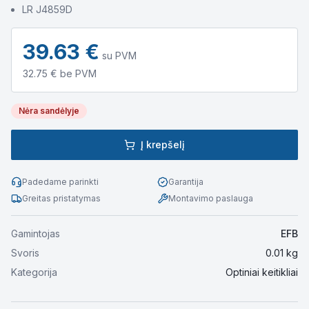
LR J4859D
39.63
€
su PVM
32.75
€ be PVM
Nėra sandėlyje
Į krepšelį
Padedame parinkti
Garantija
Greitas pristatymas
Montavimo paslauga
Gamintojas
EFB
Svoris
0.01
kg
Kategorija
Optiniai keitikliai