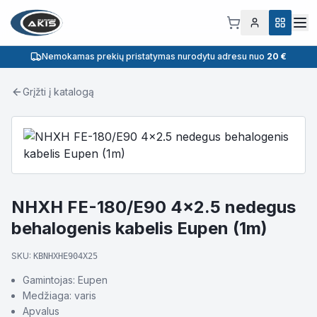
Nemokamas prekių pristatymas nurodytu adresu nuo
20 €
Grįžti į katalogą
NHXH FE-180/E90 4x2.5 nedegus
behalogenis kabelis Eupen (1m)
SKU:
KBNHXHE904X25
Gamintojas: Eupen
Medžiaga: varis
Apvalus