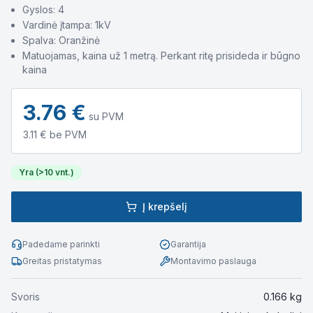
Gyslos: 4
Vardinė įtampa: 1kV
Spalva: Oranžinė
Matuojamas, kaina už 1 metrą. Perkant ritę prisideda ir būgno
kaina
3.76
€
su PVM
3.11
€ be PVM
Yra (>10 vnt.)
Į krepšelį
Padedame parinkti
Garantija
Greitas pristatymas
Montavimo paslauga
Svoris
0.166
kg