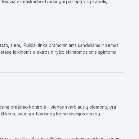
leidžia estetiškai bei tvarkingai paslėpti visą kabelių
tatų sienų. Puikiai tinka pramoniniams sandėliams ir žemės
etėse laikinoms elektros ir ryšio skirstomosioms spintoms
eksinė praėjimo kontrolė – vienas svarbiausių elementų yra
žtikrintų saugią ir tvarkingą komunikacijos mazgų
dėžė yra visiškai atspari dulkėms ir stiprioms vandens srovėms.