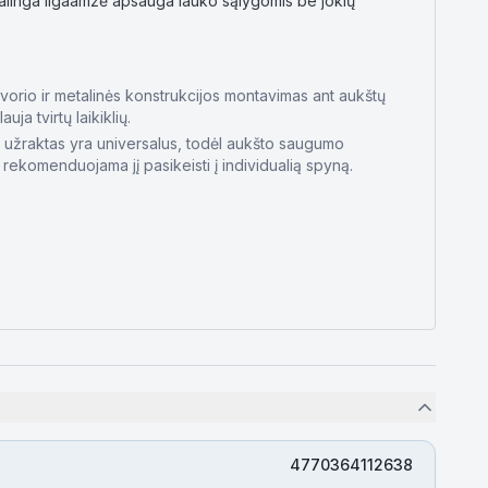
kalinga ilgaamžė apsauga lauko sąlygomis be jokių
svorio ir metalinės konstrukcijos montavimas ant aukštų
auja tvirtų laikiklių.
s užraktas yra universalus, todėl aukšto saugumo
rekomenduojama jį pasikeisti į individualią spyną.
4770364112638