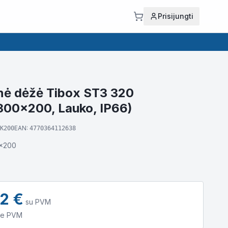
Prisijungti
nė dėžė Tibox ST3 320
00x200, Lauko, IP66)
EAN:
K200
4770364112638
x200
72
€
su PVM
e PVM