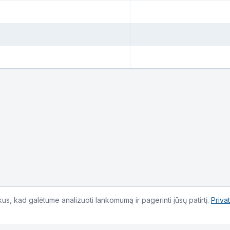
s, kad galėtume analizuoti lankomumą ir pagerinti jūsų patirtį.
Priva