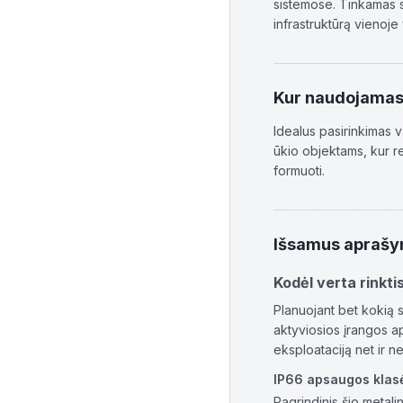
sistemose. Tinkamas sk
infrastruktūrą vienoje 
Kur naudojama
Idealus pasirinkimas 
ūkio objektams, kur r
formuoti.
Išsamus apraš
Kodėl verta rinkt
Planuojant bet kokią s
aktyviosios įrangos 
eksploataciją net ir n
IP66 apsaugos klasė
Pagrindinis šio metal