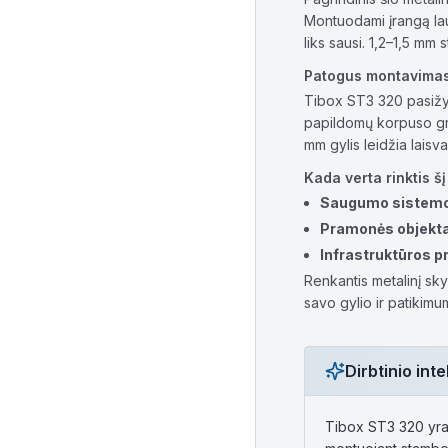
Montuodami įrangą lauke
liks sausi. 1,2–1,5 mm
Patogus montavimas
Tibox ST3 320 pasižym
papildomų korpuso gr
mm gylis leidžia laisva
Kada verta rinktis š
Saugumo sistem
Pramonės objekt
Infrastruktūros p
Renkantis metalinį sky
savo gylio ir patikimu
Dirbtinio in
Tibox ST3 320 yra 