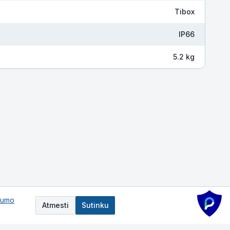
Tibox
IP66
5.2 kg
tumo
Atmesti
Sutinku