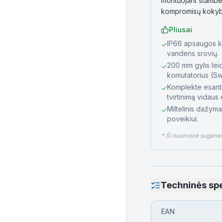
montuojant stambes
kompromisų kokyb
Pliusai
IP66 apsaugos kla
✓
vandens srovių.
200 mm gylis leid
✓
komutatorius (Sw
Komplekte esanti
✓
tvirtinimą vidaus
Miltelinis dažyma
✓
poveikiui.
* Ši nuomonė sugeneru
Techninės spe
EAN