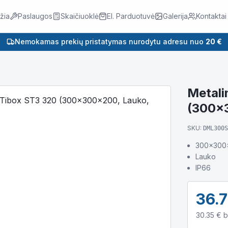
žia
Paslaugos
Skaičiuoklė
El. Parduotuvė
Galerija
Kontaktai
Nemokamas prekių pristatymas nurodytu adresu nuo
20 €
Metali
(300x3
SKU:
DML300S
300x300
Lauko
IP66
36.
30.35
€ b