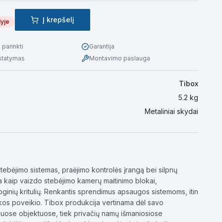
Į krepšelį
lyje
parinkti
Garantija
istatymas
Montavimo paslauga
Tibox
5.2
kg
Metaliniai skydai
bėjimo sistemas, praėjimo kontrolės įrangą bei silpnų
kia kaip vaizdo stebėjimo kamerų maitinimo blokai,
ioginių kritulių. Renkantis sprendimus apsaugos sistemoms, itin
kos poveikio. Tibox produkcija vertinama dėl savo
niuose objektuose, tiek privačių namų išmaniosiose