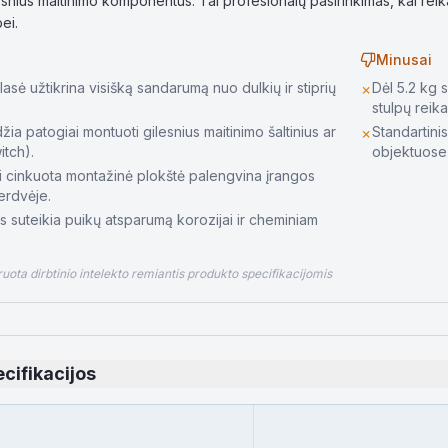
nius maitinimo komponentus. Tai profesionalų pasirinkimas, kai rei
ei.
Minusai
sė užtikrina visišką sandarumą nuo dulkių ir stiprių
Dėl 5.2 kg 
✗
stulpų reikal
žia patogiai montuoti gilesnius maitinimo šaltinius ar
Standartini
✗
itch).
objektuose 
 cinkuota montažinė plokštė palengvina įrangos
 erdvėje.
s suteikia puikų atsparumą korozijai ir cheminiam
ota dirbtinio intelekto remiantis produkto specifikacijomis
cifikacijos