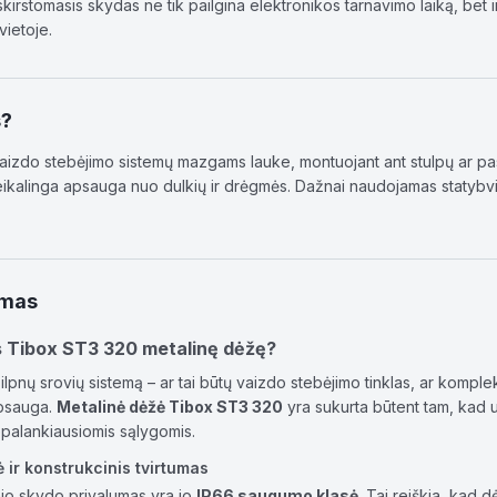
irstomasis skydas ne tik pailgina elektronikos tarnavimo laiką, bet ir 
vietoje.
s?
vaizdo stebėjimo sistemų mazgams lauke, montuojant ant stulpų ar pas
eikalinga apsauga nuo dulkių ir drėgmės. Dažnai naudojamas statybvi
ymas
is Tibox ST3 320 metalinę dėžę?
ilpnų srovių sistemą – ar tai būtų vaizdo stebėjimo tinklas, ar kompl
apsauga.
Metalinė dėžė Tibox ST3 320
yra sukurta būtent tam, kad u
epalankiausiomis sąlygomis.
 ir konstrukcinis tvirtumas
inio skydo privalumas yra jo
IP66 saugumo klasė
. Tai reiškia, kad 