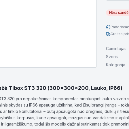
Nėra sandė
Padedame 
Greitas pr
Gamintojas
Svoris
Kategorija
ėžė Tibox ST3 320 (300x300x200, Lauko, IP66)
ST3 320 yra nepakeičiamas komponentas montuojant lauko vaizdo ste
talinis skydas su IP66 apsauga užtikrina, kad jūsų brangi įranga – to
ės ar tinklo komutatoriai – būtų apsaugota nuo drėgmės, dulkių ir ties
okybiškus korpusus, kurie apsaugotų mazgus nuo vandalizmo ir aplin
o ir ilgaamžiškumo, todėl šis modelis dažnai sutinkamas tiek pramoni