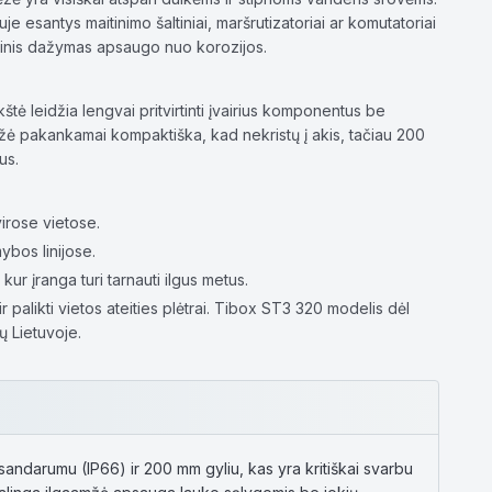
je esantys maitinimo šaltiniai, maršrutizatoriai ar komutatoriai
ltelinis dažymas apsaugo nuo korozijos.
ė leidžia lengvai pritvirtinti įvairius komponentus be
 pakankamai kompaktiška, kad nekristų į akis, tačiau 200
us.
irose vietose.
bos linijose.
r įranga turi tarnauti ilgus metus.
palikti vietos ateities plėtrai. Tibox ST3 320 modelis dėl
ų Lietuvoje.
sandarumu (IP66) ir 200 mm gyliu, kas yra kritiškai svarbu