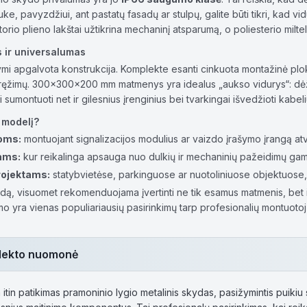
, pavyzdžiui, ant pastatų fasadų ar stulpų, galite būti tikri, kad vidu
 storio plieno lakštai užtikrina mechaninį atsparumą, o poliesterio mi
 ir universalumas
i apgalvota konstrukcija. Komplekte esanti cinkuota montažinė plokšt
ęžimų. 300x300x200 mm matmenys yra idealus „aukso vidurys“: dėžė
i sumontuoti net ir gilesnius įrenginius bei tvarkingai išvedžioti kabeli
į modelį?
oms:
montuojant signalizacijos modulius ar vaizdo įrašymo įrangą atv
ams:
kur reikalinga apsauga nuo dulkių ir mechaninių pažeidimų gamy
rojektams:
statybvietėse, parkinguose ar nuotoliniuose objektuose, ku
dą, visuomet rekomenduojama įvertinti ne tik esamus matmenis, bet ir 
mo yra vienas populiariausių pasirinkimų tarp profesionalių montuotoj
telekto nuomonė
itin patikimas pramoninio lygio metalinis skydas, pasižymintis puikiu 