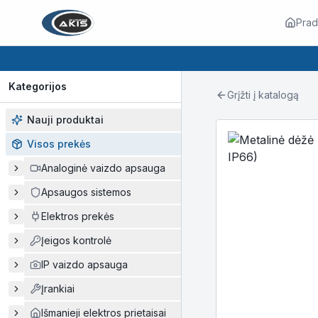
Prad
Kategorijos
Grįžti į katalogą
Nauji produktai
Visos prekės
Analoginė vaizdo apsauga
Apsaugos sistemos
Elektros prekės
Įeigos kontrolė
IP vaizdo apsauga
Įrankiai
Išmanieji elektros prietaisai