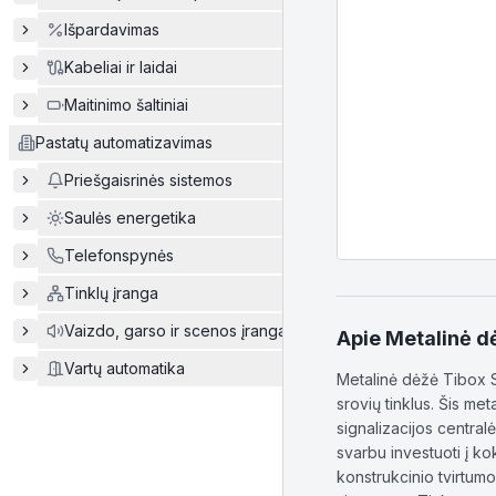
Išpardavimas
Kabeliai ir laidai
Maitinimo šaltiniai
Pastatų automatizavimas
Priešgaisrinės sistemos
Saulės energetika
Telefonspynės
Tinklų įranga
Vaizdo, garso ir scenos įranga
Apie
Metalinė d
Vartų automatika
Metalinė dėžė Tibox 
srovių tinklus. Šis me
signalizacijos central
svarbu investuoti į k
konstrukcinio tvirtum