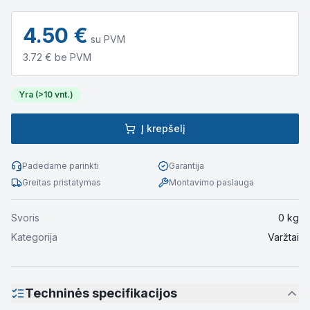
4.50
€
su PVM
3.72
€ be PVM
Yra (>10 vnt.)
Į krepšelį
Padedame parinkti
Garantija
Greitas pristatymas
Montavimo paslauga
Svoris
0
kg
Kategorija
Varžtai
Techninės specifikacijos