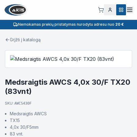
Nemokamas prekių pristatymas nurodytu adresu nuo
20 €
Grįžti į katalogą
Medsraigtis AWCS 4,0x 30/F TX20
(83vnt)
SKU:
AWCS430F
Medsraigtis AWCS
TX15
4,0x 30/F5mm
83 vnt.