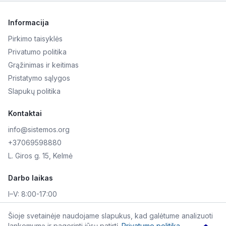
Informacija
Pirkimo taisyklės
Privatumo politika
Grąžinimas ir keitimas
Pristatymo sąlygos
Slapukų politika
Kontaktai
info@sistemos.org
+37069598880
L. Giros g. 15, Kelmė
Darbo laikas
I–V:
8:00-17:00
VI–VII:
Nedirbame
Šioje svetainėje naudojame slapukus, kad galėtume analizuoti
lankomumą ir pagerinti jūsų patirtį.
Privatumo politika