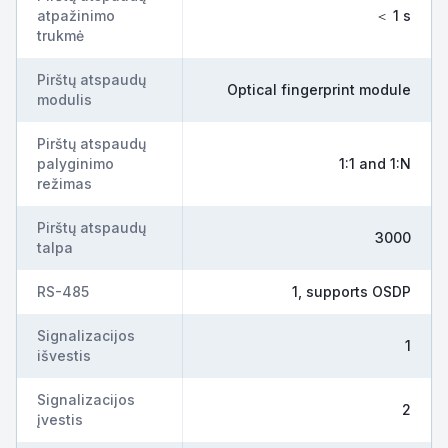
atpažinimo
＜ 1 s
trukmė
Pirštų atspaudų
Optical fingerprint module
modulis
Pirštų atspaudų
palyginimo
1:1 and 1:N
režimas
Pirštų atspaudų
3000
talpa
RS-485
1, supports OSDP
Signalizacijos
1
išvestis
Signalizacijos
2
įvestis