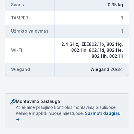
Svoris
0.35 kg
TAMPER
1
Užrakto valdymas
1
2.4 GHz, IEEE802.11b, 802.11g,
Wi-Fi
802.11n, 802.11d, 802.11e,
802.11h, 802.11i
Wiegand
Wiegand 26/34
Montavimo paslauga
Atliekame
praėjimo kontrolės montavimą
Šiauliuose,
Kelmėje ir aplinkiniuose miestuose.
Sužinoti daugiau
→