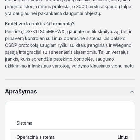
praėjimo istorija nebus praleista, o 3000 pirštų atspaudų talpa
yra daugiau nei pakankama daugumai objektų.
Kodėl verta rinktis šį terminalą?
Pasirinkę DS-K1T805MBFWX, gaunate ne tik skaitytuvą, bet ir
pilnavertį kontrolerį su Linux operacine sistema. Jis palaiko
OSDP protokolą saugiam ryšiui su kitais įrenginiais ir Wiegand
sąsają integracijai su senesnėmis sistemomis. Tai universalus
įrankis, kuris sprendžia patekimo kontrolės, saugumo
užtikrinimo ir lankstaus vartotojų valdymo klausimus vienu metu.
Aprašymas
Sistema
Operacinė sistema
Linux