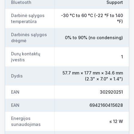
Bluetooth
Support
Darbinė sąlygos
-30 °C to 60 °C (-22 °F to 140
temperatūra
°F)
Darbinės sąlygos
0% to 90% (no condensing)
drėgmė
Durų kontaktų
1
įvestis
57.7 mm × 177 mm × 34.6 mm
Dydis
(2.3" × 7.0" × 1.4")
EAN
302920251
EAN
6942160415628
Energijos
≤ 12 W
sunaudojimas