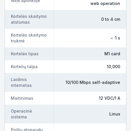
WEB aplinkoje
web operation
Kortelės skaitymo
0 to 4 cm
atstumas
Kortelės skaitymo
＜ 1 s
trukmė
Kortelės tipas
M1 card
Kortelių talpa
10,000
Laidinis
10/100 Mbps self-adaptive
internetas
Maitinimas
12 VDC/1 A
Operacinė
Linux
sistema
Pirštų atspaudų