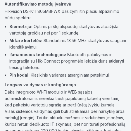
Autentifikavimo metodų įvairovė
Hikvision DS-K1T805MBFWX pasižymi itin plačiu atpažinimo
būdų spektru:
Biometrija:
Optinis pirštų atspaudų skaitytuvas atpažįsta
vartotoją greičiau nei per 1 sekundę.
Mifare kortelės:
Standartinis 13.56 MHz skaitytuvas saugiam
identifikavimui.
Išmaniosios technologijos:
Bluetooth palaikymas ir
integracija su Hik-Connect programėle leidžia duris atidaryti
tiesiog telefonu.
Pin kodai:
Klasikinis variantas atsarginiam patekimui.
Lengvas valdymas ir konfigūracija
Dėka integruoto Wi-Fi modulio ir WEB sąsajos,
administratoriams nereikia tiesti papildomų kabelių vien tam,
kad pakeistų vartotojų sąrašą ar peržiūrėtų įvykių žurnalą.
Visas sistemos valdymas gali būti atliekamas per naršyklę arba
mobilųjį įrenginį. Tai itin aktualu mažoms ir vidutinėms įmonėms,
kurios neturi dedikuoto IT skyriaus, bet nori turėti profesionalią
apsaugos sistemą. 100 000 įvykių atmintis užtikrina, kad jokia