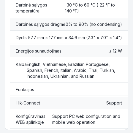
Darbinė sąlygos
-30 °C to 60 °C (-22 °F to
temperatūra
140 °F)
Darbinės sąlygos drėgmė
0% to 90% (no condensing)
Dydis
57.7 mm × 177 mm × 34.6 mm (2.3" × 7.0" × 1.4")
Energijos sunaudojimas
≤ 12 W
Kalba
English, Vietnamese, Brazilian Portuguese,
Spanish, French, Italian, Arabic, Thai, Turkish,
Indonesian, Ukrainian, and Russian
Funkcijos
Hik-Connect
Support
Konfigūravimas
Support PC web configuration and
WEB aplinkoje
mobile web operation