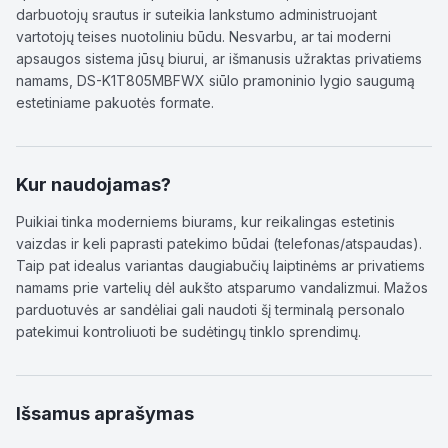
darbuotojų srautus ir suteikia lankstumo administruojant
vartotojų teises nuotoliniu būdu. Nesvarbu, ar tai moderni
apsaugos sistema jūsų biurui, ar išmanusis užraktas privatiems
namams, DS-K1T805MBFWX siūlo pramoninio lygio saugumą
estetiniame pakuotės formate.
Kur naudojamas?
Puikiai tinka moderniems biurams, kur reikalingas estetinis
vaizdas ir keli paprasti patekimo būdai (telefonas/atspaudas).
Taip pat idealus variantas daugiabučių laiptinėms ar privatiems
namams prie vartelių dėl aukšto atsparumo vandalizmui. Mažos
parduotuvės ar sandėliai gali naudoti šį terminalą personalo
patekimui kontroliuoti be sudėtingų tinklo sprendimų.
Išsamus aprašymas