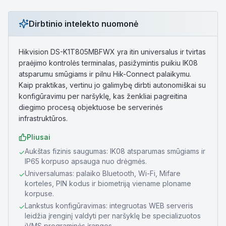
Dirbtinio intelekto nuomonė
Hikvision DS-K1T805MBFWX yra itin universalus ir tvirtas
praėjimo kontrolės terminalas, pasižymintis puikiu IK08
atsparumu smūgiams ir pilnu Hik-Connect palaikymu.
Kaip praktikas, vertinu jo galimybę dirbti autonomiškai su
konfigūravimu per naršyklę, kas ženkliai pagreitina
diegimo procesą objektuose be serverinės
infrastruktūros.
Pliusai
Aukštas fizinis saugumas: IK08 atsparumas smūgiams ir
✓
IP65 korpuso apsauga nuo drėgmės.
Universalumas: palaiko Bluetooth, Wi-Fi, Mifare
✓
korteles, PIN kodus ir biometriją viename ploname
korpuse.
Lankstus konfigūravimas: integruotas WEB serveris
✓
leidžia įrenginį valdyti per naršyklę be specializuotos
iVMS programinės įrangos.