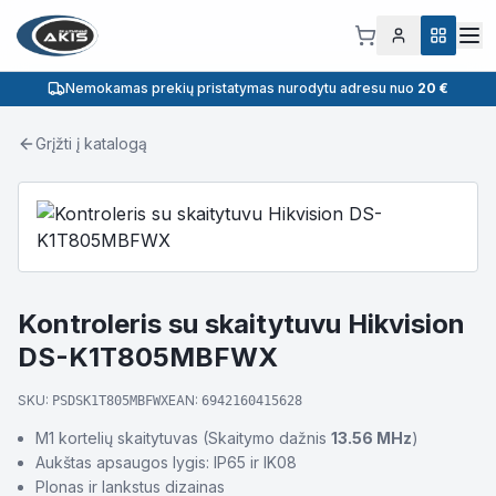
Nemokamas prekių pristatymas nurodytu adresu nuo
20 €
Grįžti į katalogą
Kontroleris su skaitytuvu Hikvision
DS-K1T805MBFWX
SKU:
EAN:
PSDSK1T805MBFWX
6942160415628
M1 kortelių skaitytuvas (Skaitymo dažnis
13.56 MHz
)
Aukštas apsaugos lygis: IP65 ir IK08
Plonas ir lankstus dizainas