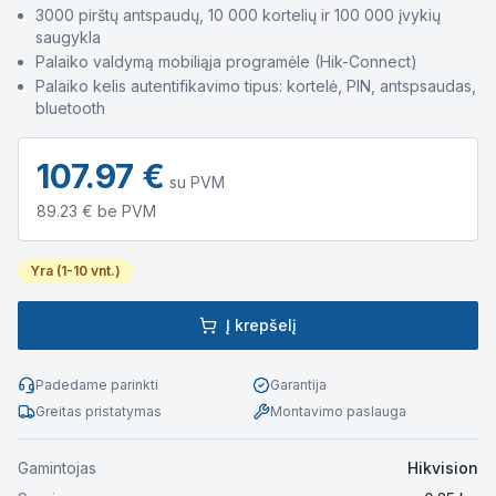
3000 pirštų antspaudų, 10 000 kortelių ir 100 000 įvykių
saugykla
Palaiko valdymą mobiliąja programėle (Hik-Connect)
Palaiko kelis autentifikavimo tipus: kortelė, PIN, antspsaudas,
bluetooth
107.97
€
su PVM
89.23
€ be PVM
Yra (1-10 vnt.)
Į krepšelį
Padedame parinkti
Garantija
Greitas pristatymas
Montavimo paslauga
Gamintojas
Hikvision