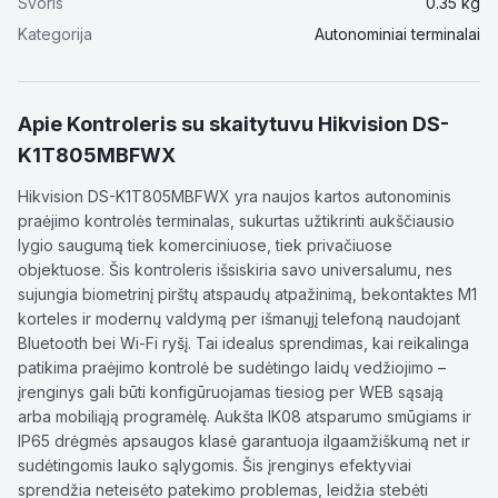
Svoris
0.35
kg
Kategorija
Autonominiai terminalai
Apie
Kontroleris su skaitytuvu Hikvision DS-
K1T805MBFWX
Hikvision DS-K1T805MBFWX yra naujos kartos autonominis
praėjimo kontrolės terminalas, sukurtas užtikrinti aukščiausio
lygio saugumą tiek komerciniuose, tiek privačiuose
objektuose. Šis kontroleris išsiskiria savo universalumu, nes
sujungia biometrinį pirštų atspaudų atpažinimą, bekontaktes M1
korteles ir modernų valdymą per išmanųjį telefoną naudojant
Bluetooth bei Wi-Fi ryšį. Tai idealus sprendimas, kai reikalinga
patikima praėjimo kontrolė be sudėtingo laidų vedžiojimo –
įrenginys gali būti konfigūruojamas tiesiog per WEB sąsają
arba mobiliąją programėlę. Aukšta IK08 atsparumo smūgiams ir
IP65 drėgmės apsaugos klasė garantuoja ilgaamžiškumą net ir
sudėtingomis lauko sąlygomis. Šis įrenginys efektyviai
sprendžia neteisėto patekimo problemas, leidžia stebėti