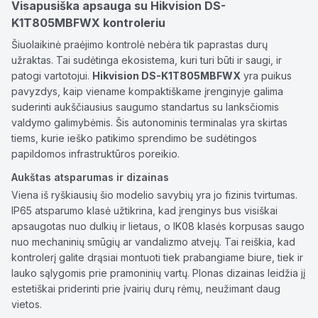
Visapusiška apsauga su Hikvision DS-
K1T805MBFWX kontroleriu
Šiuolaikinė praėjimo kontrolė nebėra tik paprastas durų
užraktas. Tai sudėtinga ekosistema, kuri turi būti ir saugi, ir
patogi vartotojui.
Hikvision DS-K1T805MBFWX
yra puikus
pavyzdys, kaip viename kompaktiškame įrenginyje galima
suderinti aukščiausius saugumo standartus su lanksčiomis
valdymo galimybėmis. Šis autonominis terminalas yra skirtas
tiems, kurie ieško patikimo sprendimo be sudėtingos
papildomos infrastruktūros poreikio.
Aukštas atsparumas ir dizainas
Viena iš ryškiausių šio modelio savybių yra jo fizinis tvirtumas.
IP65 atsparumo klasė užtikrina, kad įrenginys bus visiškai
apsaugotas nuo dulkių ir lietaus, o IK08 klasės korpusas saugo
nuo mechaninių smūgių ar vandalizmo atvejų. Tai reiškia, kad
kontrolerį galite drąsiai montuoti tiek prabangiame biure, tiek ir
lauko sąlygomis prie pramoninių vartų. Plonas dizainas leidžia jį
estetiškai priderinti prie įvairių durų rėmų, neužimant daug
vietos.