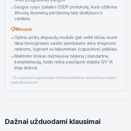
Saugus ryšys: palaiko OSDP protokolą, kuris užtikrina
✓
šifruotą duomenų perdavimą tarp skaitytuvo ir
valdiklio.
Minusai
Optinis pirštų atspaudų modulis gali veikti lėčiau esant
✗
labai tiesioginiams saulės spinduliams arba drėgnoms
rankoms, lyginant su talpuminiais (capacitive) jutikliais.
Maitinimo blokas dažniausiai neįeina į standartinę
✗
komplektaciją, todėl reikia pasirūpinti stabilia 12V 1A
linija atskirai.
* Ši nuomonė sugeneruota dirbtinio intelekto remiantis produkto
specifikacijomis
Dažnai užduodami klausimai