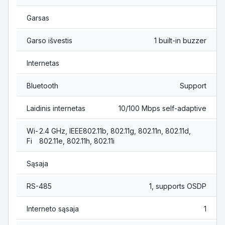
Garsas
Garso išvestis
1 built-in buzzer
Internetas
Bluetooth
Support
Laidinis internetas
10/100 Mbps self-adaptive
Wi-
2.4 GHz, IEEE802.11b, 802.11g, 802.11n, 802.11d,
Fi
802.11e, 802.11h, 802.11i
Sąsaja
RS-485
1, supports OSDP
Interneto sąsaja
1