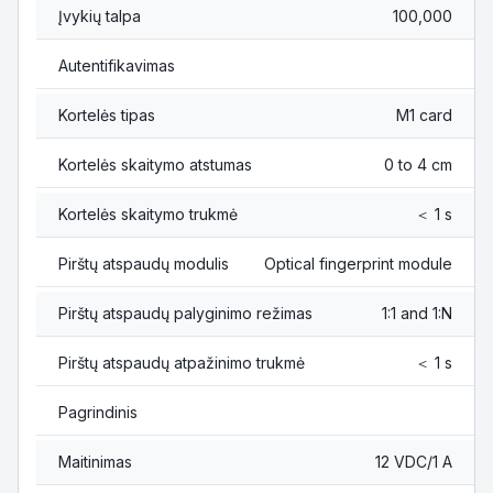
Įvykių talpa
100,000
Autentifikavimas
Kortelės tipas
M1 card
Kortelės skaitymo atstumas
0 to 4 cm
Kortelės skaitymo trukmė
＜ 1 s
Pirštų atspaudų modulis
Optical fingerprint module
Pirštų atspaudų palyginimo režimas
1:1 and 1:N
Pirštų atspaudų atpažinimo trukmė
＜ 1 s
Pagrindinis
Maitinimas
12 VDC/1 A