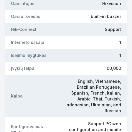
Gamintojas
Hikvision
Garso išvestis
1 built-in buzzer
Hik-Connect
Support
Interneto sąsaja
1
Išėjimo mygtukas
1
Įvykių talpa
100,000
English, Vietnamese,
Brazilian Portuguese,
Spanish, French, Italian,
Kalba
Arabic, Thai, Turkish,
Indonesian, Ukrainian, and
Russian
Support PC web
Konfigūravimas
configuration and mobile