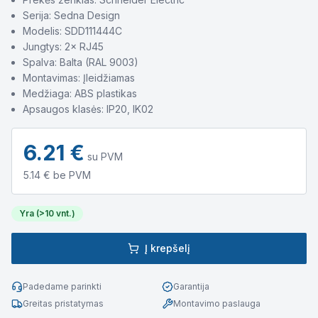
Serija: Sedna Design
Modelis: SDD111444C
Jungtys: 2× RJ45
Spalva: Balta (RAL 9003)
Montavimas: Įleidžiamas
Medžiaga: ABS plastikas
Apsaugos klasės: IP20, IK02
6.21
€
su PVM
5.14
€ be PVM
Yra (>10 vnt.)
Į krepšelį
Padedame parinkti
Garantija
Greitas pristatymas
Montavimo paslauga