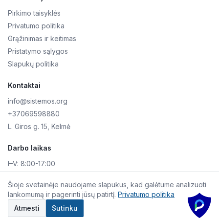
Pirkimo taisyklės
Privatumo politika
Grąžinimas ir keitimas
Pristatymo sąlygos
Slapukų politika
Kontaktai
info@sistemos.org
+37069598880
L. Giros g. 15, Kelmė
Darbo laikas
I–V:
8:00-17:00
VI–VII:
Nedirbame
Šioje svetainėje naudojame slapukus, kad galėtume analizuoti
lankomumą ir pagerinti jūsų patirtį.
Privatumo politika
©
2026
Skaitmeninė AKIS. Visos teisės saugomos.
Atmesti
Sutinku