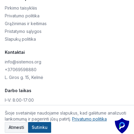
Pirkimo taisyklės
Privatumo politika
Grąžinimas ir keitimas
Pristatymo sąlygos
Slapukų politika
Kontaktai
info@sistemos.org
+37069598880
L. Giros g. 15, Kelmė
Darbo laikas
I–V:
8:00-17:00
VI–VII:
Nedirbame
Šioje svetainėje naudojame slapukus, kad galėtume analizuoti
lankomumą ir pagerinti jūsų patirtį.
Privatumo politika
©
2026
Skaitmeninė AKIS. Visos teisės saugomos.
Atmesti
Sutinku