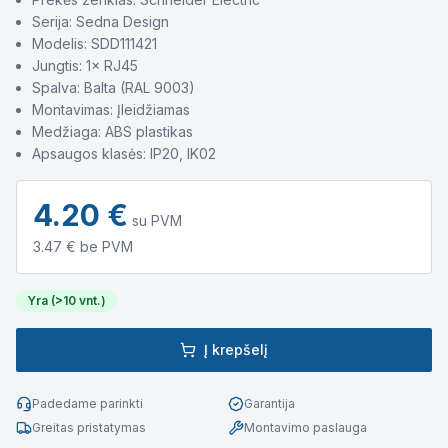
Serija: Sedna Design
Modelis: SDD111421
Jungtis: 1× RJ45
Spalva: Balta (RAL 9003)
Montavimas: Įleidžiamas
Medžiaga: ABS plastikas
Apsaugos klasės: IP20, IK02
4.20
€
su PVM
3.47
€ be PVM
Yra (>10 vnt.)
Į krepšelį
Padedame parinkti
Garantija
Greitas pristatymas
Montavimo paslauga