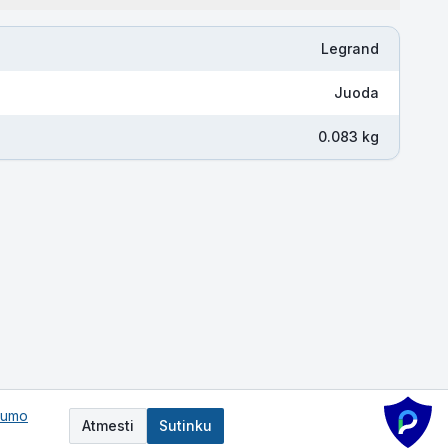
Legrand
Juoda
0.083 kg
tumo
Atmesti
Sutinku