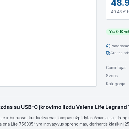
48.
40.43
€ 
Yra (>10 vnt
Padedame 
Greitas pr
Gamintojas
Svoris
Kategorija
lizdas su USB-C įkrovimo lizdu Valena Life Legran
e ir biuruose, kur kiekvienas kampas užpildytas išmaniaisiais įrengini
alena Life 756335“ yra inovatyvus sprendimas, derinantis klasikinį 