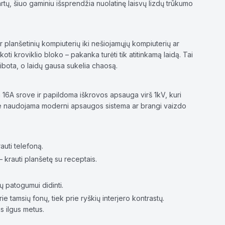
ų, šiuo gaminiu išsprendžia nuolatinę laisvų lizdų trūkumo
 planšetinių kompiuterių iki nešiojamųjų kompiuterių ar
koti kroviklio bloko – pakanka turėti tik atitinkamą laidą. Tai
ibota, o laidų gausa sukelia chaosą.
a 16A srove ir papildoma iškrovos apsauga virš 1kV, kuri
ose naudojama moderni apsaugos sistema ar brangi vaizdo
auti telefoną.
 – krauti planšetę su receptais.
ų patogumui didinti.
e tamsių fonų, tiek prie ryškių interjero kontrastų.
us ilgus metus.