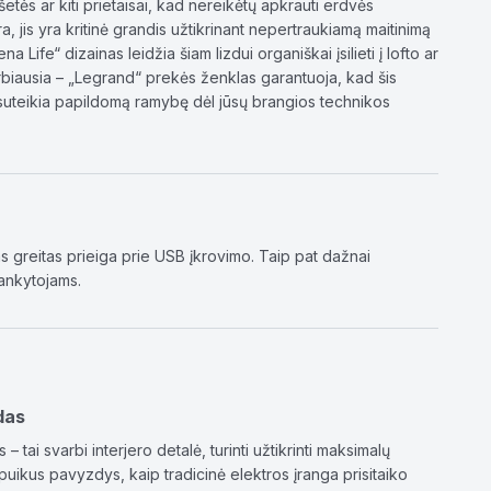
šetės ar kiti prietaisai, kad nereikėtų apkrauti erdvės
, jis yra kritinė grandis užtikrinant nepertraukiamą maitinimą
fe“ dizainas leidžia šiam lizdui organiškai įsilieti į lofto ar
arbiausia – „Legrand“ prekės ženklas garantuoja, kad šis
ga suteikia papildomą ramybę dėl jūsų brangios technikos
s greitas prieiga prie USB įkrovimo. Taip pat dažnai
ankytojams.
das
 tai svarbi interjero detalė, turinti užtikrinti maksimalų
 puikus pavyzdys, kaip tradicinė elektros įranga prisitaiko