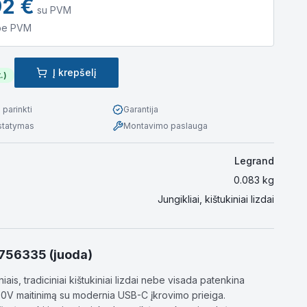
92
€
su PVM
be PVM
Į krepšelį
.)
parinkti
Garantija
istatymas
Montavimo paslauga
Legrand
0.083
kg
Jungikliai, kištukiniai lizdai
d 756335 (juoda)
ais, tradiciniai kištukiniai lizdai nebe visada patenkina
250V maitinimą su modernia USB-C įkrovimo prieiga.