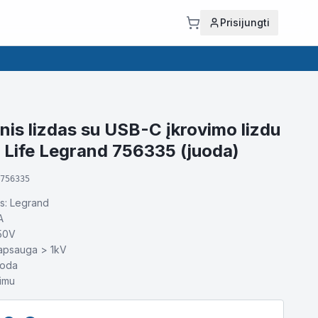
Prisijungti
inis lizdas su USB-C įkrovimo lizdu
 Life Legrand 756335 (juoda)
756335
s: Legrand
A
250V
 apsauga > 1kV
uoda
imu