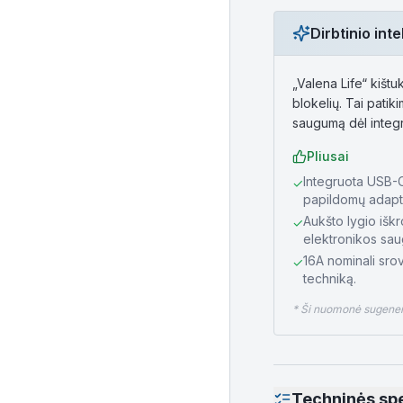
Dirbtinio in
„Valena Life“ kištu
blokelių. Tai patik
saugumą dėl integr
Pliusai
Integruota USB-C 
✓
papildomų adapte
Aukšto lygio iškr
✓
elektronikos sau
16A nominali srovė
✓
techniką.
* Ši nuomonė sugeneru
Techninės spe