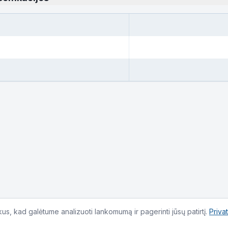
s, kad galėtume analizuoti lankomumą ir pagerinti jūsų patirtį.
Priva