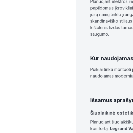
Planuojant elektros ins
papildomais įkroviklia
jūsų namų tinklo įrang
skandinaviško stiliaus
kištukinis lizdas tarn
saugumo.
Kur naudojama
Puikiai tinka montuoti
naudojamas moderniuo
Išsamus apraš
Šiuolaikinė esteti
Planuojant šiuolaikišku
komfortą.
Legrand Va