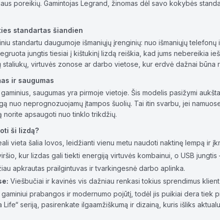
iaus poreikių. Gamintojas Legrand, žinomas dėl savo kokybės standart
ties standartas šiandien
u standartu daugumoje išmaniųjų įrenginių: nuo išmaniųjų telefonų ir
egruota jungtis tiesiai į kištukinį lizdą reiškia, kad jums nebereikia ieš
ų staliukų, virtuvės zonose ar darbo vietose, kur erdvė dažnai būna r
mas ir saugumas
s gaminius, saugumas yra pirmoje vietoje. Šis modelis pasižymi aukšt
angą nuo neprognozuojamų įtampos šuolių. Tai itin svarbu, jei namu
ą norite apsaugoti nuo tinklo trikdžių.
ti ši lizdą?
ali vieta šalia lovos, leidžianti vienu metu naudoti naktinę lempą ir įkr
viršio, kur lizdas gali tiekti energiją virtuvės kombainui, o USB jungtis
au apkrautas prailgintuvas ir tvarkingesnė darbo aplinka.
se:
Viešbučiai ir kavinės vis dažniau renkasi tokius sprendimus klient
gaminiui prabangos ir modernumo pojūtį, todėl jis puikiai dera tiek pri
Life“ seriją, pasirenkate ilgaamžiškumą ir dizainą, kuris išliks aktual