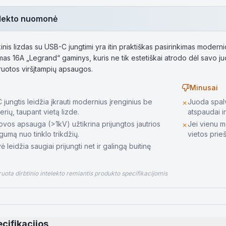
telekto nuomonė
kinis lizdas su USB-C jungtimi yra itin praktiškas pasirinkimas modern
imas 16A „Legrand“ gaminys, kuris ne tik estetiškai atrodo dėl savo j
uotos viršįtampių apsaugos.
Minusai
jungtis leidžia įkrauti modernius įrenginius be
Juoda spalva
✗
rių, taupant vietą lizde.
atspaudai ir
ovos apsauga (>1kV) užtikrina prijungtos jautrios
Jei vienu me
✗
gumą nuo tinklo trikdžių.
vietos prie
 leidžia saugiai prijungti net ir galingą buitinę
ota dirbtinio intelekto remiantis produkto specifikacijomis
cifikacijos