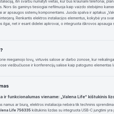
taliaciją, itin svarbu numatyti vietas, kur bus kraunami telefonai, plan
is. Nors šis gaminys tiesiogiai nefilmuoja kaip vaizdo stebėjimo kamera
ai ar apsaugos sistemų komponentams. Juoda spalva ir aptakus „Valena Li
 interjerą. Renkantis elektros instaliacijos elementus, kokybė yra sv
aus ilgai, net ir esant didelei apkrovai, o integruota iškrovos apsau
s?
 prie miegamojo lovų, virtuvės salose ar darbo zonose, kur reikalinga
se viešbučiuose ir konferencijų salėse kaip patogumo elementas l
ymas
ka ir funkcionalumas viename: „Valena Life“ kištukinis liz
s namus ar biurą, elektros instaliacija nebėra tik techninis sprendimas –
lena Life 756335
kištukinis lizdas su integruota USB-C jungtimi yra