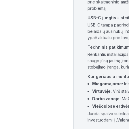
prie skaitmeninio amž
problemą.
USB-C jungtis – atei
USB-C tampa pagrindini
belaidžių ausinukų. Int
ypač aktualu prie lov
Techninis patikimu
Renkantis instaliacijo
saugo jūsų jautrią įr
stebėjimo įranga, kuri
Kur geriausia montuo
Miegamajame:
Ide
Virtuvėje:
Virš stal
Darbo zonoje:
Maži
Viešosiose erdvė
Juoda spalva suteikia 
Investuodami į „Valena 