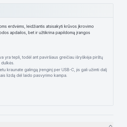
ioms erdvėms, leidžiantis atsisakyti krūvos įkrovimo
uodos apdailos, bet ir užtikrina papildomą įrangos
 yra tepli, todėl ant paviršiaus greičiau išryškėja pirštų
 dulkės.
tu kraunate galingą įrenginį per USB-C, jis gali užimti dalį
šais lizdą dėl laido pasvyrimo kampa.