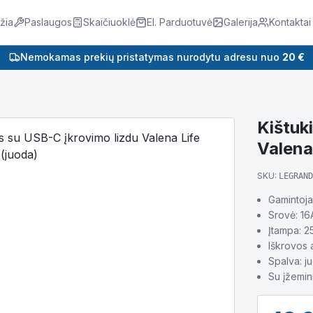
žia
Paslaugos
Skaičiuoklė
El. Parduotuvė
Galerija
Kontaktai
Nemokamas prekių pristatymas nurodytu adresu nuo
20 €
Kištuk
Valena
SKU:
LEGRAND
Gamintoja
Srovė: 16
Įtampa: 
Iškrovos
Spalva: j
Su įžemin