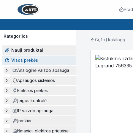
Prad
Kategorijos
Grįžti į katalogą
Nauji produktai
Visos prekės
Analoginė vaizdo apsauga
Apsaugos sistemos
Elektros prekės
Įeigos kontrolė
IP vaizdo apsauga
Įrankiai
Išmanieji elektros prietaisai