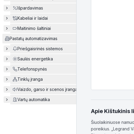
Išpardavimas
Kabeliai ir laidai
Maitinimo šaltiniai
Pastatų automatizavimas
Priešgaisrinės sistemos
Saulės energetika
Telefonspynės
Tinklų įranga
Vaizdo, garso ir scenos įranga
Vartų automatika
Apie
Kištukinis 
Šiuolaikiniuose namuos
poreikius. „Legrand V