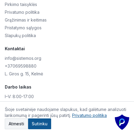
Pirkimo taisyklės
Privatumo politika
Grąžinimas ir keitimas
Pristatymo sąlygos
Slapukų politika
Kontaktai
info@sistemos.org
+37069598880
L. Giros g. 15, Kelmė
Darbo laikas
I–V:
8:00-17:00
VI–VII:
Nedirbame
Šioje svetainėje naudojame slapukus, kad galėtume analizuoti
lankomumą ir pagerinti jūsų patirtį.
Privatumo politika
©
2026
Skaitmeninė AKIS. Visos teisės saugomos.
Atmesti
Sutinku