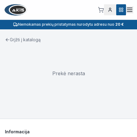
Nemokamas prekių pristatymas nurodytu adresu nuo
20 €
Grįžti į katalogą
Prekė nerasta
Informacija