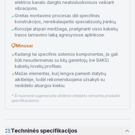
elektros kanalo dangtis neatsisluoksniuos veikiant
vibracijoms.
Greitas montavimo procesas dėl specifinės
✓
konstrukcijos, nereikalaujantis specializuotų įrankių.
Korozijai atspari medžiaga, prailginanti visos kabelių
✓
trasos tarnavimo laiką agresyviose aplinkose.
Minusai
Kadangi tai specifinis sistemos komponentas, jis gali
✗
būti nesuderinamas su kitų gamintojų (ne BAKS)
kabelių lovelių profiliais.
Mažas elementas, kurį lengva pamesti statybų
✗
aikštelėje, todėl rekomenduojama užsakyti su
nedideliu atsargos kiekiu.
* Ši nuomonė sugeneruota dirbtinio intelekto remiantis produkto
specifikacijomis
Techninės specifikacijos