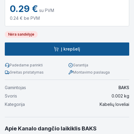
0.29
€
su PVM
0.24
€ be PVM
Nėra sandėlyje
Į krepšelį
Padedame parinkti
Garantija
Greitas pristatymas
Montavimo paslauga
Gamintojas
BAKS
Svoris
0.002
kg
Kategorija
Kabelių loveliai
Apie
Kanalo dangčio laikiklis BAKS