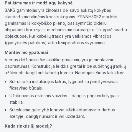
Patikimumas ir medžiagų kokybė
BAKS gamintojas yra žinomas dėl savo aukštų kokybės
standartų metalinėms konstrukcijoms. ZPNNH30E2 modelis
gaminamas iš kokybiško plieno, pasižyminčio dideliu
atsparumu korozijai ir mechaniniam nuovargiui. Tai ypač svarbu
objektuose, kur kabelių trasos yra veikiamos vibracijos
(gamybinės patalpos) arba temperatūros svyravimų.
Montavimo ypatumai
Vienas didžiausių šio laikiklio privalumų yra jo montavimo
paprastumas. Konstrukcija leidžia greitai ir be sudėtingų įrankių
užfiksuoti dangtį ant kabelių lovelio. Naudojant šiuos laikiklius:
Sutrumpėja instaliacijos laikas, lyginant su primityvesniais
fiksavimo būdais.
Užtikrinamas estetinis vaizdas – dangtis priglunda lygiai ir
stabiliai.
Suteikiama galimybė lengvai atlikti aptarnavimo darbus
ateityje, dangtį nuimant ir vėl uždedant.
Kada rinktis šį modelį?