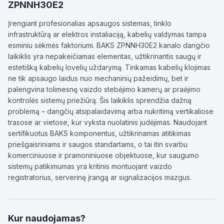
ZPNNH30E2
Įrengiant profesionalias apsaugos sistemas, tinklo
infrastruktūrą ar elektros instaliaciją, kabelių valdymas tampa
esminiu sėkmės faktoriumi. BAKS ZPNNH30E2 kanalo dangčio
laikiklis yra nepakeičiamas elementas, užtikrinantis saugų ir
estetišką kabelių lovelių uždarymą. Tinkamas kabelių klojimas
ne tik apsaugo laidus nuo mechaninių pažeidimų, bet ir
palengvina tolimesnę vaizdo stebėjimo kamerų ar praėjimo
kontrolės sistemų priežiūrą. Šis laikiklis sprendžia dažną
problemą – dangčių atsipalaidavimą arba nukritimą vertikaliose
trasose ar vietose, kur vyksta nuolatinis judėjimas. Naudojant
sertifikuotus BAKS komponentus, užtikrinamas atitikimas
priešgaisriniams ir saugos standartams, o tai itin svarbu
komerciniuose ir pramoniniuose objektuose, kur saugumo
sistemų patikimumas yra kritinis montuojant vaizdo
registratorius, serverinę įrangą ar signalizacijos mazgus.
Kur naudojamas?