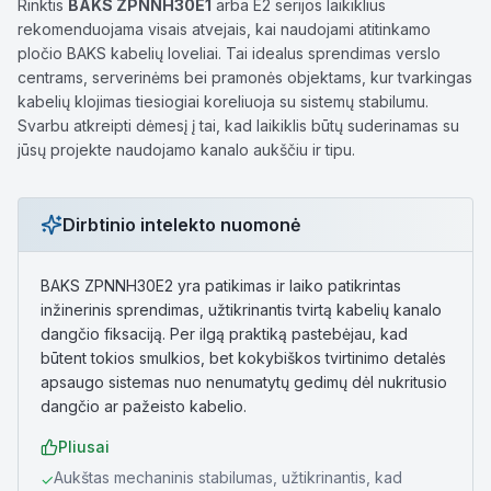
Rinktis
BAKS ZPNNH30E1
arba E2 serijos laikiklius
rekomenduojama visais atvejais, kai naudojami atitinkamo
pločio BAKS kabelių loveliai. Tai idealus sprendimas verslo
centrams, serverinėms bei pramonės objektams, kur tvarkingas
kabelių klojimas tiesiogiai koreliuoja su sistemų stabilumu.
Svarbu atkreipti dėmesį į tai, kad laikiklis būtų suderinamas su
jūsų projekte naudojamo kanalo aukščiu ir tipu.
Dirbtinio intelekto nuomonė
BAKS ZPNNH30E2 yra patikimas ir laiko patikrintas
inžinerinis sprendimas, užtikrinantis tvirtą kabelių kanalo
dangčio fiksaciją. Per ilgą praktiką pastebėjau, kad
būtent tokios smulkios, bet kokybiškos tvirtinimo detalės
apsaugo sistemas nuo nenumatytų gedimų dėl nukritusio
dangčio ar pažeisto kabelio.
Pliusai
Aukštas mechaninis stabilumas, užtikrinantis, kad
✓