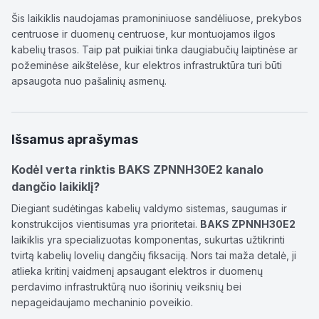
Šis laikiklis naudojamas pramoniniuose sandėliuose, prekybos
centruose ir duomenų centruose, kur montuojamos ilgos
kabelių trasos. Taip pat puikiai tinka daugiabučių laiptinėse ar
požeminėse aikštelėse, kur elektros infrastruktūra turi būti
apsaugota nuo pašalinių asmenų.
Išsamus aprašymas
Kodėl verta rinktis BAKS ZPNNH30E2 kanalo
dangčio laikiklį?
Diegiant sudėtingas kabelių valdymo sistemas, saugumas ir
konstrukcijos vientisumas yra prioritetai.
BAKS ZPNNH30E2
laikiklis yra specializuotas komponentas, sukurtas užtikrinti
tvirtą kabelių lovelių dangčių fiksaciją. Nors tai maža detalė, ji
atlieka kritinį vaidmenį apsaugant elektros ir duomenų
perdavimo infrastruktūrą nuo išorinių veiksnių bei
nepageidaujamo mechaninio poveikio.