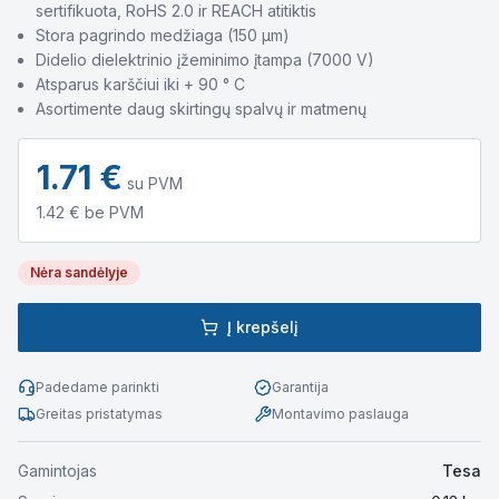
sertifikuota, RoHS 2.0 ir REACH atitiktis
Stora pagrindo medžiaga (150 μm)
Didelio dielektrinio įžeminimo įtampa (7000 V)
Atsparus karščiui iki + 90 ° C
Asortimente daug skirtingų spalvų ir matmenų
1.71
€
su PVM
1.42
€ be PVM
Nėra sandėlyje
Į krepšelį
Padedame parinkti
Garantija
Greitas pristatymas
Montavimo paslauga
Gamintojas
Tesa