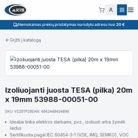
Nemokamas prekių pristatymas nurodytu adresu nuo
20 €
Grįžti į katalogą
Izoliuojanti juosta TESA (pilka) 20m
x 19mm 53988-00051-00
SKU:
EAN:
VIZOTP20
4042448434890
Idealiai tinka elektros darbams, pvz., izoliuoti arba žymėti
laidus
Sertifikuota pagal IEC 60454-3-1 (VDE, IMQ, SEMKO), VOC