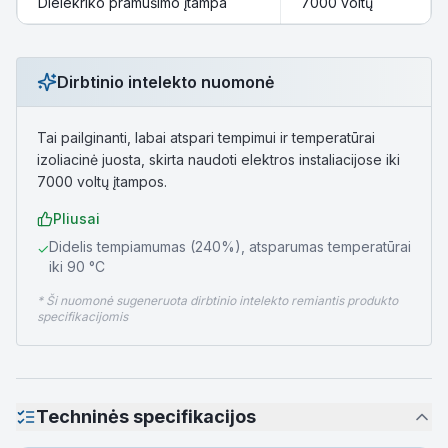
Dielekriko pramušimo įtampa
7000 voltų
Dirbtinio intelekto nuomonė
Tai pailginanti, labai atspari tempimui ir temperatūrai
izoliacinė juosta, skirta naudoti elektros instaliacijose iki
7000 voltų įtampos.
Pliusai
Didelis tempiamumas (240%), atsparumas temperatūrai
✓
iki 90 °C
* Ši nuomonė sugeneruota dirbtinio intelekto remiantis produkto
specifikacijomis
Techninės specifikacijos