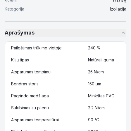
Svoris
0.13
kg
Kategorija
Izoliacija
Aprašymas
Pailgėjimas trūkimo vietoje
240 %
Klijų tipas
Natūrali guma
Atsparumas tempimui
25 N/cm
Bendras storis
150 µm
Pagrindo medžiaga
Minkštas PVC
Sukibimas su plienu
2.2 N/cm
Atsparumas temperatūrai
90 °C