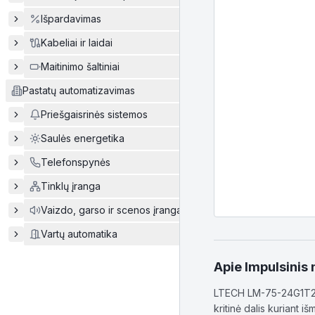
Išpardavimas
Kabeliai ir laidai
Maitinimo šaltiniai
Pastatų automatizavimas
Priešgaisrinės sistemos
Saulės energetika
Telefonspynės
Tinklų įranga
Vaizdo, garso ir scenos įranga
Vartų automatika
Apie
Impulsinis
LTECH LM-75-24G1T2 yr
kritinė dalis kuriant