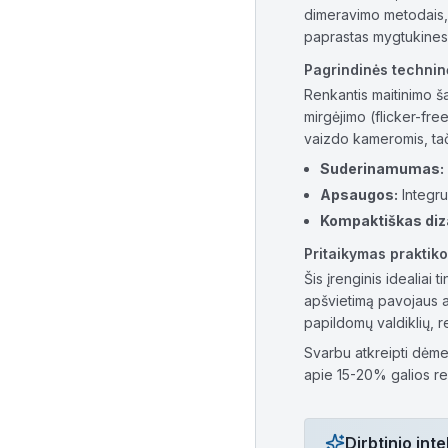
dimeravimo metodais, t
paprastas mygtukines 
Pagrindinės technin
Renkantis maitinimo š
mirgėjimo (flicker-fre
vaizdo kameromis, tač
Suderinamumas:
Apsaugos:
Integru
Kompaktiškas diz
Pritaikymas praktiko
Šis įrenginis idealiai
apšvietimą pavojaus a
papildomų valdiklių, r
Svarbu atkreipti dėme
apie 15-20% galios re
Dirbtinio in