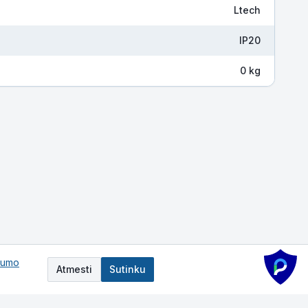
Ltech
IP20
0 kg
tumo
Atmesti
Sutinku