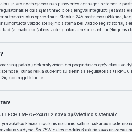
talpų, jis yra neatsiejamas nuo pilnavertės apsaugos sistemos ir pa
guliatoriais leidžia šį maitinimo bloką lengvai integruoti į esamas elek
per automatizuotus sprendimus. Stabilus 24V maitinimas užtikrina, ka
 sumontuota vaizdo stebėjimo sistema bei vaizdo registratoriai, siek
 kad šis maitinimo šaltinis veiks patikimai net ir esant sudėtingoms 
s?
r komercinių patalpų dekoratyviniam bei pagrindiniam apšvietimui val
istemose, kurias reikia suderinti su sieniniais reguliatoriais (TRIAC)
žių kamerų jutikliuose.
ymas
is LTECH LM-75-24G1T2 savo apšvietimo sistemai?
a aukštos klasės impulsinis maitinimo šaltinis, sukurtas modernioms 
lankstaus valdymo. Šis 75W galios modulis išsiskiria savo universalum