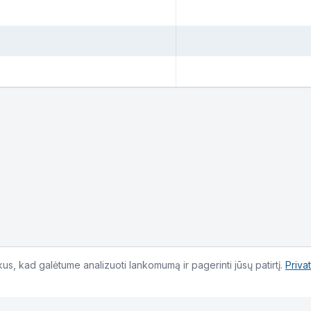
s, kad galėtume analizuoti lankomumą ir pagerinti jūsų patirtį.
Priva