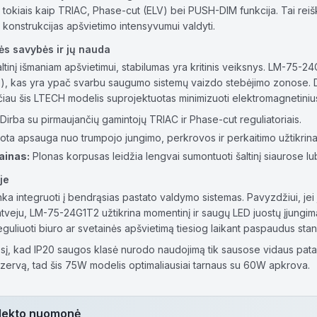
okiais kaip TRIAC, Phase-cut (ELV) bei PUSH-DIM funkcija. Tai reiškia
konstrukcijas apšvietimo intensyvumui valdyti.
ės savybės ir jų nauda
altinį išmaniam apšvietimui, stabilumas yra kritinis veiksnys. LM-75
e), kas yra ypač svarbu saugumo sistemų vaizdo stebėjimo zonose. Daž
iau šis LTECH modelis suprojektuotas minimizuoti elektromagnetinius
Dirba su pirmaujančių gamintojų TRIAC ir Phase-cut reguliatoriais.
ota apsauga nuo trumpojo jungimo, perkrovos ir perkaitimo užtikrin
ainas:
Plonas korpusas leidžia lengvai sumontuoti šaltinį siaurose lu
je
 tinka integruoti į bendrąsias pastato valdymo sistemas. Pavyzdžiui, jei
tveju, LM-75-24G1T2 užtikrina momentinį ir saugų LED juostų įjungimą
eguliuoti biuro ar svetainės apšvietimą tiesiog laikant paspaudus sta
sį, kad IP20 saugos klasė nurodo naudojimą tik sausose vidaus pata
zervą, tad šis 75W modelis optimaliausiai tarnaus su 60W apkrova.
telekto nuomonė