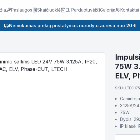
žia
Paslaugos
Skaičiuoklė
El. Parduotuvė
Galerija
Kontaktai
Nemokamas prekių pristatymas nurodytu adresu nuo
20 €
Impuls
75W 3.
ELV, 
SKU:
LTECH75
Gamintoja
3.125A/2
75W
Dydis: 2
IP klasė: 