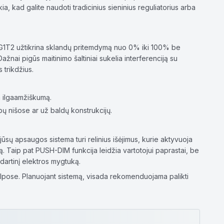
, kad galite naudoti tradicinius sieninius reguliatorius arba
-24G1T2 užtikrina sklandų pritemdymą nuo 0% iki 100% be
nai pigūs maitinimo šaltiniai sukelia interferenciją su
 trikdžius.
a ilgaamžiškumą.
bų nišose ar už baldų konstrukcijų.
 jūsų apsaugos sistema turi relinius išėjimus, kurie aktyvuoja
. Taip pat PUSH-DIM funkcija leidžia vartotojui paprastai, be
ndartinį elektros mygtuką.
lpose. Planuojant sistemą, visada rekomenduojama palikti