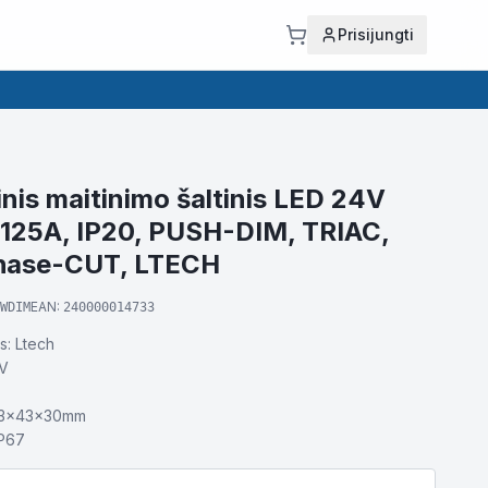
Prisijungti
inis maitinimo šaltinis LED 24V
125A, IP20, PUSH-DIM, TRIAC,
Phase-CUT, LTECH
EAN:
WDIM
240000014733
s: Ltech
4V
93×43×30mm
IP67