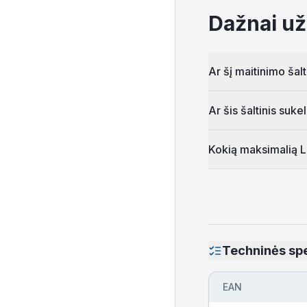
Dažnai už
Ar šį maitinimo šal
Ar šis šaltinis suk
Kokią maksimalią LE
Techninės spe
EAN