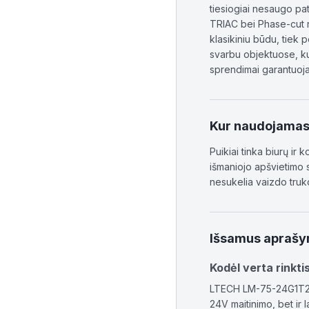
tiesiogiai nesaugo pa
TRIAC bei Phase-cut re
klasikiniu būdu, tiek 
svarbu objektuose, kur
sprendimai garantuoja,
Kur naudojama
Puikiai tinka biurų i
išmaniojo apšvietimo s
nesukelia vaizdo trukd
Išsamus apraš
Kodėl verta rinkt
LTECH LM-75-24G1T2 yr
24V maitinimo, bet ir 