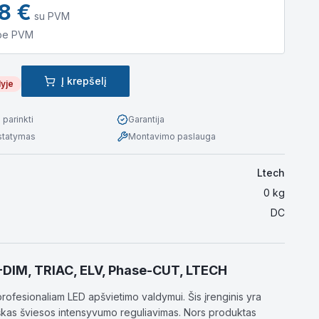
78
€
su PVM
be PVM
Į krepšelį
lyje
parinkti
Garantija
istatymas
Montavimo paslauga
Ltech
0
kg
DC
H-DIM, TRIAC, ELV, Phase-CUT, LTECH
rofesionaliam LED apšvietimo valdymui. Šis įrenginis yra
ziškas šviesos intensyvumo reguliavimas. Nors produktas