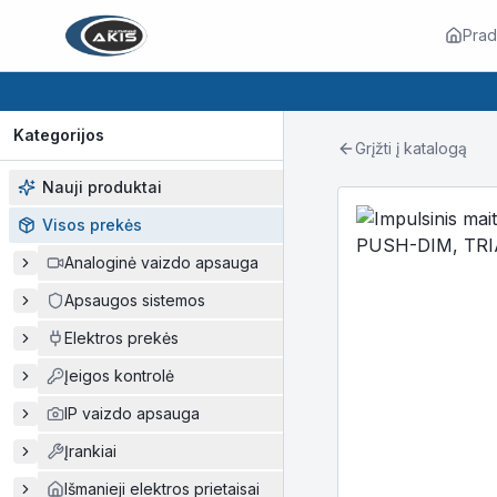
Prad
Kategorijos
Grįžti į katalogą
Nauji produktai
Visos prekės
Analoginė vaizdo apsauga
Apsaugos sistemos
Elektros prekės
Įeigos kontrolė
IP vaizdo apsauga
Įrankiai
Išmanieji elektros prietaisai