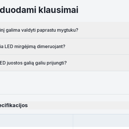
duodami klausimai
tinį galima valdyti paprastu mygtuku?
elia LED mirgėjimą dimeruojant?
D juostos galią galiu prijungti?
cifikacijos