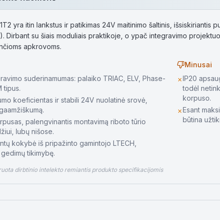
yra itin lankstus ir patikimas 24V maitinimo šaltinis, išsiskiriantis
Dirbant su šiais moduliais praktikoje, o ypač integravimo projektuose
ančioms apkrovoms.
Minusai
eravimo suderinamumas: palaiko TRIAC, ELV, Phase-
IP20 apsaug
✗
 tipus.
todėl neti
korpuso.
o koeficientas ir stabili 24V nuolatinė srovė,
ilgaamžiškumą.
Esant maksi
✗
būtina užtik
pusas, palengvinantis montavimą riboto tūrio
iui, lubų nišose.
tų kokybė iš pripažinto gamintojo LTECH,
ą gedimų tikimybę.
ota dirbtinio intelekto remiantis produkto specifikacijomis