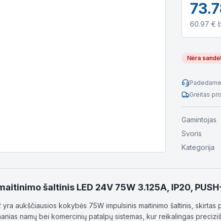
73.
60.97
€ 
Nėra sandė
Padedame 
Greitas pr
Gamintojas
Svoris
Kategorija
 maitinimo šaltinis LED 24V 75W 3.125A, IP20, PUS
a aukščiausios kokybės 75W impulsinis maitinimo šaltinis, skirtas p
 išmanias namų bei komercinių patalpų sistemas, kur reikalingas preci