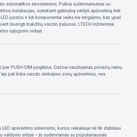
stato automatikos ekosistemos. Puikus suderinamumas su
tros instaliacijas, suteikiant galimybę valdyti apšvietimą tiek
d LED juostos ir kiti komponentai veiks be mirgėjimo, kas ypač
iant išvengti trukdžių vaizdo įrašuose. LTECH inžineriniai
darbo sąlygoms viduje.
dyti per PUSH-DIM jungiklius. Dažnai naudojamas privačių namų
. Taip pat tinka vaizdo stebėjimo zonų apšvietimui, nes
LED apšvietimo sistemoms, kurios reikalauja ne tik stabilaus
u valdymo srityje – jis suderinamas su populiariausiais