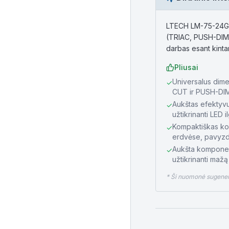
LTECH LM-75-24G1T2 
(TRIAC, PUSH-DIM). 
darbas esant kint
Pliusai
Universalus dim
✓
CUT ir PUSH-DIM
Aukštas efektyvum
✓
užtikrinanti LED 
Kompaktiškas kor
✓
erdvėse, pavyzdž
Aukšta komponen
✓
užtikrinanti maž
* Ši nuomonė sugeneru