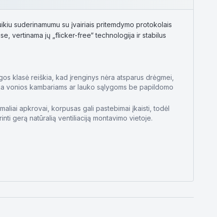
 puikiu suderinamumu su įvairiais pritemdymo protokolais
, vertinama jų „flicker-free“ technologija ir stabilus
os klasė reiškia, kad įrenginys nėra atsparus drėgmei,
nka vonios kambariams ar lauko sąlygoms be papildomo
maliai apkrovai, korpusas gali pastebimai įkaisti, todėl
rinti gerą natūralią ventiliaciją montavimo vietoje.