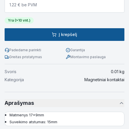
1.22
€ be PVM
Yra (>10 vnt.)
Į krepšelį
Padedame parinkti
Garantija
Greitas pristatymas
Montavimo paslauga
Svoris
0.01
kg
Kategorija
Magnetiniai kontaktai
Aprašymas
Matmenys 17x9mm
Suveikimo atstumas: 15mm