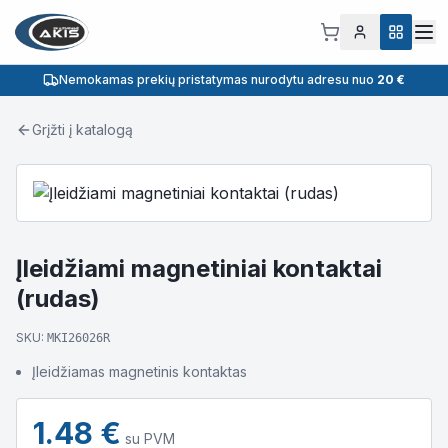
Nemokamas prekių pristatymas nurodytu adresu nuo
20 €
Grįžti į katalogą
Įleidžiami magnetiniai kontaktai
(rudas)
SKU:
MKI26026R
Įleidžiamas magnetinis kontaktas
1.48
€
su PVM