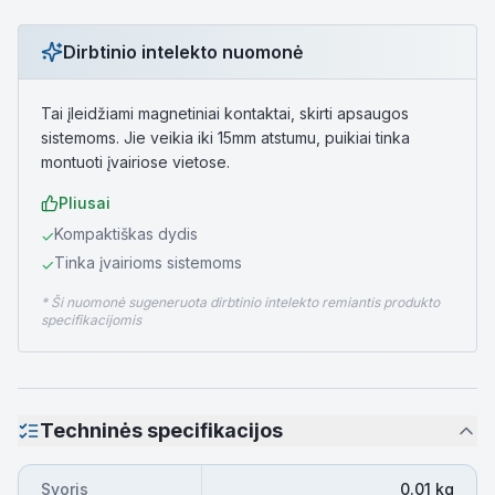
Dirbtinio intelekto nuomonė
Tai įleidžiami magnetiniai kontaktai, skirti apsaugos
sistemoms. Jie veikia iki 15mm atstumu, puikiai tinka
montuoti įvairiose vietose.
Pliusai
Kompaktiškas dydis
✓
Tinka įvairioms sistemoms
✓
* Ši nuomonė sugeneruota dirbtinio intelekto remiantis produkto
specifikacijomis
Techninės specifikacijos
Svoris
0.01 kg