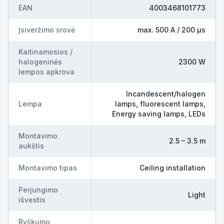
EAN
4003468101773
Įsiveržimo srovė
max. 500 A / 200 µs
Kaitinamosios /
halogeninės
2300 W
lempos apkrova
Incandescent/halogen
Lempa
lamps, fluorescent lamps,
Energy saving lamps, LEDs
Montavimo
2.5 – 3.5 m
aukštis
Montavimo tipas
Ceiling installation
Perjungimo
Light
išvestis
Ryškumo