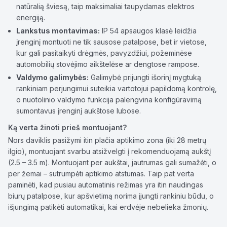
natūralią šviesą, taip maksimaliai taupydamas elektros
energiją.
Lankstus montavimas:
IP 54 apsaugos klasė leidžia
įrenginį montuoti ne tik sausose patalpose, bet ir vietose,
kur gali pasitaikyti drėgmės, pavyzdžiui, požeminėse
automobilių stovėjimo aikštelėse ar dengtose rampose.
Valdymo galimybės:
Galimybė prijungti išorinį mygtuką
rankiniam perjungimui suteikia vartotojui papildomą kontrolę,
o nuotolinio valdymo funkcija palengvina konfigūravimą
sumontavus įrenginį aukštose lubose.
Ką verta žinoti prieš montuojant?
Nors daviklis pasižymi itin plačia aptikimo zona (iki 28 metrų
ilgio), montuojant svarbu atsižvelgti į rekomenduojamą aukštį
(2.5 – 3.5 m). Montuojant per aukštai, jautrumas gali sumažėti, o
per žemai – sutrumpėti aptikimo atstumas. Taip pat verta
paminėti, kad pusiau automatinis režimas yra itin naudingas
biurų patalpose, kur apšvietimą norima įjungti rankiniu būdu, o
išjungimą patikėti automatikai, kai erdvėje nebelieka žmonių.