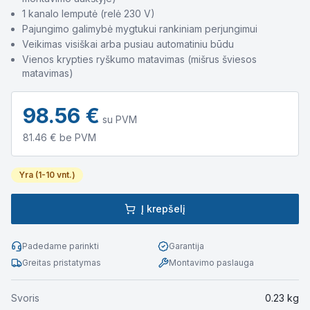
1 kanalo lemputė (relė 230 V)
Pajungimo galimybė mygtukui rankiniam perjungimui
Veikimas visiškai arba pusiau automatiniu būdu
Vienos krypties ryškumo matavimas (mišrus šviesos
matavimas)
98.56
€
su PVM
81.46
€ be PVM
Yra (1-10 vnt.)
Į krepšelį
Padedame parinkti
Garantija
Greitas pristatymas
Montavimo paslauga
Svoris
0.23
kg