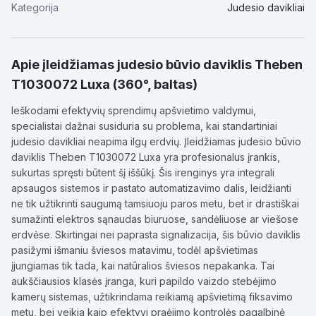
Kategorija
Judesio davikliai
Apie
įleidžiamas judesio būvio daviklis Theben
T1030072 Luxa (360°, baltas)
Ieškodami efektyvių sprendimų apšvietimo valdymui,
specialistai dažnai susiduria su problema, kai standartiniai
judesio davikliai neapima ilgų erdvių. Įleidžiamas judesio būvio
daviklis Theben T1030072 Luxa yra profesionalus įrankis,
sukurtas spręsti būtent šį iššūkį. Šis irenginys yra integrali
apsaugos sistemos ir pastato automatizavimo dalis, leidžianti
ne tik užtikrinti saugumą tamsiuoju paros metu, bet ir drastiškai
sumažinti elektros sąnaudas biuruose, sandėliuose ar viešose
erdvėse. Skirtingai nei paprasta signalizacija, šis būvio daviklis
pasižymi išmaniu šviesos matavimu, todėl apšvietimas
įjungiamas tik tada, kai natūralios šviesos nepakanka. Tai
aukščiausios klasės įranga, kuri papildo vaizdo stebėjimo
kamerų sistemas, užtikrindama reikiamą apšvietimą fiksavimo
metu, bei veikia kaip efektyvi praėjimo kontrolės pagalbinė