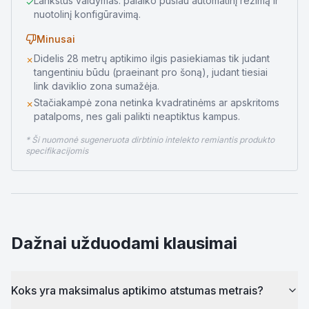
Lankstus valdymas: palaiko pusiau automatinį režimą ir
✓
nuotolinį konfigūravimą.
Minusai
Didelis 28 metrų aptikimo ilgis pasiekiamas tik judant
✗
tangentiniu būdu (praeinant pro šoną), judant tiesiai
link daviklio zona sumažėja.
Stačiakampė zona netinka kvadratinėms ar apskritoms
✗
patalpoms, nes gali palikti neaptiktus kampus.
* Ši nuomonė sugeneruota dirbtinio intelekto remiantis produkto
specifikacijomis
Dažnai užduodami klausimai
Koks yra maksimalus aptikimo atstumas metrais?