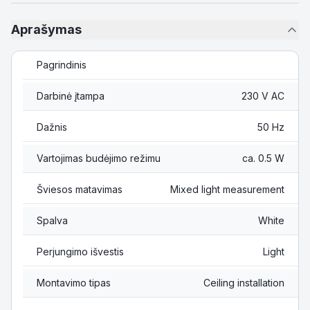
Aprašymas
Pagrindinis
Darbinė įtampa
230 V AC
Dažnis
50 Hz
Vartojimas budėjimo režimu
ca. 0.5 W
Šviesos matavimas
Mixed light measurement
Spalva
White
Perjungimo išvestis
Light
Montavimo tipas
Ceiling installation