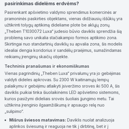
pasirinkimas didelėms erdvėms?
Pasirenkant apšvietimo valdymo sprendimus komercinės ar
pramoninės paskirties objektams, vienas didžiausių iššūkių yra
užtikrinti tolygų aptikimą dideliame plote be aklųjų zonų.
„Theben T1030072 Luxa“ judesio būvio daviklis sprendžia šią
problemą savo unikalia stačiakampio formos aptikimo zona.
Skirtingai nuo standartinių daviklių su apvalia zona, šis modelis
idealiai dengia koridorius ir sandėlių praėjimus, sumažindamas
reikiamų įrenginių skaičių objekte.
Techninis pranašumas ir ekonomiškumas
Vienas pagrindinių „Theben Luxa“ privalumų yra jo gebėjimas
valdyti dideles apkrovas. Su 2300 W kaitinamųjų lempų
palaikymu ir gebėjimu atlaikyti įsiveržimo sroves iki 500 A, šis
daviklis puikiai tinka šiuolaikinėms LED apšvietimo sistemoms,
kurios pasižymi dideliais srovės šuoliais įjungimo metu. Tai
užtikrina įrenginio ilgaamžiškumą ir apsaugo relę nuo
„sulipimo“.
Mišrus šviesos matavimas:
Daviklis nuolat analizuoja
aplinkos šviesumą ir reaguoja ne tik į dirbtinę, bet ir į