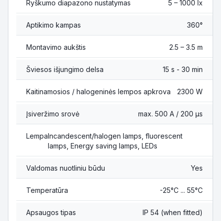
Ryškumo diapazono nustatymas
5 – 1000 lx
Aptikimo kampas
360°
Montavimo aukštis
2.5 – 3.5 m
Šviesos išjungimo delsa
15 s - 30 min
Kaitinamosios / halogeninės lempos apkrova
2300 W
Įsiveržimo srovė
max. 500 A / 200 µs
Lempa
Incandescent/halogen lamps, fluorescent
lamps, Energy saving lamps, LEDs
Valdomas nuotliniu būdu
Yes
Temperatūra
-25°C ... 55°C
Apsaugos tipas
IP 54 (when fitted)