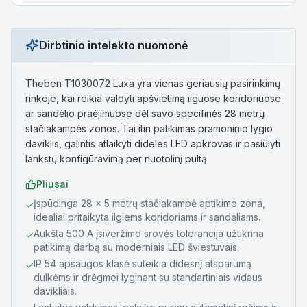
Dirbtinio intelekto nuomonė
Theben T1030072 Luxa yra vienas geriausių pasirinkimų
rinkoje, kai reikia valdyti apšvietimą ilguose koridoriuose
ar sandėlio praėjimuose dėl savo specifinės 28 metrų
stačiakampės zonos. Tai itin patikimas pramoninio lygio
daviklis, galintis atlaikyti dideles LED apkrovas ir pasiūlyti
lankstų konfigūravimą per nuotolinį pultą.
Pliusai
Įspūdinga 28 x 5 metrų stačiakampė aptikimo zona,
✓
idealiai pritaikyta ilgiems koridoriams ir sandėliams.
Aukšta 500 A įsiveržimo srovės tolerancija užtikrina
✓
patikimą darbą su moderniais LED šviestuvais.
IP 54 apsaugos klasė suteikia didesnį atsparumą
✓
dulkėms ir drėgmei lyginant su standartiniais vidaus
davikliais.