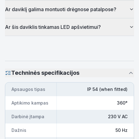
Ar daviklį galima montuoti drėgnose patalpose?
Ar šis daviklis tinkamas LED apšvietimui?
Techninės specifikacijos
Apsaugos tipas
IP 54 (when fitted)
Aptikimo kampas
360°
Darbinė įtampa
230 V AC
Dažnis
50 Hz