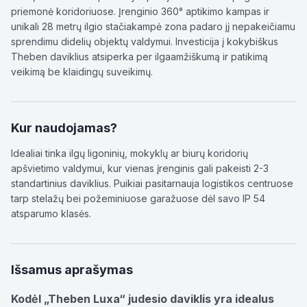
priemonė koridoriuose. Įrenginio 360° aptikimo kampas ir
unikali 28 metrų ilgio stačiakampė zona padaro jį nepakeičiamu
sprendimu didelių objektų valdymui. Investicija į kokybiškus
Theben daviklius atsiperka per ilgaamžiškumą ir patikimą
veikimą be klaidingų suveikimų.
Kur naudojamas?
Idealiai tinka ilgų ligoninių, mokyklų ar biurų koridorių
apšvietimo valdymui, kur vienas įrenginis gali pakeisti 2-3
standartinius daviklius. Puikiai pasitarnauja logistikos centruose
tarp stelažų bei požeminiuose garažuose dėl savo IP 54
atsparumo klasės.
Išsamus aprašymas
Kodėl „Theben Luxa“ judesio daviklis yra idealus