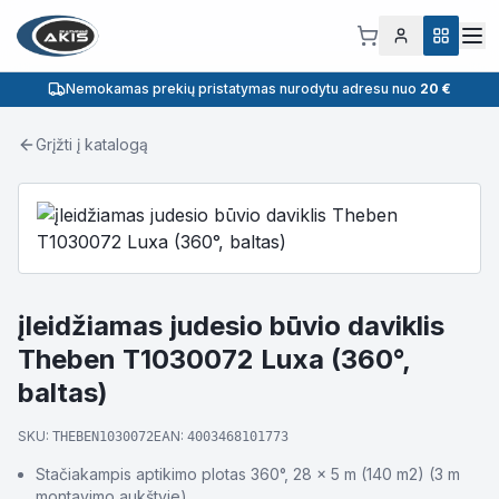
Nemokamas prekių pristatymas nurodytu adresu nuo
20 €
Grįžti į katalogą
įleidžiamas judesio būvio daviklis
Theben T1030072 Luxa (360°,
baltas)
SKU:
EAN:
THEBEN1030072
4003468101773
Stačiakampis aptikimo plotas 360°, 28 x 5 m (140 m2) (3 m
montavimo aukštyje)