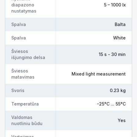
diapazono
5 – 1000 lx
nustatymas
Spalva
Balta
Spalva
White
Šviesos
15 s - 30 min
išjungimo delsa
Šviesos
Mixed light measurement
matavimas
Svoris
0.23 kg
Temperatūra
-25°C ... 55°C
Valdomas
Yes
nuotliniu būdu
Vartojimas