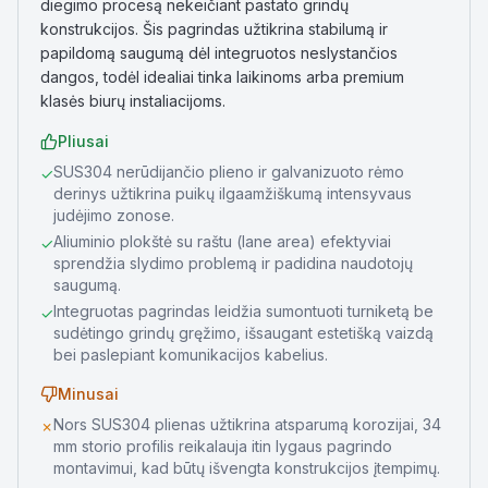
diegimo procesą nekeičiant pastato grindų
konstrukcijos. Šis pagrindas užtikrina stabilumą ir
papildomą saugumą dėl integruotos neslystančios
dangos, todėl idealiai tinka laikinoms arba premium
klasės biurų instaliacijoms.
Pliusai
SUS304 nerūdijančio plieno ir galvanizuoto rėmo
✓
derinys užtikrina puikų ilgaamžiškumą intensyvaus
judėjimo zonose.
Aliuminio plokštė su raštu (lane area) efektyviai
✓
sprendžia slydimo problemą ir padidina naudotojų
saugumą.
Integruotas pagrindas leidžia sumontuoti turniketą be
✓
sudėtingo grindų gręžimo, išsaugant estetišką vaizdą
bei paslepiant komunikacijos kabelius.
Minusai
Nors SUS304 plienas užtikrina atsparumą korozijai, 34
✗
mm storio profilis reikalauja itin lygaus pagrindo
montavimui, kad būtų išvengta konstrukcijos įtempimų.