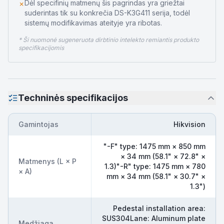
Dėl specifinių matmenų šis pagrindas yra griežtai
✗
suderintas tik su konkrečia DS-K3G411 serija, todėl
sistemų modifikavimas ateityje yra ribotas.
* Ši nuomonė sugeneruota dirbtinio intelekto remiantis produkto
specifikacijomis
Techninės specifikacijos
Gamintojas
Hikvision
"-F" type: 1475 mm × 850 mm
× 34 mm (58.1" × 72.8" ×
Matmenys (L × P
1.3)"-R" type: 1475 mm × 780
× A)
mm × 34 mm (58.1" × 30.7" ×
1.3")
Pedestal installation area:
SUS304Lane: Aluminum plate
Medžiaga