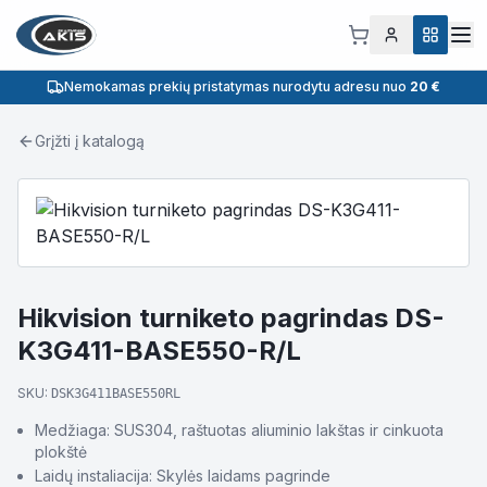
Nemokamas prekių pristatymas nurodytu adresu nuo
20 €
Grįžti į katalogą
Hikvision turniketo pagrindas DS-
K3G411-BASE550-R/L
SKU:
DSK3G411BASE550RL
Medžiaga: SUS304, raštuotas aliuminio lakštas ir cinkuota
plokštė
Laidų instaliacija: Skylės laidams pagrinde