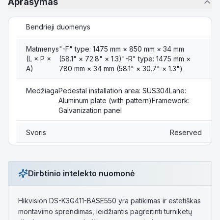
Aprašymas
Bendrieji duomenys
Matmenys
"-F" type: 1475 mm × 850 mm × 34 mm
(L × P ×
(58.1" × 72.8" × 1.3)"-R" type: 1475 mm ×
A)
780 mm × 34 mm (58.1" × 30.7" × 1.3")
Medžiaga
Pedestal installation area: SUS304Lane:
Aluminum plate (with pattern)Framework:
Galvanization panel
Svoris
Reserved
Dirbtinio intelekto nuomonė
Hikvision DS-K3G411-BASE550 yra patikimas ir estetiškas
montavimo sprendimas, leidžiantis pagreitinti turniketų