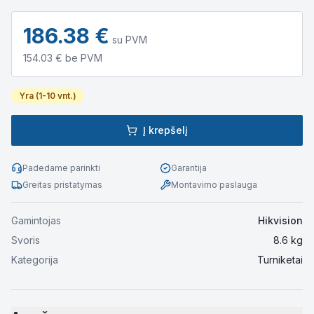
186.38
€
su PVM
154.03
€ be PVM
Yra (1-10 vnt.)
Į krepšelį
Padedame parinkti
Garantija
Greitas pristatymas
Montavimo paslauga
Gamintojas
Hikvision
Svoris
8.6
kg
Kategorija
Turniketai