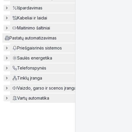
Išpardavimas
Kabeliai ir laidai
Maitinimo šaltiniai
Pastatų automatizavimas
Priešgaisrinės sistemos
Saulės energetika
Telefonspynės
Tinklų įranga
Vaizdo, garso ir scenos įranga
Vartų automatika