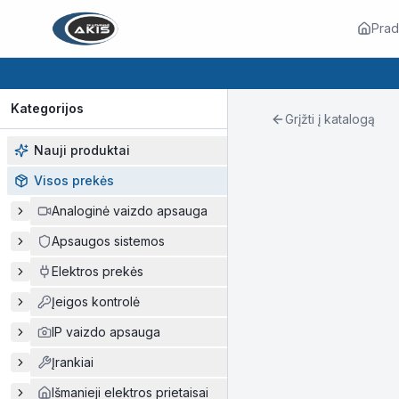
Prad
Kategorijos
Grįžti į katalogą
Nauji produktai
Visos prekės
Analoginė vaizdo apsauga
Apsaugos sistemos
Elektros prekės
Įeigos kontrolė
IP vaizdo apsauga
Įrankiai
Išmanieji elektros prietaisai