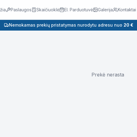
žia
Paslaugos
Skaičiuoklė
El. Parduotuvė
Galerija
Kontaktai
Nemokamas prekių pristatymas nurodytu adresu nuo
20 €
Prekė nerasta