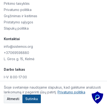
Pirkimo taisyklės
Privatumo politika
Grąžinimas ir keitimas
Pristatymo sąlygos
Slapukų politika
Kontaktai
info@sistemos.org
+37069598880
L. Giros g. 15, Kelmė
Darbo laikas
I–V:
8:00-17:00
VI–VII:
Nedirbame
Šioje svetainėje naudojame slapukus, kad galėtume analizuoti
lankomumą ir pagerinti jūsų patirtį.
Privatumo politika
©
2026
Skaitmeninė AKIS. Visos teisės saugomos.
Atmesti
Sutinku