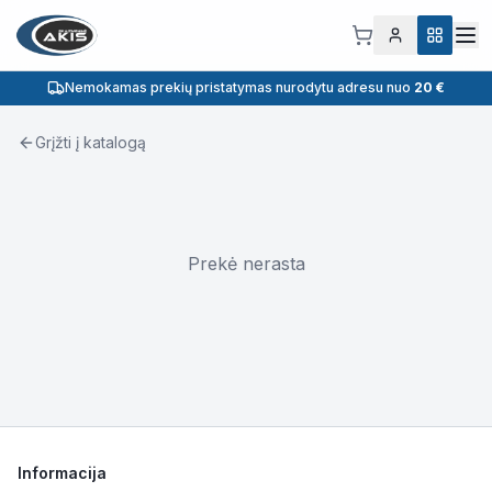
Nemokamas prekių pristatymas nurodytu adresu nuo
20 €
Grįžti į katalogą
Prekė nerasta
Informacija