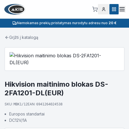
Nemokamas prekių pristatymas nurodytu adresu nuo
20 €
Grįžti į katalogą
Hikvision maitinimo blokas DS-
2FA1201-DL(EUR)
SKU:
EAN:
MBK1/12
6941264024538
Europos standartai
DC12V/1A