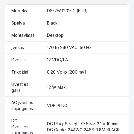
Modelis
DS-2FA1201-DL(EUR)
Spalva
Black
Montavimas
Desktop
Įvestis
170 to 240 VAC, 50 Hz
Išvestis
12 VDC/1 A
Trikdžiai
0.20 Vp-p (200 mV)
Išvesties
12 W Max.
galia
AC įvesties
VDE PLUG
sujungimas
DC
DC Plug: Straight Φ 5.5 × 2.1 × 10 mm,
išvesties
DC Cable: 24AWG 2468 0.8M BLACK
sujungimas