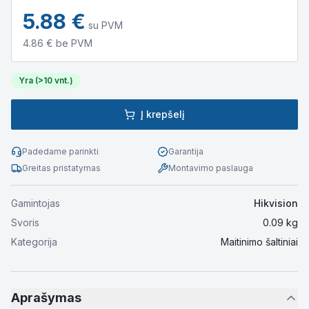
5.88
€
su PVM
4.86
€ be PVM
Yra (>10 vnt.)
Į krepšelį
Padedame parinkti
Garantija
Greitas pristatymas
Montavimo paslauga
Gamintojas
Hikvision
Svoris
0.09
kg
Kategorija
Maitinimo šaltiniai
Aprašymas