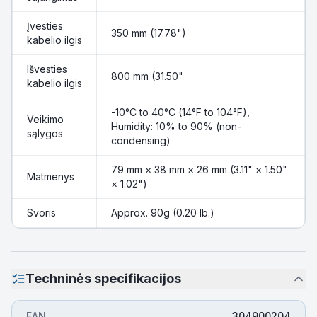
Įvesties
350 mm (17.78")
kabelio ilgis
Išvesties
800 mm (31.50"
kabelio ilgis
-10°C to 40°C (14°F to 104°F),
Veikimo
Humidity: 10% to 90% (non-
sąlygos
condensing)
79 mm × 38 mm × 26 mm (3.11" × 1.50"
Matmenys
× 1.02")
Svoris
Approx. 90g (0.20 lb.)
Techninės specifikacijos
EAN
304900204