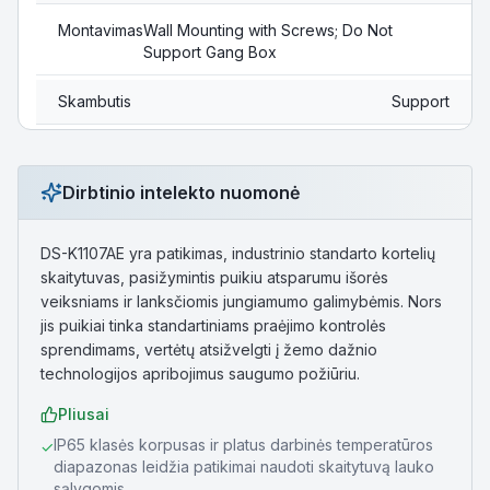
Montavimas
Wall Mounting with Screws; Do Not
Support Gang Box
Skambutis
Support
Dirbtinio intelekto nuomonė
DS-K1107AE yra patikimas, industrinio standarto kortelių
skaitytuvas, pasižymintis puikiu atsparumu išorės
veiksniams ir lanksčiomis jungiamumo galimybėmis. Nors
jis puikiai tinka standartiniams praėjimo kontrolės
sprendimams, vertėtų atsižvelgti į žemo dažnio
technologijos apribojimus saugumo požiūriu.
Pliusai
IP65 klasės korpusas ir platus darbinės temperatūros
✓
diapazonas leidžia patikimai naudoti skaitytuvą lauko
sąlygomis.