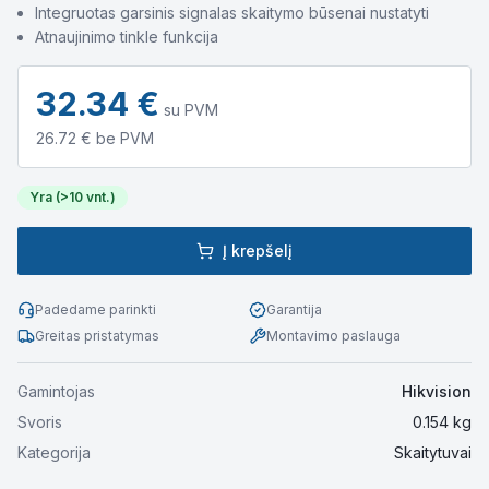
Integruotas garsinis signalas skaitymo būsenai nustatyti
Atnaujinimo tinkle funkcija
32.34
€
su PVM
26.72
€ be PVM
Yra (>10 vnt.)
Į krepšelį
Padedame parinkti
Garantija
Greitas pristatymas
Montavimo paslauga
Gamintojas
Hikvision
Svoris
0.154
kg
Kategorija
Skaitytuvai