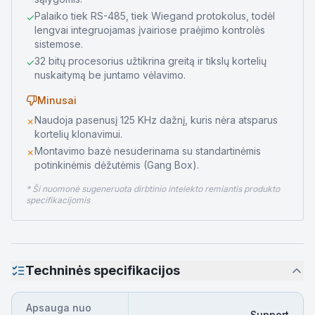
Palaiko tiek RS-485, tiek Wiegand protokolus, todėl
✓
lengvai integruojamas įvairiose praėjimo kontrolės
sistemose.
32 bitų procesorius užtikrina greitą ir tikslų kortelių
✓
nuskaitymą be juntamo vėlavimo.
Minusai
Naudoja pasenusį 125 KHz dažnį, kuris nėra atsparus
✗
kortelių klonavimui.
Montavimo bazė nesuderinama su standartinėmis
✗
potinkinėmis dėžutėmis (Gang Box).
* Ši nuomonė sugeneruota dirbtinio intelekto remiantis produkto
specifikacijomis
Techninės specifikacijos
Apsauga nuo
Support