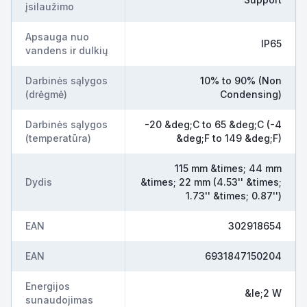
įsilaužimo
Apsauga nuo
IP65
vandens ir dulkių
Darbinės sąlygos
10% to 90% (Non
(drėgmė)
Condensing)
Darbinės sąlygos
-20 &deg;C to 65 &deg;C (-4
(temperatūra)
&deg;F to 149 &deg;F)
115 mm &times; 44 mm
Dydis
&times; 22 mm (4.53'' &times;
1.73'' &times; 0.87'')
EAN
302918654
EAN
6931847150204
Energijos
&le;2 W
sunaudojimas