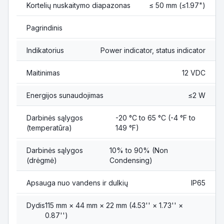
Kortelių nuskaitymo diapazonas
≤ 50 mm (≤1.97")
Pagrindinis
Indikatorius
Power indicator, status indicator
Maitinimas
12 VDC
Energijos sunaudojimas
≤2 W
Darbinės sąlygos
-20 °C to 65 °C (-4 °F to
(temperatūra)
149 °F)
Darbinės sąlygos
10% to 90% (Non
(drėgmė)
Condensing)
Apsauga nuo vandens ir dulkių
IP65
Dydis
115 mm × 44 mm × 22 mm (4.53'' × 1.73'' ×
0.87'')