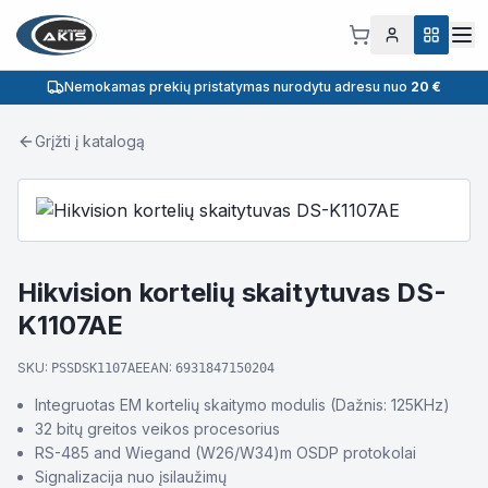
Nemokamas prekių pristatymas nurodytu adresu nuo
20 €
Grįžti į katalogą
Hikvision kortelių skaitytuvas DS-
K1107AE
SKU:
EAN:
PSSDSK1107AE
6931847150204
Integruotas EM kortelių skaitymo modulis (Dažnis: 125KHz)
32 bitų greitos veikos procesorius
RS-485 and Wiegand (W26/W34)m OSDP protokolai
Signalizacija nuo įsilaužimų