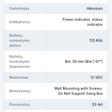
Gamintojas
Hikvision
Power indicator, status
Indikatorius
indicator
Kortelių
nuskaitymo
125 KHz
dažnis
Kortelių
nuskaitymo
&le; 50 mm (&le;1.97")
diapazonas
Maitinimas
12 VDC
Wall Mounting with Screws;
Montavimas
Do Not Support Gang Box
Procesorius
32-bit