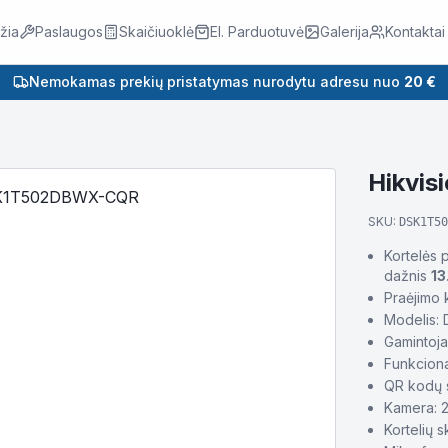
žia
Paslaugos
Skaičiuoklė
El. Parduotuvė
Galerija
Kontaktai
Nemokamas prekių pristatymas nurodytu adresu nuo
20 €
Hikvi
SKU:
DSK1T50
Kortelės 
dažnis
13
Praėjimo 
Modelis
Gamintoja
Funkcion
QR kodų s
Kamera: 
Kortelių s