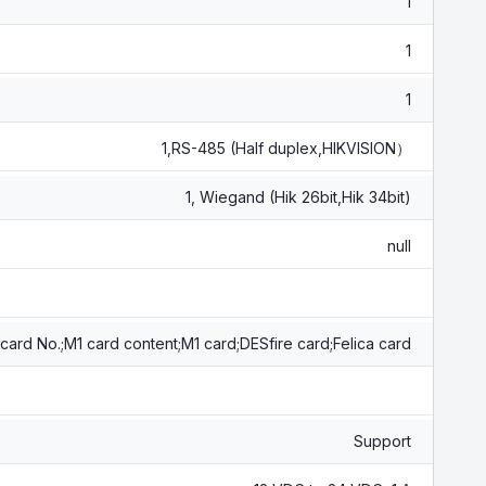
1
1
1
1,RS-485 (Half duplex,HIKVISION）
1, Wiegand (Hik 26bit,Hik 34bit)
null
card No.;M1 card content;M1 card;DESfire card;Felica card
Support