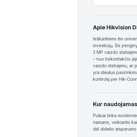
Apie
Hikvision
Ieškantiems itin univ
investicijų. Šis įreng
2 MP vaizdo stebėjimo
– nuo bekontakčio įėji
vaizdo stebėjimu, ar p
yra idealus pasirinkim
kontrolę per Hik-Conn
Kur naudojama
Puikiai tinka moderni
namams, veikiantis ka
dėl didelio atsparum