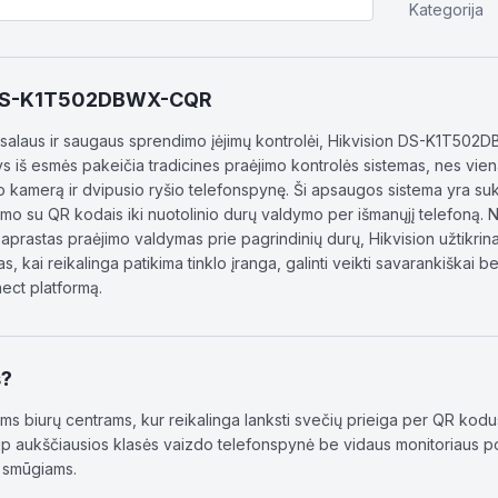
Kategorija
 DS-K1T502DBWX-CQR
ersalaus ir saugaus sprendimo įėjimų kontrolėi, Hikvision DS-K1T50
inys iš esmės pakeičia tradicines praėjimo kontrolės sistemas, nes vi
 kamerą ir dvipusio ryšio telefonspynę. Ši apsaugos sistema yra suk
mo su QR kodais iki nuotolinio durų valdymo per išmanųjį telefoną. Ne
aprastas praėjimo valdymas prie pagrindinių durų, Hikvision užtikrin
as, kai reikalinga patikima tinklo įranga, galinti veikti savarankiškai 
ect platformą.
s?
ems biurų centrams, kur reikalinga lanksti svečių prieiga per QR kodu
ip aukščiausios klasės vaizdo telefonspynė be vidaus monitoriaus 
o smūgiams.