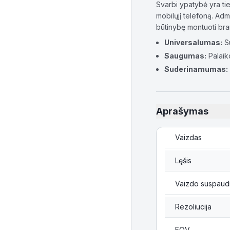
Svarbi ypatybė yra ti
mobilųjį telefoną. Admi
būtinybę montuoti bra
Universalumas:
Su
Saugumas:
Palaiko
Suderinamumas:
Aprašymas
Vaizdas
Lęšis
Vaizdo suspaud
Rezoliucija
FOV