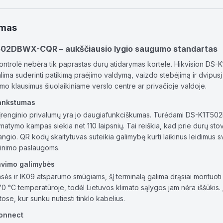
ymas
502DBWX-CQR – aukščiausio lygio saugumo standartas
kontrolė nebėra tik paprastas durų atidarymas kortele. Hikvision 
ima suderinti patikimą praėjimo valdymą, vaizdo stebėjimą ir dvipusį 
o klausimus šiuolaikiniame verslo centre ar privačioje valdoje.
lankstumas
 įrenginio privalumų yra jo daugiafunkciškumas. Turėdami DS-K1T502D
atymo kampas siekia net 110 laipsnių. Tai reiškia, kad prie durų sto
eangio. QR kodų skaitytuvas suteikia galimybę kurti laikinus leidimus 
inimo paslaugoms.
avimo galimybės
ės ir IK09 atsparumo smūgiams, šį terminalą galima drąsiai montuoti lau
70 °C temperatūroje, todėl Lietuvos klimato sąlygos jam nėra iššūkis. Į
tose, kur sunku nutiesti tinklo kabelius.
Connect