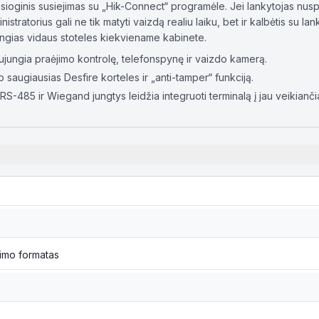
esioginis susiejimas su „Hik-Connect“ programėle. Jei lankytojas nusp
nistratorius gali ne tik matyti vaizdą realiu laiku, bet ir kalbėtis su la
ngias vidaus stoteles kiekviename kabinete.
jungia praėjimo kontrolę, telefonspynę ir vaizdo kamerą.
 saugiausias Desfire korteles ir „anti-tamper“ funkciją.
RS-485 ir Wiegand jungtys leidžia integruoti terminalą į jau veikianč
imo formatas