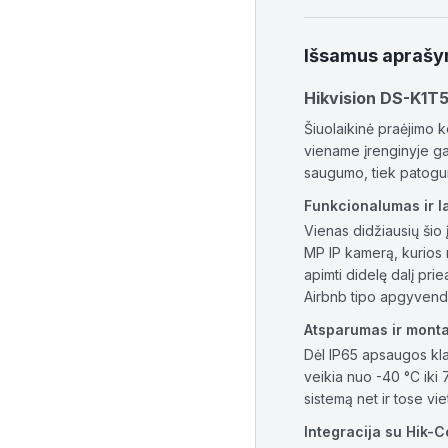
Išsamus apraš
Hikvision DS-K1T
Šiuolaikinė praėjimo 
viename įrenginyje gal
saugumo, tiek patogum
Funkcionalumas ir 
Vienas didžiausių šio
MP IP kamerą, kurios m
apimti didelę dalį pri
Airbnb tipo apgyvend
Atsparumas ir mont
Dėl IP65 apsaugos klas
veikia nuo -40 °C iki 
sistemą net ir tose vie
Integracija su Hik-