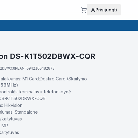
Prisijungti
sion DS-K1T502DBWX-CQR
EAN:
2DBWXCQR
6942160482873
palaikymas: M1 Card;Desfire Card (Skaitymo
.56MHz)
kontrolės terminalas ir telefonspynė
: DS-K1T502DBWX-CQR
s: Hikvision
alumas: Standalone
kaitytuvas
2 MP
kaitytuvas