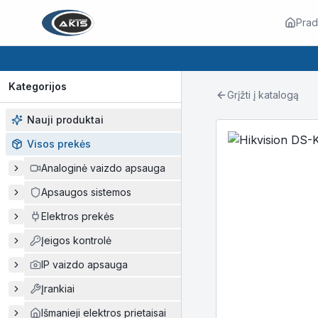
Prad
Kategorijos
Grįžti į katalogą
Nauji produktai
Visos prekės
Analoginė vaizdo apsauga
Apsaugos sistemos
Elektros prekės
Įeigos kontrolė
IP vaizdo apsauga
Įrankiai
Išmanieji elektros prietaisai