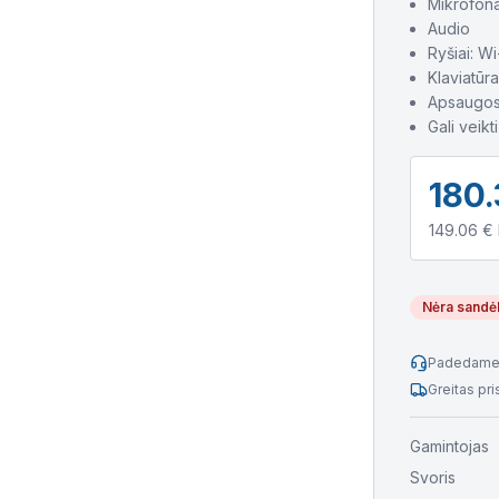
Mikrofon
Audio
Ryšiai: Wi
Klaviatūra
Apsaugos 
Gali veikt
180.
149.06
€ 
Nėra sandė
Padedame 
Greitas pr
Gamintojas
Svoris