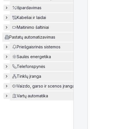
Išpardavimas
Kabeliai ir laidai
Maitinimo šaltiniai
Pastatų automatizavimas
Priešgaisrinės sistemos
Saulės energetika
Telefonspynės
Tinklų įranga
Vaizdo, garso ir scenos įranga
Vartų automatika