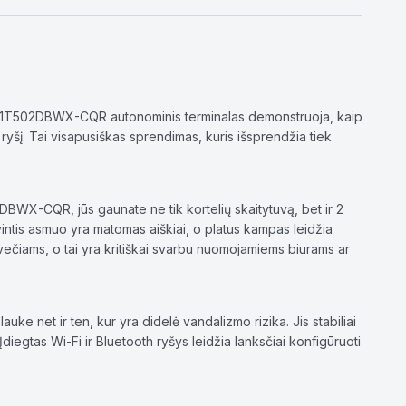
DS-K1T502DBWX-CQR autonominis terminalas demonstruoja, kaip
ryšį. Tai visapusiškas sprendimas, kuris išsprendžia tiek
BWX-CQR, jūs gaunate ne tik kortelių skaitytuvą, bet ir 2
vintis asmuo yra matomas aiškiai, o platus kampas leidžia
svečiams, o tai yra kritiškai svarbu nuomojamiems biurams ar
ke net ir ten, kur yra didelė vandalizmo rizika. Jis stabiliai
diegtas Wi-Fi ir Bluetooth ryšys leidžia lanksčiai konfigūruoti