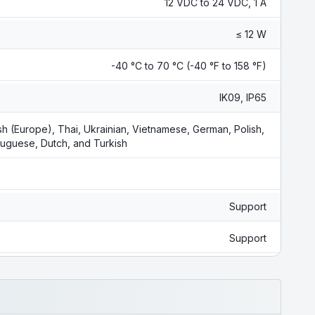
12 VDC to 24 VDC, 1 A
≤ 12 W
-40 °C to 70 °C (-40 °F to 158 °F)
IK09, IP65
nish (Europe), Thai, Ukrainian, Vietnamese, German, Polish,
tuguese, Dutch, and Turkish
Support
Support