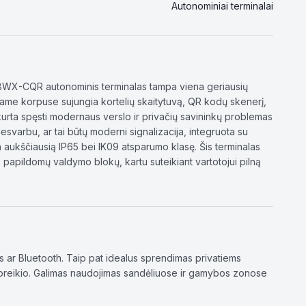
Autonominiai terminalai
2DBWX-CQR autonominis terminalas tampa viena geriausių
ename korpuse sujungia kortelių skaitytuvą, QR kodų skenerį,
urta spęsti modernaus verslo ir privačių savininkų problemas
svarbu, ar tai būtų moderni signalizacija, integruota su
a aukščiausią IP65 bei IK09 atsparumo klasę. Šis terminalas
be papildomų valdymo blokų, kartu suteikiant vartotojui pilną
s ar Bluetooth. Taip pat idealus sprendimas privatiems
poreikio. Galimas naudojimas sandėliuose ir gamybos zonose