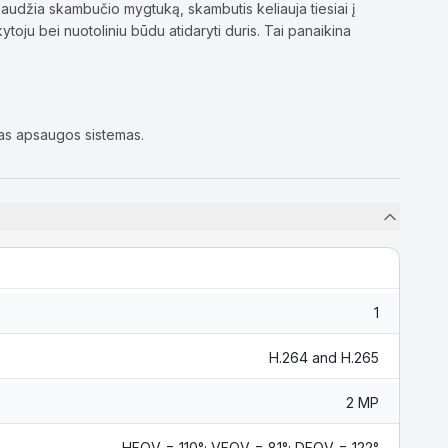
audžia skambučio mygtuką, skambutis keliauja tiesiai į
nkytoju bei nuotoliniu būdu atidaryti duris. Tai panaikina
ias apsaugos sistemas.
1
H.264 and H.265
2 MP
HFOV = 110°; VFOV = 81°; DFOV = 122°