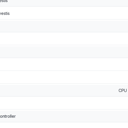
estis
vestis
CPU 
ontroller