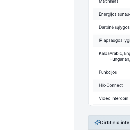
Maitinimas
Energijos sunau
Darbinė sąlygos
IP apsaugos lyg
Kalba
Arabic, En
Hungarian,
Funkcijos
Hik-Connect
Video intercom
Dirbtinio in