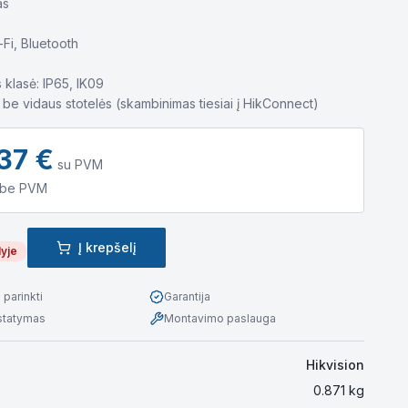
as
-Fi, Bluetooth
klasė: IP65, IK09
i be vidaus stotelės (skambinimas tiesiai į HikConnect)
37
€
su PVM
be PVM
Į krepšelį
lyje
parinkti
Garantija
istatymas
Montavimo paslauga
Hikvision
0.871
kg