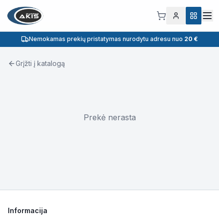
Nemokamas prekių pristatymas nurodytu adresu nuo
20 €
Grįžti į katalogą
Prekė nerasta
Informacija