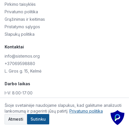
Pirkimo taisyklės
Privatumo politika
Grąžinimas ir keitimas
Pristatymo sąlygos
Slapukų politika
Kontaktai
info@sistemos.org
+37069598880
L. Giros g. 15, Kelmė
Darbo laikas
I–V:
8:00-17:00
VI–VII:
Nedirbame
Šioje svetainėje naudojame slapukus, kad galėtume analizuoti
lankomumą ir pagerinti jūsų patirtį.
Privatumo politika
©
2026
Skaitmeninė AKIS. Visos teisės saugomos.
Atmesti
Sutinku