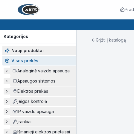
Prad
Kategorijos
Grįžti į katalogą
Nauji produktai
Visos prekės
Analoginė vaizdo apsauga
Apsaugos sistemos
Elektros prekės
Įeigos kontrolė
IP vaizdo apsauga
Įrankiai
Išmanieji elektros prietaisai