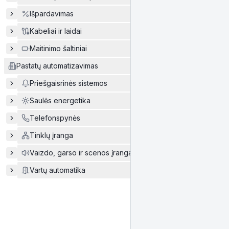
Išpardavimas
Kabeliai ir laidai
Maitinimo šaltiniai
Pastatų automatizavimas
Priešgaisrinės sistemos
Saulės energetika
Telefonspynės
Tinklų įranga
Vaizdo, garso ir scenos įranga
Vartų automatika