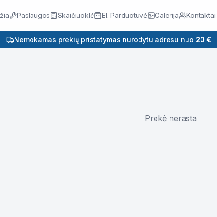
žia
Paslaugos
Skaičiuoklė
El. Parduotuvė
Galerija
Kontaktai
Nemokamas prekių pristatymas nurodytu adresu nuo
20 €
Prekė nerasta