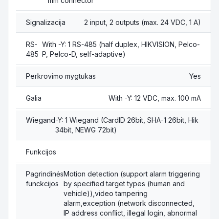
mm connector
Signalizacija
2 input, 2 outputs (max. 24 VDC, 1 A)
RS-
With -Y: 1 RS-485 (half duplex, HIKVISION, Pelco-
485
P, Pelco-D, self-adaptive)
Perkrovimo mygtukas
Yes
Galia
With -Y: 12 VDC, max. 100 mA
Wiegand
-Y: 1 Wiegand (CardID 26bit, SHA-1 26bit, Hik
34bit, NEWG 72bit)
Funkcijos
Pagrindinės
Motion detection (support alarm triggering
funckcijos
by specified target types (human and
vehicle)),video tampering
alarm,exception (network disconnected,
IP address conflict, illegal login, abnormal