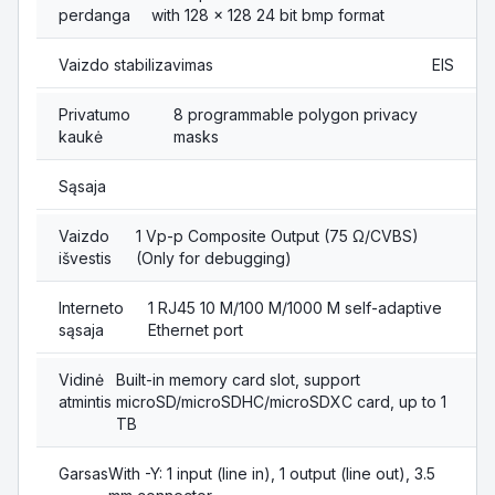
perdanga
with 128 × 128 24 bit bmp format
Vaizdo stabilizavimas
EIS
Privatumo
8 programmable polygon privacy
kaukė
masks
Sąsaja
Vaizdo
1 Vp-p Composite Output (75 Ω/CVBS)
išvestis
(Only for debugging)
Interneto
1 RJ45 10 M/100 M/1000 M self-adaptive
sąsaja
Ethernet port
Vidinė
Built-in memory card slot, support
atmintis
microSD/microSDHC/microSDXC card, up to 1
TB
Garsas
With -Y: 1 input (line in), 1 output (line out), 3.5