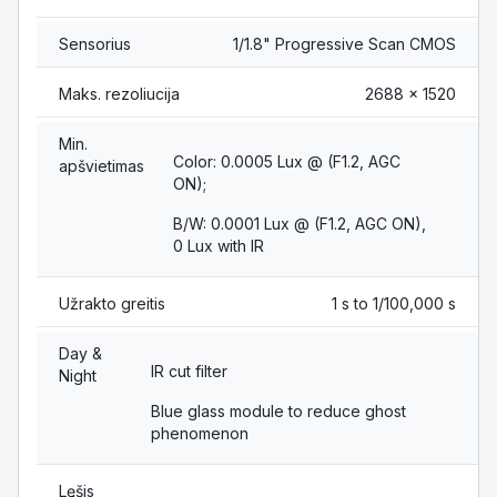
Sensorius
1/1.8" Progressive Scan CMOS
Maks. rezoliucija
2688 × 1520
Min.
Color: 0.0005 Lux @ (F1.2, AGC
apšvietimas
ON);
B/W: 0.0001 Lux @ (F1.2, AGC ON),
0 Lux with IR
Užrakto greitis
1 s to 1/100,000 s
Day &
IR cut filter
Night
Blue glass module to reduce ghost
phenomenon
Lęšis