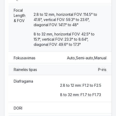
Focal
2.8 to 12 mm, horizontal FOV: 114.5° to
Length
41.8°, vertical FOV: 59.3° to 23.6°,
& FOV
diagonal FOV: 141.1° to 48°
8 to 32 mm, horizontal FOV: 42.5° to
15.1°, vertical FOV: 23.3° to 8.64°,
diagonal FOV: 49.6° to 17.3°
Fokusavimas
Auto,Semi-auto,Manual
Rainelės tipas
P-iris
Diafragama
2.8 to 12 mm: F1.2 to F2.5
8 to 32 mm: F1.7 to F1.73
DORI