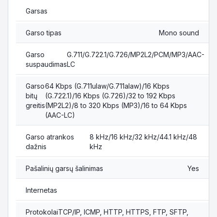
Garsas
Garso tipas
Mono sound
Garso
G.711/G.722.1/G.726/MP2L2/PCM/MP3/AAC-
suspaudimas
LC
Garso
64 Kbps (G.711ulaw/G.711alaw)/16 Kbps
bitų
(G.722.1)/16 Kbps (G.726)/32 to 192 Kbps
greitis
(MP2L2)/8 to 320 Kbps (MP3)/16 to 64 Kbps
(AAC-LC)
Garso atrankos
8 kHz/16 kHz/32 kHz/44.1 kHz/48
dažnis
kHz
Pašalinių garsų šalinimas
Yes
Internetas
Protokolai
TCP/IP, ICMP, HTTP, HTTPS, FTP, SFTP,