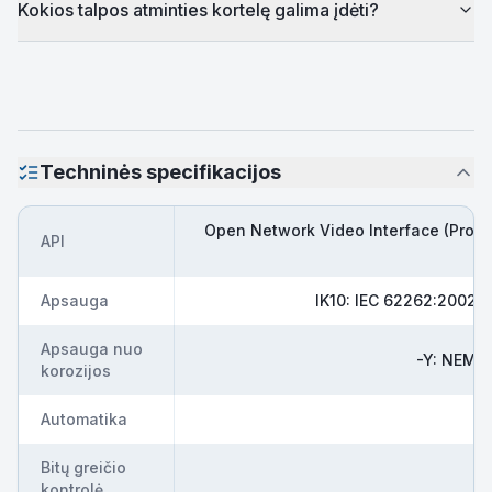
Kokios talpos atminties kortelę galima įdėti?
Techninės specifikacijos
Open Network Video Interface (Profile 
API
Apsauga
IK10: IEC 62262:2002, 
Apsauga nuo
-Y: NEMA
korozijos
Automatika
Bitų greičio
kontrolė