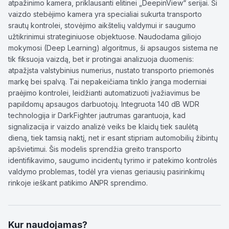
atpažinimo kamera, priklausanti elitinei „DeepinView“ serijai. Ši
vaizdo stebėjimo kamera yra specialiai sukurta transporto
srautų kontrolei, stovėjimo aikštelių valdymui ir saugumo
užtikrinimui strateginiuose objektuose. Naudodama giliojo
mokymosi (Deep Learning) algoritmus, ši apsaugos sistema ne
tik fiksuoja vaizdą, bet ir protingai analizuoja duomenis:
atpažįsta valstybinius numerius, nustato transporto priemonės
markę bei spalvą. Tai nepakeičiama tinklo įranga moderniai
praėjimo kontrolei, leidžianti automatizuoti įvažiavimus be
papildomų apsaugos darbuotojų. Integruota 140 dB WDR
technologija ir DarkFighter jautrumas garantuoja, kad
signalizacija ir vaizdo analizė veiks be klaidų tiek saulėtą
dieną, tiek tamsią naktį, net ir esant stipriam automobilių žibintų
apšvietimui. Šis modelis sprendžia greito transporto
identifikavimo, saugumo incidentų tyrimo ir patekimo kontrolės
valdymo problemas, todėl yra vienas geriausių pasirinkimų
rinkoje ieškant patikimo ANPR sprendimo.
Kur naudojamas?