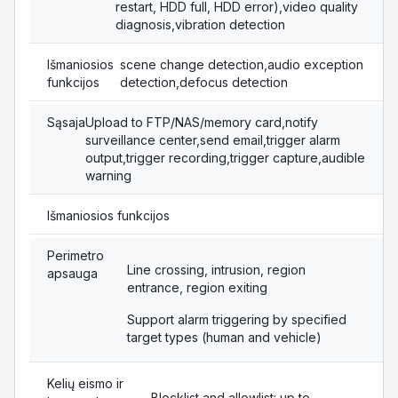
restart, HDD full, HDD error),video quality
diagnosis,vibration detection
Išmaniosios
scene change detection,audio exception
funkcijos
detection,defocus detection
Sąsaja
Upload to FTP/NAS/memory card,notify
surveillance center,send email,trigger alarm
output,trigger recording,trigger capture,audible
warning
Išmaniosios funkcijos
Perimetro
Line crossing, intrusion, region
apsauga
entrance, region exiting
Support alarm triggering by specified
target types (human and vehicle)
Kelių eismo ir
Blocklist and allowlist: up to