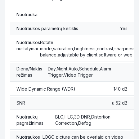
Nuotrauka
Nuotraukos parametrų keitiklis
Yes
Nuotraukos
Rotate
nustatymai
mode,saturation,brightness,contrast,sharpness,g
balance,adjustable by client software or web b
Diena/Naktis
Day,Night,Auto,Schedule,Alarm
režimas
Trigger,Video Trigger
Wide Dynamic Range (WDR)
140 dB
SNR
≥ 52 dB
Nuotraukų
BLC,HLC,3D DNR,Distortion
pagražinimas
Correction,Defog
Nuotraukos
LOGO picture can be overlaid on video