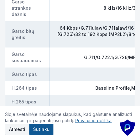
Garso
atrankos
8 kHz/16 kHz/32
dažnis
64 Kbps (G.711ulaw/G.711alaw)/16 Kb
Garso bitų
(G.726)/32 to 192 Kbps (MP2L2)/8 to 
greitis
Garso
G.711/G.722.1/G.726/MP
suspaudimas
Garso tipas
H.264 tipas
Baseline Profile,Main
H.265 tipas
Šioje svetainėje naudojame slapukus, kad galėtume analizuoti
Interneto
1 RJ45 10 M/100 M/1000 M self-ad
lankomumą ir pagerinti jūsų patirtį.
Privatumo politika
sąsaja
Atmesti
Sutinku
IR bangos