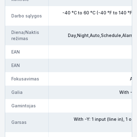
-40 °C to 60 °C (-40 °F to 140 °F).
Darbo sąlygos
Diena/Naktis
Day,Night,Auto,Schedule,Alarm T
režimas
EAN
EAN
Fokusavimas
Au
Galia
With -Y:
Gamintojas
With -Y: 1 input (line in), 1 ou
Garsas