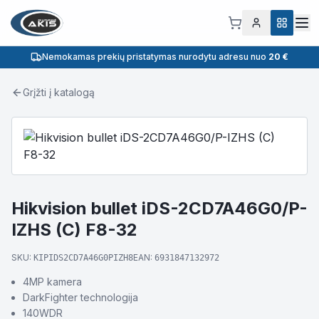
Nemokamas prekių pristatymas nurodytu adresu nuo
20 €
Grįžti į katalogą
Hikvision bullet iDS-2CD7A46G0/P-
IZHS (C) F8-32
SKU:
EAN:
KIPIDS2CD7A46G0PIZH8
6931847132972
4MP kamera
DarkFighter technologija
140WDR