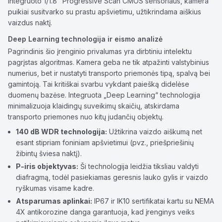
integruoto 1/1.8" Progressive Scan CMOS sensoriaus, kamera
puikiai susitvarko su prastu apšvietimu, užtikrindama aiškius
vaizdus naktį.
Deep Learning technologija ir eismo analizė
Pagrindinis šio įrenginio privalumas yra dirbtiniu intelektu
pagrįstas algoritmas. Kamera geba ne tik atpažinti valstybinius
numerius, bet ir nustatyti transporto priemonės tipą, spalvą bei
gamintoją. Tai kritiškai svarbu vykdant paiešką didelėse
duomenų bazėse. Integruota „Deep Learning“ technologija
minimalizuoja klaidingų suveikimų skaičių, atskirdama
transporto priemones nuo kitų judančių objektų.
140 dB WDR technologija:
Užtikrina vaizdo aiškumą net
esant stipriam foniniam apšvietimui (pvz., priešpriešinių
žibintų šviesa naktį).
P-iris objektyvas:
Ši technologija leidžia tiksliau valdyti
diafragmą, todėl pasiekiamas geresnis lauko gylis ir vaizdo
ryškumas visame kadre.
Atsparumas aplinkai:
IP67 ir IK10 sertifikatai kartu su NEMA
4X antikorozine danga garantuoja, kad įrenginys veiks