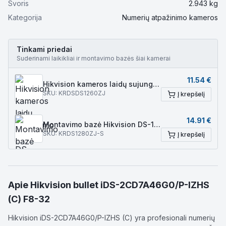
Svoris
2.943
kg
Kategorija
Numerių atpažinimo kameros
Tinkami priedai
Suderinami laikikliai ir montavimo bazės šiai kamerai
11.54
€
Hikvision kameros laidų sujungimo dėžutė DS-1260ZJ
SKU:
KRDSDS1260ZJ
Į krepšelį
14.91
€
Montavimo bazė Hikvision DS-1280ZJ-S
SKU:
KRDS1280ZJ-S
Į krepšelį
Apie
Hikvision bullet iDS-2CD7A46G0/P-IZHS
(C) F8-32
Hikvision iDS-2CD7A46G0/P-IZHS (C) yra profesionali numerių