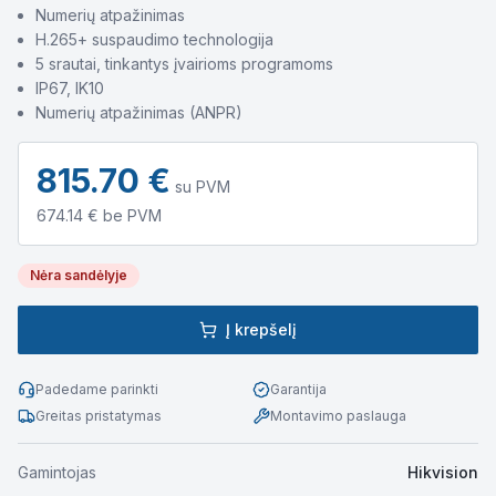
Numerių atpažinimas
H.265+ suspaudimo technologija
5 srautai, tinkantys įvairioms programoms
IP67, IK10
Numerių atpažinimas (ANPR)
815.70
€
su PVM
674.14
€ be PVM
Nėra sandėlyje
Į krepšelį
Padedame parinkti
Garantija
Greitas pristatymas
Montavimo paslauga
Gamintojas
Hikvision