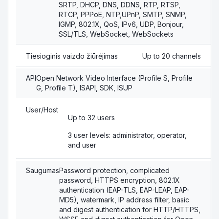
SRTP, DHCP, DNS, DDNS, RTP, RTSP,
RTCP, PPPoE, NTP,UPnP, SMTP, SNMP,
IGMP, 802.1X, QoS, IPv6, UDP, Bonjour,
SSL/TLS, WebSocket, WebSockets
Tiesioginis vaizdo žiūrėjimas
Up to 20 channels
API
Open Network Video Interface (Profile S, Profile
G, Profile T), ISAPI, SDK, ISUP
User/Host
Up to 32 users
3 user levels: administrator, operator,
and user
Saugumas
Password protection, complicated
password, HTTPS encryption, 802.1X
authentication (EAP-TLS, EAP-LEAP, EAP-
MD5), watermark, IP address filter, basic
and digest authentication for HTTP/HTTPS,