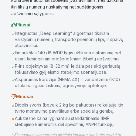
kontrolei ir automatizuotiems įvažiavimams, nes užtikrina
itin tikslų numerių nuskaitymą net sudėtingomis
apšvietimo sąlygomis.
Pliusai
Integruotas „Deep Learning“ algoritmas tiksliam
✓
valstybinių numerių, transporto priemonių tipų ir spalvų
atpažinimui.
Itin aukštas 140 dB WDR lygis užtikrina matomumą net
✓
esant tiesioginiam priešpriešiniam žibintų apšvietimui.
P-iris objektyvas (8-32 mm) leidžia pasiekti geriausią
✓
fokusavimo gylį eismo stebėjimo scenarijuose.
Atsparumas korozijai (NEMA 4X) ir vandalizmui (IK10)
✓
užtikrina ilgaamžiškumą agresyvioje aplinkoje.
Minusai
Didelis svoris (beveik 2 kg be pakuotės) reikalauja itin
✗
tvirto montavimo paviršiaus arba specialių gembų.
Aukštesnė kaina lyginant su standartinėmis 4MP
✗
stebėjimo kameromis dėl specifinių ANPR funkcijų.
* Ši nuomonė sugeneruota dirbtinio intelekto remiantis produkto