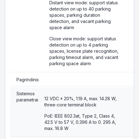
Distant view mode: support status
detection on up to 40 parking
spaces, parking duration
detection, and vacant parking
space alarm
Close view mode: support status
detection on up to 4 parking
spaces, license plate recognition,
parking timeout alarm, and vacant
parking space alarm
Pagrindinis
Sistemos
12 VDC ± 20%, 1.19 A, max. 14.28 W,
parametrai
three-core terminal block
PoE: IEEE 802.3at, Type 2, Class 4,
42.5 V to 57 V, 0.396 A to 0. 295 A,
max. 16.8 W