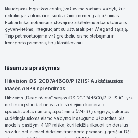
Naudojama logistikos centrų įvažiavimo vartams valdyti, kur
reikalingas automatinis sunkvežimių numerių atpažinimas.
Puikiai tinka mokamoms stovėjimo aikštelėms arba uždaroms
gyvenvietėms, integruojant su užtvarais per Wiegand sąsają.
Taip pat montuojama virš greitkelių eismo stebėjimui ir
transporto priemonių tipų klasifikavimui.
Išsamus aprašymas
Hikvision iDS-2CD7A46G0/P-IZHS: Aukščiausios
klasės ANPR sprendimas
Hikvision „DeepinView“ serijos iDS-2CD7A46G0/P-IZHS (C) yra
ne tiesiog standartinė vaizdo stebėjimo kamera, o
specializuotas numerių atpažinimo (ANPR) įrenginys, sukurtas
sudėtingiausioms eismo valdymo ir saugumo užduotims. Šis
modelis pasižymi 4 MP raiška, kuri leidžia fiksuoti itin detalius
vaizdus net ir esant dideliam transporto priemonių greičiui. Dėl