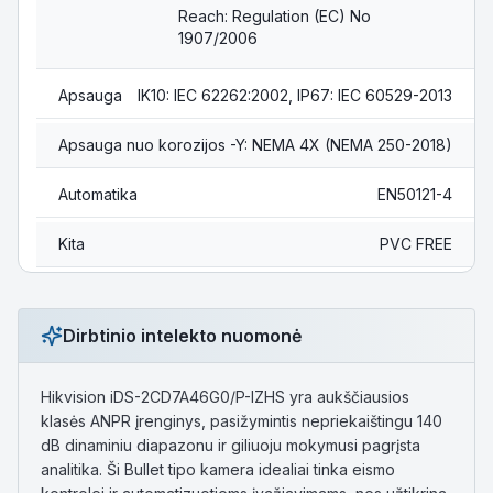
Reach: Regulation (EC) No
1907/2006
Apsauga
IK10: IEC 62262:2002, IP67: IEC 60529-2013
Apsauga nuo korozijos
-Y: NEMA 4X (NEMA 250-2018)
Automatika
EN50121-4
Kita
PVC FREE
Dirbtinio intelekto nuomonė
Hikvision iDS-2CD7A46G0/P-IZHS yra aukščiausios
klasės ANPR įrenginys, pasižymintis nepriekaištingu 140
dB dinaminiu diapazonu ir giliuoju mokymusi pagrįsta
analitika. Ši Bullet tipo kamera idealiai tinka eismo