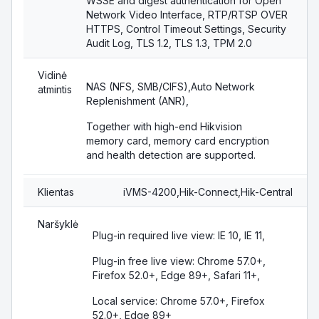
WSSE and digest authentication for Open
Network Video Interface, RTP/RTSP OVER
HTTPS, Control Timeout Settings, Security
Audit Log, TLS 1.2, TLS 1.3, TPM 2.0
Vidinė
NAS (NFS, SMB/CIFS),Auto Network
atmintis
Replenishment (ANR),
Together with high-end Hikvision
memory card, memory card encryption
and health detection are supported.
Klientas
iVMS-4200,Hik-Connect,Hik-Central
Naršyklė
Plug-in required live view: IE 10, IE 11,
Plug-in free live view: Chrome 57.0+,
Firefox 52.0+, Edge 89+, Safari 11+,
Local service: Chrome 57.0+, Firefox
52.0+, Edge 89+