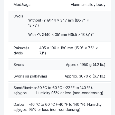
Medžiaga
Aluminum alloy body
Dydis
Without -Y: Ø144 × 347 mm (Ø5.7" ×
13.7\")
With -Y: Ø140 × 351 mm (Ø5.5 × 13.8\")"
Pakuotės
405 × 190 × 180 mm (15.9" × 7.5" ×
dydis
7.1")
Svoris
Approx. 1950 g (4.2 lb.)
Svoris su įpakavimu
Approx. 3070 g (6.7 lb.)
Sandėliavimo
-30 °C to 60 °C (-22 °F to 140 °F).
sąlygos
Humidity 95% or less (non-condensing)
Darbo
-40 °C to 60 °C (-40 °F to 140 °F). Humidity
sąlygos
95% or less (non-condensing)