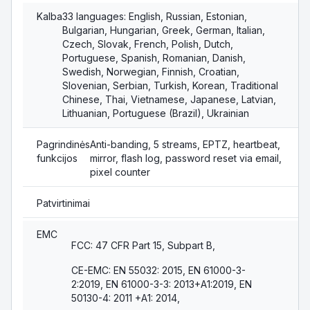
Kalba
33 languages: English, Russian, Estonian,
Bulgarian, Hungarian, Greek, German, Italian,
Czech, Slovak, French, Polish, Dutch,
Portuguese, Spanish, Romanian, Danish,
Swedish, Norwegian, Finnish, Croatian,
Slovenian, Serbian, Turkish, Korean, Traditional
Chinese, Thai, Vietnamese, Japanese, Latvian,
Lithuanian, Portuguese (Brazil), Ukrainian
Pagrindinės
Anti-banding, 5 streams, EPTZ, heartbeat,
funkcijos
mirror, flash log, password reset via email,
pixel counter
Patvirtinimai
EMC
FCC: 47 CFR Part 15, Subpart B,
CE-EMC: EN 55032: 2015, EN 61000-3-
2:2019, EN 61000-3-3: 2013+A1:2019, EN
50130-4: 2011 +A1: 2014,