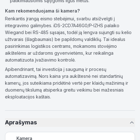
patikimiausiomis sąlygomis ilgus metus.
Kam rekomenduojama ši kamera?
Renkantis įrangą eismo stebėjimui, svarbu atsižvelgti į
integravimo galimybes. iDS-2CD7A46G0/P-IZHS palaiko
Wiegand bei RS-485 sąsajas, todėl ją lengva sujungti su kelio
užtvarais (šlagbaumais) be papildomų valdiklių. Tai idealus
pasirinkimas logistikos centrams, mokamoms stovėjimo
aikštelėms ar uždaroms gyvenvietėms, kur reikalinga
automatizuota įvažiavimo kontrolė.
Apibendrinant, tai investicija į saugumą ir procesų
automatizavimą. Nors kaina yra aukštesnė nei standartinių
kamerų, jos suteikiama pridėtinė vertė per klaidų mažinimą ir
duomenų tikslumą atsiperka greitu veikimu bei mažesniais
eksploatacijos kaštais.
Aprašymas
Kamera