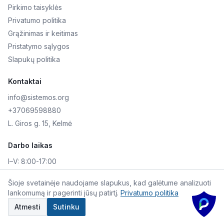
Pirkimo taisyklės
Privatumo politika
Grąžinimas ir keitimas
Pristatymo sąlygos
Slapukų politika
Kontaktai
info@sistemos.org
+37069598880
L. Giros g. 15, Kelmė
Darbo laikas
I–V:
8:00-17:00
VI–VII:
Nedirbame
Šioje svetainėje naudojame slapukus, kad galėtume analizuoti
lankomumą ir pagerinti jūsų patirtį.
Privatumo politika
©
2026
Skaitmeninė AKIS. Visos teisės saugomos.
Atmesti
Sutinku