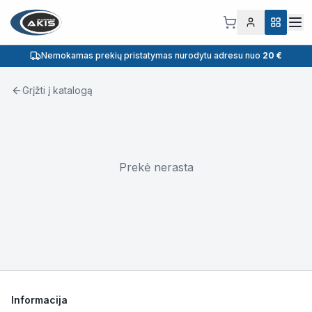
Nemokamas prekių pristatymas nurodytu adresu nuo
20 €
Grįžti į katalogą
Prekė nerasta
Informacija