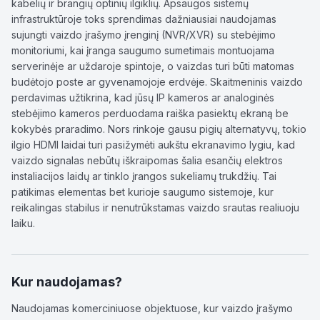
kabelių ir brangių optinių ilgiklių. Apsaugos sistemų
infrastruktūroje toks sprendimas dažniausiai naudojamas
sujungti vaizdo įrašymo įrenginį (NVR/XVR) su stebėjimo
monitoriumi, kai įranga saugumo sumetimais montuojama
serverinėje ar uždaroje spintoje, o vaizdas turi būti matomas
budėtojo poste ar gyvenamojoje erdvėje. Skaitmeninis vaizdo
perdavimas užtikrina, kad jūsų IP kameros ar analoginės
stebėjimo kameros perduodama raiška pasiektų ekraną be
kokybės praradimo. Nors rinkoje gausu pigių alternatyvų, tokio
ilgio HDMI laidai turi pasižymėti aukštu ekranavimo lygiu, kad
vaizdo signalas nebūtų iškraipomas šalia esančių elektros
instaliacijos laidų ar tinklo įrangos sukeliamų trukdžių. Tai
patikimas elementas bet kurioje saugumo sistemoje, kur
reikalingas stabilus ir nenutrūkstamas vaizdo srautas realiuoju
laiku.
Kur naudojamas?
Naudojamas komerciniuose objektuose, kur vaizdo įrašymo