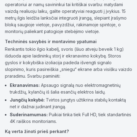
operatoriui ar namų savininkui tai kritiškai svarbu: matydami
vaizdą realiuoju laiku, galite operatyviai reaguoti į įvykius. 15
metrų ilgis leidžia lanksčiai integruoti įrangą, slepiant įrašymo
bloką saugioje vietoje, pavyzdžiui, rakinamoje spintoje, o
monitorių paliekant patogioje stebėjimo vietoje.
Techninės savybės ir montavimo ypatumai
Renkantis tokio ilgio kabelį, svoris (šiuo atveju beveik 1 kg)
išduoda apie laidininkų storį ir ekranavimo kokybę. Storos
gyslos ir kokybiška izoliacija padeda išvengti signalo
slopinimo, kuris pasireiškia „sniegu“ ekrane arba visišku vaizdo
praradimu. Svarbu paminėti:
Ekranavimas:
Apsaugo signalą nuo elektromagnetinių
trukdžių, kylančių iš šalia esančių elektros laidų.
Jungčių kokybė:
Tvirtos jungtys užtikrina stabilų kontaktą
net ir dažnai judinant įrangą.
Suderinamumas:
Puikiai tinka tiek Full HD, tiek standartinės
4K raiškos monitoriams.
Ką verta žinoti prieš perkant?