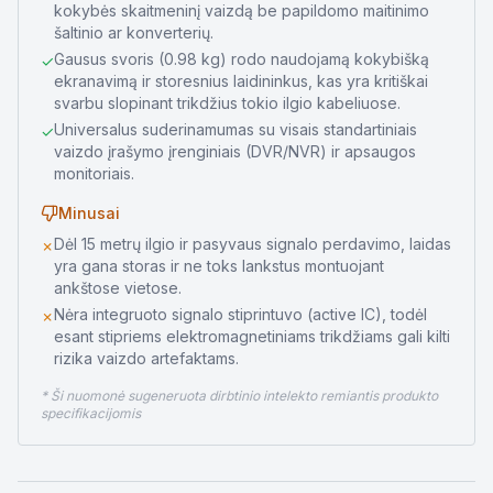
kokybės skaitmeninį vaizdą be papildomo maitinimo
šaltinio ar konverterių.
Gausus svoris (0.98 kg) rodo naudojamą kokybišką
✓
ekranavimą ir storesnius laidininkus, kas yra kritiškai
svarbu slopinant trikdžius tokio ilgio kabeliuose.
Universalus suderinamumas su visais standartiniais
✓
vaizdo įrašymo įrenginiais (DVR/NVR) ir apsaugos
monitoriais.
Minusai
Dėl 15 metrų ilgio ir pasyvaus signalo perdavimo, laidas
✗
yra gana storas ir ne toks lankstus montuojant
ankštose vietose.
Nėra integruoto signalo stiprintuvo (active IC), todėl
✗
esant stipriems elektromagnetiniams trikdžiams gali kilti
rizika vaizdo artefaktams.
* Ši nuomonė sugeneruota dirbtinio intelekto remiantis produkto
specifikacijomis