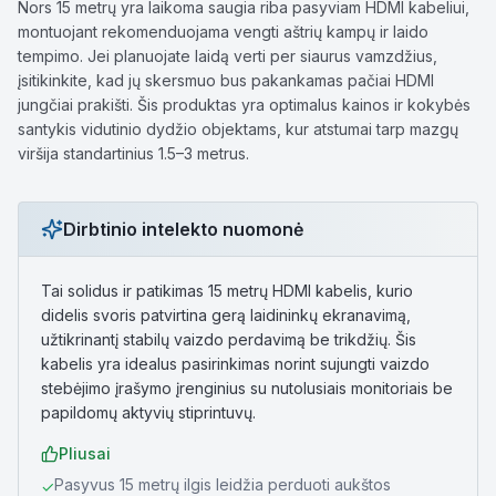
Nors 15 metrų yra laikoma saugia riba pasyviam HDMI kabeliui,
montuojant rekomenduojama vengti aštrių kampų ir laido
tempimo. Jei planuojate laidą verti per siaurus vamzdžius,
įsitikinkite, kad jų skersmuo bus pakankamas pačiai HDMI
jungčiai prakišti. Šis produktas yra optimalus kainos ir kokybės
santykis vidutinio dydžio objektams, kur atstumai tarp mazgų
viršija standartinius 1.5–3 metrus.
Dirbtinio intelekto nuomonė
Tai solidus ir patikimas 15 metrų HDMI kabelis, kurio
didelis svoris patvirtina gerą laidininkų ekranavimą,
užtikrinantį stabilų vaizdo perdavimą be trikdžių. Šis
kabelis yra idealus pasirinkimas norint sujungti vaizdo
stebėjimo įrašymo įrenginius su nutolusiais monitoriais be
papildomų aktyvių stiprintuvų.
Pliusai
Pasyvus 15 metrų ilgis leidžia perduoti aukštos
✓