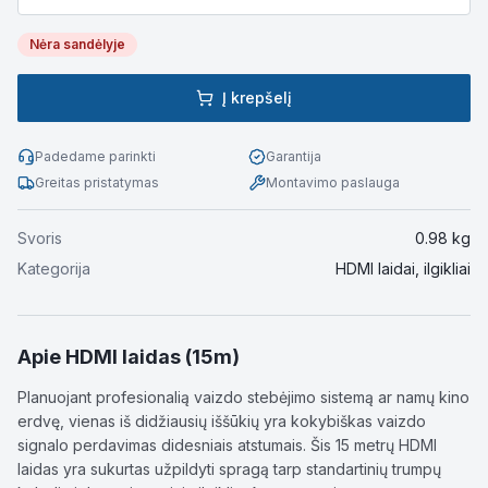
Nėra sandėlyje
Į krepšelį
Padedame parinkti
Garantija
Greitas pristatymas
Montavimo paslauga
Svoris
0.98
kg
Kategorija
HDMI laidai, ilgikliai
Apie
HDMI laidas (15m)
Planuojant profesionalią vaizdo stebėjimo sistemą ar namų kino
erdvę, vienas iš didžiausių iššūkių yra kokybiškas vaizdo
signalo perdavimas didesniais atstumais. Šis 15 metrų HDMI
laidas yra sukurtas užpildyti spragą tarp standartinių trumpų