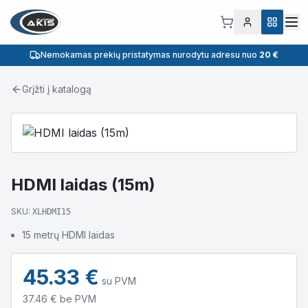
Nemokamas prekių pristatymas nurodytu adresu nuo
20 €
Grįžti į katalogą
HDMI laidas (15m)
SKU:
XLHDMI15
15 metrų HDMI laidas
45.33
€
su PVM
37.46
€ be PVM