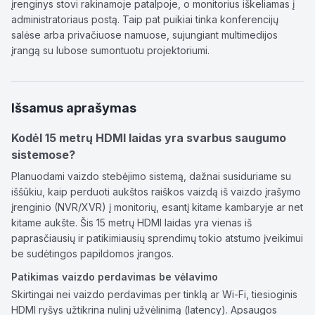
įrenginys stovi rakinamoje patalpoje, o monitorius iškeliamas į
administratoriaus postą. Taip pat puikiai tinka konferencijų
salėse arba privačiuose namuose, sujungiant multimedijos
įrangą su lubose sumontuotu projektoriumi.
Išsamus aprašymas
Kodėl 15 metrų HDMI laidas yra svarbus saugumo
sistemose?
Planuodami vaizdo stebėjimo sistemą, dažnai susiduriame su
iššūkiu, kaip perduoti aukštos raiškos vaizdą iš vaizdo įrašymo
įrenginio (NVR/XVR) į monitorių, esantį kitame kambaryje ar net
kitame aukšte. Šis 15 metrų HDMI laidas yra vienas iš
paprasčiausių ir patikimiausių sprendimų tokio atstumo įveikimui
be sudėtingos papildomos įrangos.
Patikimas vaizdo perdavimas be vėlavimo
Skirtingai nei vaizdo perdavimas per tinklą ar Wi-Fi, tiesioginis
HDMI ryšys užtikrina nulinį užvėlinimą (latency). Apsaugos