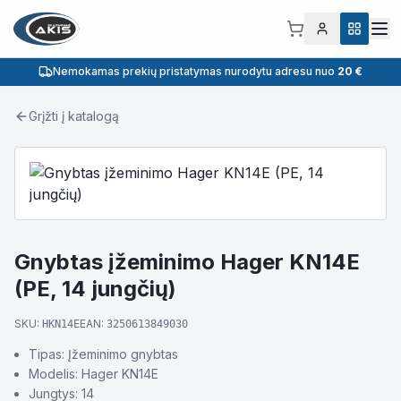
Nemokamas prekių pristatymas nurodytu adresu nuo
20 €
Grįžti į katalogą
Gnybtas įžeminimo Hager KN14E
(PE, 14 jungčių)
SKU:
EAN:
HKN14E
3250613849030
Tipas: Įžeminimo gnybtas
Modelis: Hager KN14E
Jungtys: 14