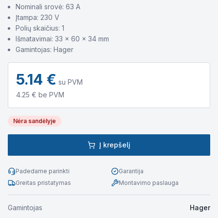
Nominali srovė: 63 A
Įtampa: 230 V
Polių skaičius: 1
Išmatavimai: 33 × 60 × 34 mm
Gamintojas: Hager
5.14
€
su PVM
4.25
€ be PVM
Nėra sandėlyje
Į krepšelį
Padedame parinkti
Garantija
Greitas pristatymas
Montavimo paslauga
Gamintojas
Hager