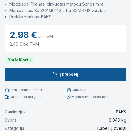
Medžiaga: Plienas, cinkuotas metodu Sendzimira
Montavimas: Su SGKM6x12 arba SGM6x12 varžtais
Prekės ženklas: BAKS
2.98
€
su PVM
2.46
€ be PVM
Yra (>10 vnt.)
Į krepšelį
Padedame parinkti
Garantija
Greitas pristatymas
Montavimo paslauga
Gamintojas
BAKS
Svoris
0.049
kg
Kategorija
Kabelių loveliai