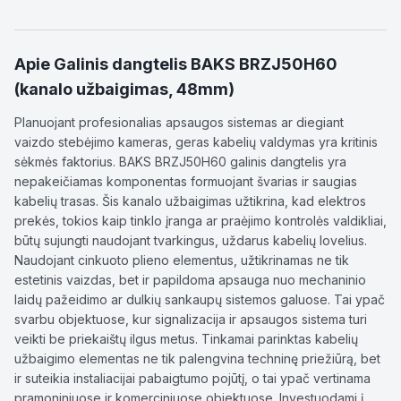
Apie
Galinis dangtelis BAKS BRZJ50H60
(kanalo užbaigimas, 48mm)
Planuojant profesionalias apsaugos sistemas ar diegiant
vaizdo stebėjimo kameras, geras kabelių valdymas yra kritinis
sėkmės faktorius. BAKS BRZJ50H60 galinis dangtelis yra
nepakeičiamas komponentas formuojant švarias ir saugias
kabelių trasas. Šis kanalo užbaigimas užtikrina, kad elektros
prekės, tokios kaip tinklo įranga ar praėjimo kontrolės valdikliai,
būtų sujungti naudojant tvarkingus, uždarus kabelių lovelius.
Naudojant cinkuoto plieno elementus, užtikrinamas ne tik
estetinis vaizdas, bet ir papildoma apsauga nuo mechaninio
laidų pažeidimo ar dulkių sankaupų sistemos galuose. Tai ypač
svarbu objektuose, kur signalizacija ir apsaugos sistema turi
veikti be priekaištų ilgus metus. Tinkamai parinktas kabelių
užbaigimo elementas ne tik palengvina techninę priežiūrą, bet
ir suteikia instaliacijai pabaigtumo pojūtį, o tai ypač vertinama
pramoniniuose ir komerciniuose objektuose. Investuodami į