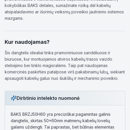
kokybiškas BAKS detales, sumažinate riziką dėl kabelių
atsipalaidavimo ar išorinių veiksnių poveikio jautriems sistemos
mazgams.
Kur naudojamas?
Šis dangtelis idealiai tinka pramoniniuose sandėliuose ir
biuruose, kur montuojamos atviros kabelių trasos vaizdo
stebėjimo bei tinklo magisralėms. Taip pat naudojamas
komercinės paskirties patalpose virš pakabinamų lubų, siekiant
apsaugoti kabelių galus nuo šiukšlių ir mechaninio poveikio.
Dirbtinio intelekto nuomonė
BAKS BRZJ50H60 yra preciziškai pagamintas galinis
dangtelis, skirtas 50x60mm matmenų kabelių lovelių
galams uždengti. Tai paprastas, bet būtinas elementas