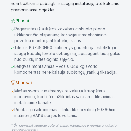
norint užtikrinti pabaigtą ir saugią instaliaciją bet kokiame
pramoniniame objekte.
Pliusai
Pagamintas iš aukštos kokybės cinkuoto plieno,
✓
užtikrinančio atsparumą korozijai ir mechaniniam
poveikiu montuojant kabelių trasas.
Tikslūs BRZJ50H60 matmenys garantuoja estetišką ir
✓
saugų kabelių lovelio užbaigimą, apsaugant laidų galus
nuo dulkių ir tiesioginio sąlyčio.
Lengvas montavimas – vos 0.049 kg svorio
✓
komponentas nereikalauja sudėtingų įrankių fiksacijai.
Minusai
Mažas svoris ir matmenys reikalauja kruopštaus
✗
montavimo, kad būtų užtikrintas sandarus fiksavimas
metaliniame kanale.
Ribotas pritaikomumas – tinka tik specifinių 50x60mm
✗
matmenų BAKS serijos loveliams.
* Ši nuomonė sugeneruota dirbtinio intelekto remiantis produkto
specifikacijomis