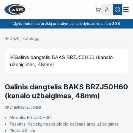
Nemokamas prekių pristatymas nurodytu adresu nuo
20 €
Grįžti į katalogą
Galinis dangtelis BAKS BRZJ50H60
(kanalo užbaigimas, 48mm)
SKU:
BAKSBRZJ50H60
Modelis: BRZJ50H60
Paskirtis: Kabelių trasos pločio keitimas arba užbaigimas
Plotis: 48 mm